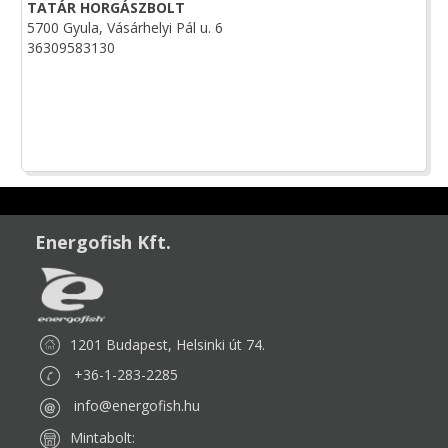
TATÁR HORGÁSZBOLT
5700 Gyula, Vásárhelyi Pál u. 6
36309583130
Energofish Kft.
1201 Budapest, Helsinki út 74.
+36-1-283-2285
info@energofish.hu
Mintabolt: