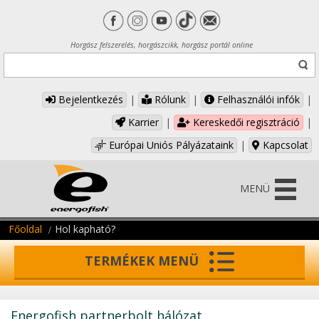
Horgász felszerelés, horgászcikk, horgász portál online
Bejelentkezés
|
Rólunk
|
Felhasználói infók
|
Karrier
|
Kereskedői regisztráció
|
Európai Uniós Pályázataink
|
Kapcsolat
MENÜ
Főoldal
Hol kapható?
TERMÉKEK MENÜ
Energofish partnerbolt hálózat