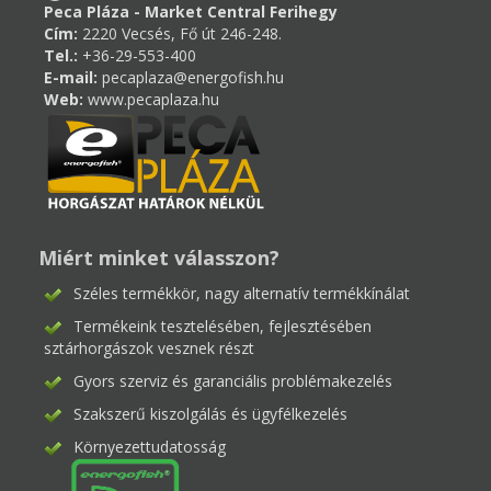
Peca Pláza - Market Central Ferihegy
Cím:
2220 Vecsés, Fő út 246-248.
Tel.:
+36-29-553-400
E-mail:
pecaplaza@energofish.hu
Web:
www.pecaplaza.hu
Miért minket válasszon?
Széles termékkör, nagy alternatív termékkínálat
Termékeink tesztelésében, fejlesztésében
sztárhorgászok vesznek részt
Gyors szerviz és garanciális problémakezelés
Szakszerű kiszolgálás és ügyfélkezelés
Környezettudatosság