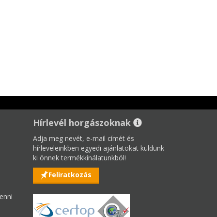
Hírlevél horgászoknak
Adja meg nevét, e-mail címét és
hírleveleinkben egyedi ajánlatokat küldünk
ki önnek termékkínálatunkból!
Feliratkozás
enni