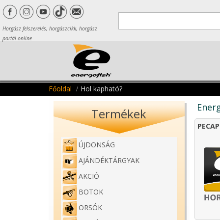
Horgász felszerelés, horgászcikk, horgász
portál online
Főoldal
Hol kapható?
Energ
Termékek
PECAP
ÚJDONSÁG
AJÁNDÉKTÁRGYAK
AKCIÓ
BOTOK
ORSÓK