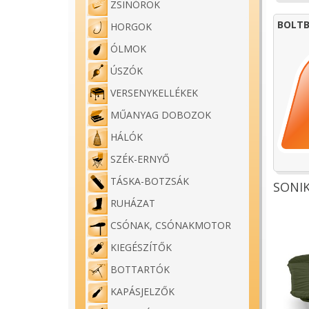
ZSINÓROK
BOLTB
HORGOK
ÓLMOK
ÚSZÓK
VERSENYKELLÉKEK
MŰANYAG DOBOZOK
HÁLÓK
SZÉK-ERNYŐ
TÁSKA-BOTZSÁK
SONIK
RUHÁZAT
CSÓNAK, CSÓNAKMOTOR
KIEGÉSZÍTŐK
BOTTARTÓK
KAPÁSJELZŐK