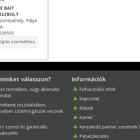
E BAIT
ÁSZBOLT
zombathely, Pálya
A.
539505
grás a termékhez
minket válasszon?
Információk
les termékkör, nagy alternatív
Felhasználói infók
ínálat
Kapcsolat
mékeink tesztelésében,
Rólunk
tésében sztárhorgászok vesznek
Karrier
s szerviz és garanciális
Kereskedő partner szeretnék l
akezelés
Panaszkezelés