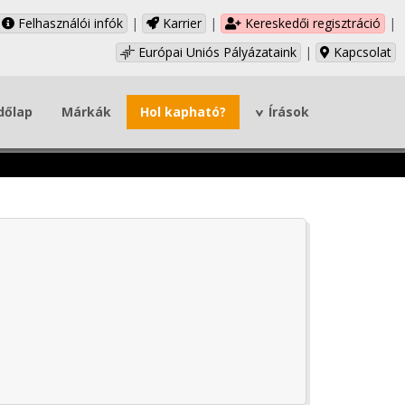
Felhasználói infók
|
Karrier
|
Kereskedői regisztráció
|
Európai Uniós Pályázataink
|
Kapcsolat
dőlap
Márkák
Hol kapható?
Írások