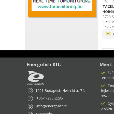
TACKL
HORG
9700 S
utca 3/
06-1-3
U
Energofish Kft.
Miért 
Szé
termékk
Ter
1201 Budapest, Helsinki út 74.
fejlesz
részt
+36-1-283-2285
Gyor
info@energofish.hu
problém
Mintabolt: