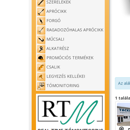
SZERELÉKEK
APRÓCIKK
FORGÓ
RAGADOZÓHALAS APRÓCIKK
MŰCSALI
ALKATRÉSZ
PROMÓCIÓS TERMÉKEK
CSALIK
LEGYEZÉS KELLÉKEI
Az alá
TÓMONITORING
1 talál