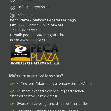
info@energofish.hu
Mintabolt:
Peca Pláza - Market Central Ferihegy
Cím:
2220 Vecsés, Fő út 246-248.
Tel.:
+36-29-553-400
E-mail:
pecaplaza@energofish.hu
Web:
www.pecaplaza.hu
Miért minket válasszon?
Széles termékkör, nagy alternatív termékkínálat
Termékeink tesztelésében, fejlesztésében
sztárhorgászok vesznek részt
Gyors szerviz és garanciális problémakezelés
Szakszerű kiszolgálás és ügyfélkezelés