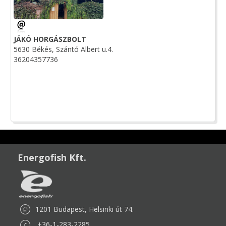
JÁKÓ HORGÁSZBOLT
5630 Békés, Szántó Albert u.4.
36204357736
Energofish Kft.
1201 Budapest, Helsinki út 74.
+36-1-283-2285