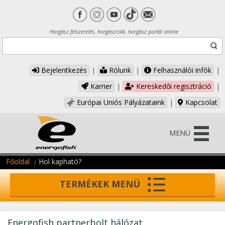
Horgász felszerelés, horgászcikk, horgász portál online
Bejelentkezés
|
Rólunk
|
Felhasználói infók
|
Karrier
|
Kereskedői regisztráció
|
Európai Uniós Pályázataink
|
Kapcsolat
MENÜ
Főoldal
Hol kapható?
TERMÉKEK MENÜ
Energofish partnerbolt hálózat