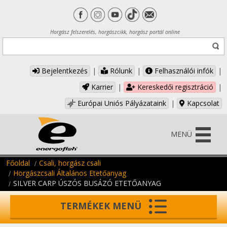
Horgász felszerelés, horgászcikk, horgász portál online
Bejelentkezés
|
Rólunk
|
Felhasználói infók
|
Karrier
|
Kereskedői regisztráció
|
Európai Uniós Pályázataink
|
Kapcsolat
MENÜ
Főoldal
Csali, horgász csali
Horgászcsali Általános Etetőanyag
SILVER CARP ÚSZÓS BUSÁZÓ ETETŐANYAG
TERMÉKEK MENÜ