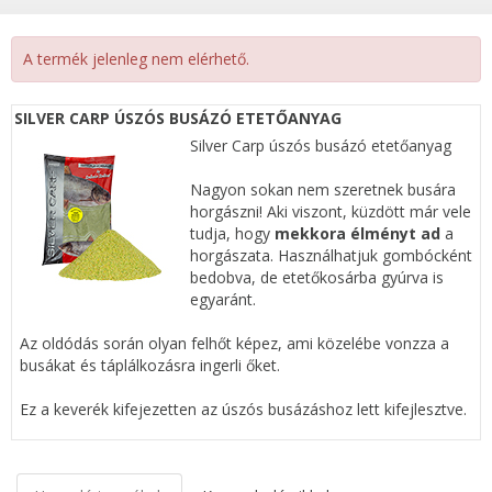
A termék jelenleg nem elérhető.
SILVER CARP ÚSZÓS BUSÁZÓ ETETŐANYAG
Silver Carp úszós busázó etetőanyag
Nagyon sokan nem szeretnek busára
horgászni! Aki viszont, küzdött már vele
tudja, hogy
mekkora élményt ad
a
horgászata. Használhatjuk gombócként
bedobva, de etetőkosárba gyúrva is
egyaránt.
Az oldódás során olyan felhőt képez, ami közelébe vonzza a
busákat és táplálkozásra ingerli őket.
Ez a keverék kifejezetten az úszós busázáshoz lett kifejlesztve.