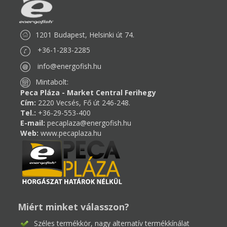
1201 Budapest, Helsinki út 74.
+36-1-283-2285
info@energofish.hu
Mintabolt:
Peca Pláza - Market Central Ferihegy
Cím:
2220 Vecsés, Fő út 246-248.
Tel.:
+36-29-553-400
E-mail:
pecaplaza@energofish.hu
Web:
www.pecaplaza.hu
Miért minket válasszon?
Széles termékkör, nagy alternatív termékkínálat