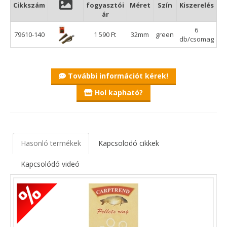
Cikkszám
fogyasztói
Méret
Szín
Kiszerelés
ár
6
79610-140
1 590 Ft
32mm
green
db/csomag
További információt kérek!
Hol kapható?
Hasonló termékek
Kapcsolodó cikkek
Kapcsolódó videó