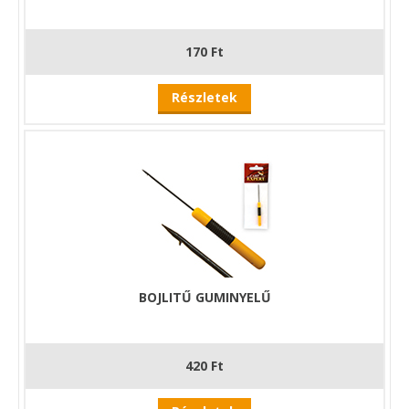
170 Ft
Részletek
BOJLITŰ GUMINYELŰ
420 Ft