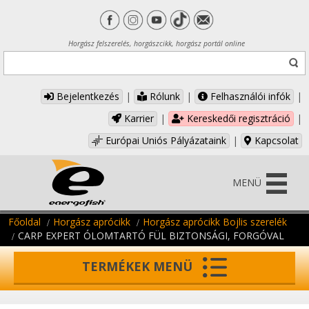
Horgász felszerelés, horgászcikk, horgász portál online
Bejelentkezés
|
Rólunk
|
Felhasználói infók
|
Karrier
|
Kereskedői regisztráció
|
Európai Uniós Pályázataink
|
Kapcsolat
MENÜ
Főoldal
Horgász aprócikk
Horgász aprócikk Bojlis szerelék
CARP EXPERT ÓLOMTARTÓ FÜL BIZTONSÁGI, FORGÓVAL
TERMÉKEK MENÜ