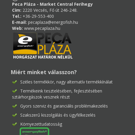
Peca Pláza - Market Central Ferihegy
Cím:
2220 Vecsés, Fő út 246-248.
Tel.:
+36-29-553-400
E-mail:
pecaplaza@energofish.hu
Web:
www.pecaplaza.hu
Miért minket válasszon?
Széles termékkör, nagy alternatív termékkínálat
Termékeink tesztelésében, fejlesztésében
sztárhorgászok vesznek részt
Gyors szerviz és garanciális problémakezelés
Szakszerű kiszolgálás és ügyfélkezelés
Környezettudatosság