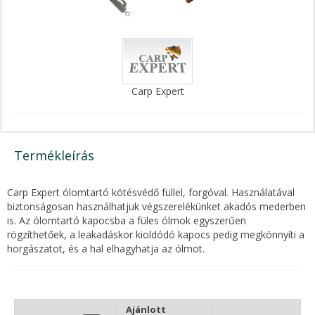
Carp Expert
Termékleírás
Carp Expert ólomtartó kötésvédő füllel, forgóval. Használatával
biztonságosan használhatjuk végszerelékünket akadós mederben
is. Az ólomtartó kapocsba a füles ólmok egyszerűen
rögzíthetőek, a leakadáskor kioldódó kapocs pedig megkönnyíti a
horgászatot, és a hal elhagyhatja az ólmot.
Ajánlott