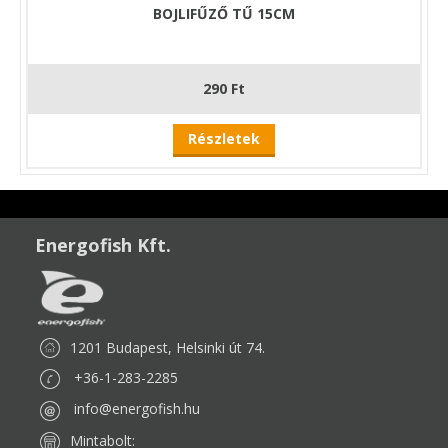
BOJLIFŰZŐ TŰ 15CM
290 Ft
Részletek
Energofish Kft.
1201 Budapest, Helsinki út 74.
+36-1-283-2285
info@energofish.hu
Mintabolt: