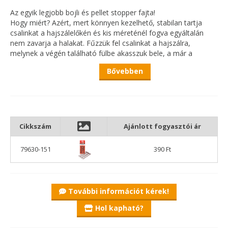
Az egyik legjobb bojli és pellet stopper fajta!
Hogy miért? Azért, mert könnyen kezelhető, stabilan tartja
csalinkat a hajszálelőkén és kis méreténél fogva egyáltalán
nem zavarja a halakat. Fűzzük fel csalinkat a hajszálra,
melynek a végén található fülbe akasszuk bele, a már a
keretből előzetesen kitört kis V alakú stoppert.
Bővebben
Kialakításánál fogva még távoli dobások esetén sem fog leesni
a feltett csali.
Intenzívebb oldódás után is stabilan tart.
Előre fúrt, nagy lyukátmérővel rendelkező pelletek kivételével
Cikkszám
Ajánlott fogyasztói ár
szinte minden bojlinál és pelletnél eredményesen
alkalmazható.
79630-151
390 Ft
További információt kérek!
Hol kapható?