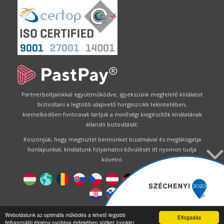
Partnerboltjainkkal együttműködve, igyekszünk megfelelő kínálatot
biztosítani a legtöbb alapvető horgászcikk tekintetében,
kiemelkedően fontosnak tartjuk a minőségi kiegészítők kínálatának
állandó biztosítását.
Köszönjük, hogy megtisztel bennünket bizalmával és meglátogatja
honlapunkat, kínálatunk folyamatos bővülését itt nyomon tudja
követni.
Designed by
Energofish Kft
Weboldalunk az optimális működés a lehető legjobb
Elfogadás
felhasználói élmény nyújtása érdekében sütiket (cookie)