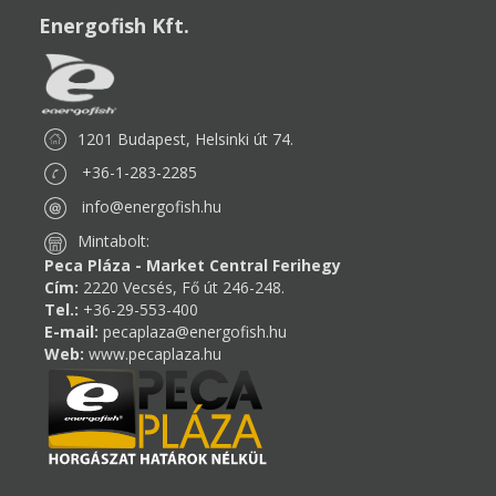
Energofish Kft.
1201 Budapest, Helsinki út 74.
+36-1-283-2285
info@energofish.hu
Mintabolt:
Peca Pláza - Market Central Ferihegy
Cím:
2220 Vecsés, Fő út 246-248.
Tel.:
+36-29-553-400
E-mail:
pecaplaza@energofish.hu
Web:
www.pecaplaza.hu