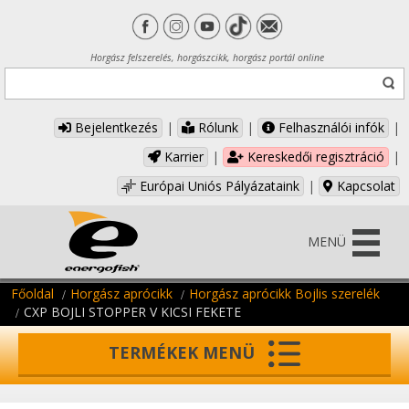
Horgász felszerelés, horgászcikk, horgász portál online
Bejelentkezés
|
Rólunk
|
Felhasználói infók
|
Karrier
|
Kereskedői regisztráció
|
Európai Uniós Pályázataink
|
Kapcsolat
MENÜ
Főoldal
Horgász aprócikk
Horgász aprócikk Bojlis szerelék
CXP BOJLI STOPPER V KICSI FEKETE
TERMÉKEK MENÜ