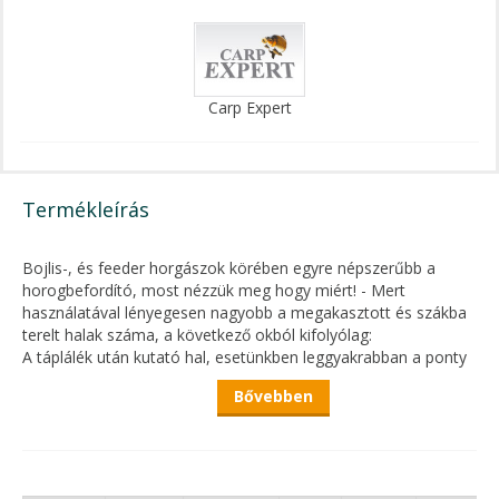
Carp Expert
Termékleírás
Bojlis-, és feeder horgászok körében egyre népszerűbb a
horogbefordító, most nézzük meg hogy miért! - Mert
használatával lényegesen nagyobb a megakasztott és szákba
terelt halak száma, a következő okból kifolyólag:
A táplálék után kutató hal, esetünkben leggyakrabban a ponty
úgy táplálkozik, hogy táplálékát többször beszívja és kifújja.
Bővebben
Hagyományos bojlis szerelékek esetében könnyen megteheti
ezt a csalival és vele együtt a horoggal, mert nem volt olyan
kisegítő eszközünk, ami a horgot kifújás közben a hal szájába
fordítsa.