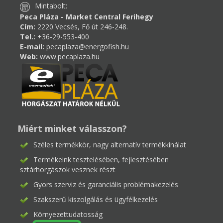
Mintabolt:
Peca Pláza - Market Central Ferihegy
Cím:
2220 Vecsés, Fő út 246-248.
Tel.:
+36-29-553-400
E-mail:
pecaplaza@energofish.hu
Web:
www.pecaplaza.hu
Miért minket válasszon?
Széles termékkör, nagy alternatív termékkínálat
Termékeink tesztelésében, fejlesztésében
sztárhorgászok vesznek részt
Gyors szerviz és garanciális problémakezelés
Szakszerű kiszolgálás és ügyfélkezelés
Környezettudatosság