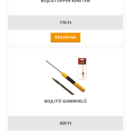
BOJLISTOPPER KERETEN
170 Ft
Részletek
BOJLITŰ GUMINYELŰ
420 Ft