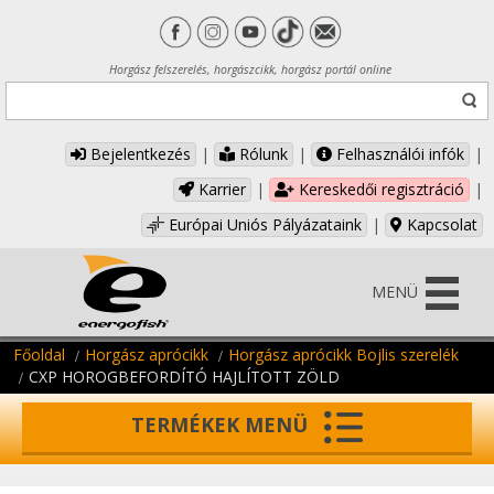
Horgász felszerelés, horgászcikk, horgász portál online
Bejelentkezés
|
Rólunk
|
Felhasználói infók
|
Karrier
|
Kereskedői regisztráció
|
Európai Uniós Pályázataink
|
Kapcsolat
MENÜ
Főoldal
Horgász aprócikk
Horgász aprócikk Bojlis szerelék
CXP HOROGBEFORDÍTÓ HAJLÍTOTT ZÖLD
TERMÉKEK MENÜ