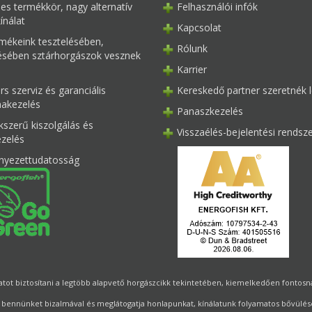
les termékkör, nagy alternatív
Felhasználói infók
ínálat
Kapcsolat
mékeink tesztelésében,
Rólunk
tésében sztárhorgászok vesznek
Karrier
s szerviz és garanciális
Kereskedő partner szeretnék l
akezelés
Panaszkezelés
kszerű kiszolgálás és
Visszaélés-bejelentési rendsz
ezelés
nyezettudatosság
ot biztosítani a legtöbb alapvető horgászcikk tekintetében, kiemelkedően fontosnak 
 bennünket bizalmával és meglátogatja honlapunkat, kínálatunk folyamatos bővülésé