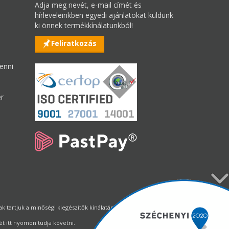
Adja meg nevét, e-mail címét és
hírleveleinkben egyedi ajánlatokat küldünk
ki önnek termékkínálatunkból!
Feliratkozás
enni
er
tartjuk a minőségi kiegészítők kínálatának állandó biztosítását.
t itt nyomon tudja követni.