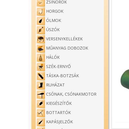
ZSINÓROK
HORGOK
ÓLMOK
ÚSZÓK
VERSENYKELLÉKEK
MŰANYAG DOBOZOK
HÁLÓK
SZÉK-ERNYŐ
TÁSKA-BOTZSÁK
RUHÁZAT
CSÓNAK, CSÓNAKMOTOR
KIEGÉSZÍTŐK
BOTTARTÓK
KAPÁSJELZŐK