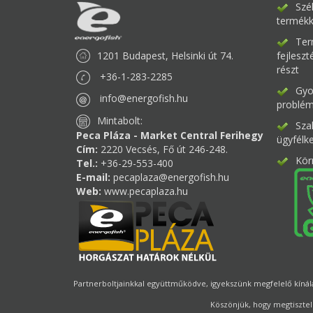
Szé
termékk
Ter
1201 Budapest, Helsinki út 74.
fejlesz
részt
+36-1-283-2285
Gyor
info@energofish.hu
problém
Mintabolt:
Sza
Peca Pláza - Market Central Ferihegy
ügyfélk
Cím:
2220 Vecsés, Fő út 246-248.
Kör
Tel.:
+36-29-553-400
E-mail:
pecaplaza@energofish.hu
Web:
www.pecaplaza.hu
Partnerboltjainkkal együttműködve, igyekszünk megfelelő kínálat
Köszönjük, hogy megtisztel