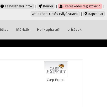
Felhasználói infók
|
Karrier
|
Kereskedői regisztráció
|
Európai Uniós Pályázataink
|
Kapcsolat
dőlap
Márkák
Hol kapható?
Írások
Carp Expert