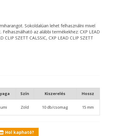
miharangot. Sokoldalúan lehet felhasználni mivel
t. Felhasználható az alábbi termékekhez:
CXP LEAD
D CLIP SZETT CALSSIC
,
CXP LEAD CLIP SZETT
yaga
Szín
Kiszerelés
Hossz
umi
Zöld
10 db/csomag
15 mm
Hol kapható?