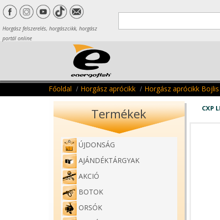
Horgász felszerelés, horgászcikk, horgász
portál online
Főoldal
Horgász aprócikk
Horgász aprócikk Bojlis
CXP 
Termékek
ÚJDONSÁG
AJÁNDÉKTÁRGYAK
AKCIÓ
BOTOK
ORSÓK