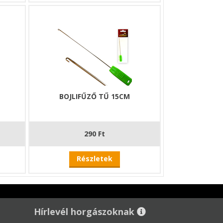
BOJLIFŰZŐ TŰ 15CM
290 Ft
Részletek
Hírlevél horgászoknak