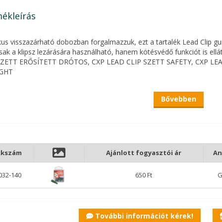
ékleírás
kus visszazárható dobozban forgalmazzuk, ezt a tartalék Lead Clip gu
ak a klipsz lezárására használható, hanem kötésvédő funkciót is ellá
SZETT ERŐSÍTETT DRÓTOS
,
CXP LEAD CLIP SZETT SAFETY
,
CXP LEA
GHT
Bővebben
kkszám
Ajánlott fogyasztói ár
An
032-140
650 Ft
G
További információt kérek!