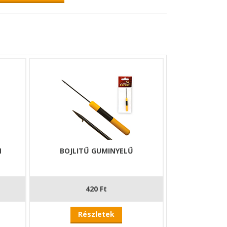
N
BOJLITŰ GUMINYELŰ
420 Ft
Részletek