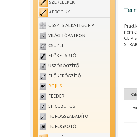
SZERELÉKEK
Term
APRÓCIKK
ÖSSZES ALKATEGÓRIA
Prakti
nem cs
VILÁGÍTÓPATRON
CLIP 
STRAI
CSÚZLI
ELŐKETARTÓ
ÚSZÓRÖGZÍTŐ
ELŐKERÖGZÍTŐ
BOJLIS
Ci
FEEDER
SPICCBOTOS
79
HOROGSZABADÍTÓ
HOROGKÖTŐ