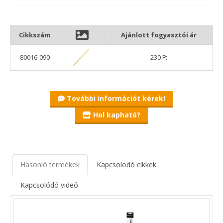
maradt a szabadító fejében. Műanyag anyagának
köszönhetően nem érzékeny a korrózióra sem.
Cikkszám
Ajánlott fogyasztói ár
80016-090
230 Ft
További információt kérek!
Hol kapható?
Hasonló termékek
Kapcsolodó cikkek
Kapcsolódó videó