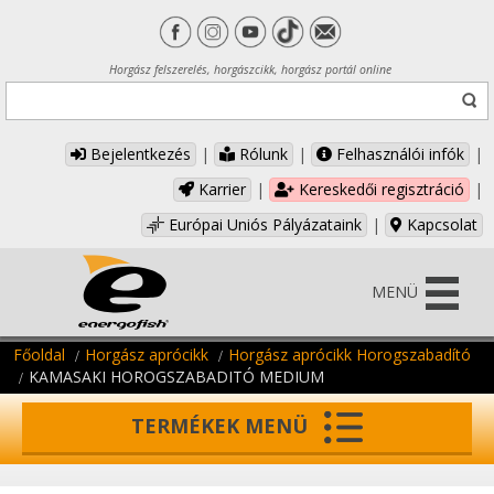
Horgász felszerelés, horgászcikk, horgász portál online
Bejelentkezés
|
Rólunk
|
Felhasználói infók
|
Karrier
|
Kereskedői regisztráció
|
Európai Uniós Pályázataink
|
Kapcsolat
MENÜ
Főoldal
Horgász aprócikk
Horgász aprócikk Horogszabadító
KAMASAKI HOROGSZABADITÓ MEDIUM
TERMÉKEK MENÜ