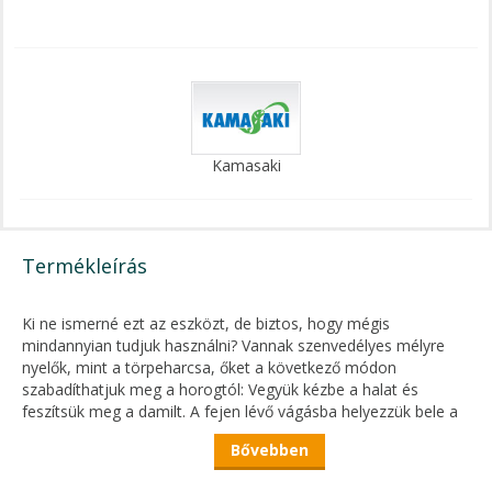
Kamasaki
Termékleírás
Ki ne ismerné ezt az eszközt, de biztos, hogy mégis
mindannyian tudjuk használni? Vannak szenvedélyes mélyre
nyelők, mint a törpeharcsa, őket a következő módon
szabadíthatjuk meg a horogtól: Vegyük kézbe a halat és
feszítsük meg a damilt. A fejen lévő vágásba helyezzük bele a
szerelék előkés részét, miközben a damilt feszesen tartjuk, és
Bővebben
toljuk végig a szabadítót a damilon, teljesen a hal szájába. Ha
jól végeztük munkánk, akkor a horog kiszabadult és benne