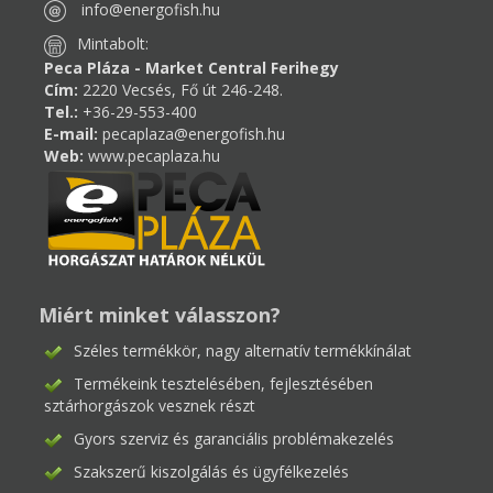
info@energofish.hu
Mintabolt:
Peca Pláza - Market Central Ferihegy
Cím:
2220 Vecsés, Fő út 246-248.
Tel.:
+36-29-553-400
E-mail:
pecaplaza@energofish.hu
Web:
www.pecaplaza.hu
Miért minket válasszon?
Széles termékkör, nagy alternatív termékkínálat
Termékeink tesztelésében, fejlesztésében
sztárhorgászok vesznek részt
Gyors szerviz és garanciális problémakezelés
Szakszerű kiszolgálás és ügyfélkezelés