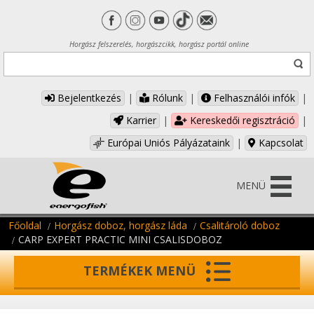
Horgász felszerelés, horgászcikk, horgász portál online
Bejelentkezés
|
Rólunk
|
Felhasználói infók
|
Karrier
|
Kereskedői regisztráció
|
Európai Uniós Pályázataink
|
Kapcsolat
MENÜ
Főoldal
Horgász doboz, horgász láda
Csalitároló doboz
CARP EXPERT PRACTIC MINI CSALISDOBOZ
TERMÉKEK MENÜ