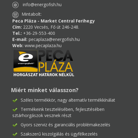
info@energofish.hu
Mintabolt:
Peca Pláza - Market Central Ferihegy
Cím:
2220 Vecsés, Fő út 246-248.
Tel.:
+36-29-553-400
E-mail:
pecaplaza@energofish.hu
Web:
www.pecaplaza.hu
Miért minket válasszon?
Széles termékkör, nagy alternatív termékkínálat
Termékeink tesztelésében, fejlesztésében
sztárhorgászok vesznek részt
Gyors szerviz és garanciális problémakezelés
Szakszerű kiszolgálás és ügyfélkezelés