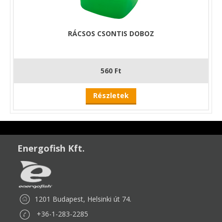
RÁCSOS CSONTIS DOBOZ
560 Ft
Részletek
Energofish Kft.
1201 Budapest, Helsinki út 74.
+36-1-283-2285