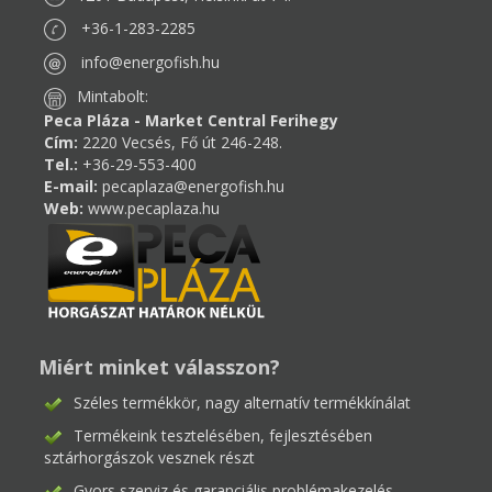
+36-1-283-2285
info@energofish.hu
Mintabolt:
Peca Pláza - Market Central Ferihegy
Cím:
2220 Vecsés, Fő út 246-248.
Tel.:
+36-29-553-400
E-mail:
pecaplaza@energofish.hu
Web:
www.pecaplaza.hu
Miért minket válasszon?
Széles termékkör, nagy alternatív termékkínálat
Termékeink tesztelésében, fejlesztésében
sztárhorgászok vesznek részt
Gyors szerviz és garanciális problémakezelés