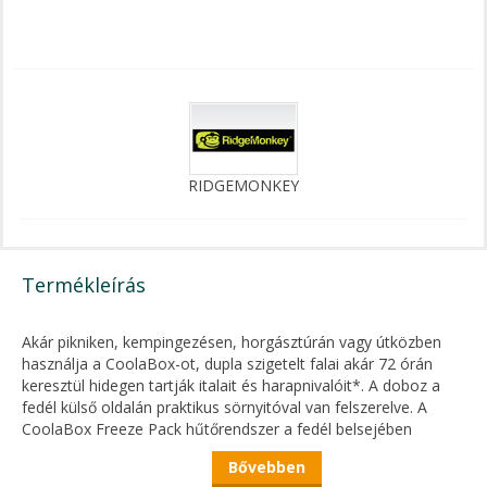
RIDGEMONKEY
Termékleírás
Akár pikniken, kempingezésen, horgásztúrán vagy útközben
használja a CoolaBox-ot, dupla szigetelt falai akár 72 órán
keresztül hidegen tartják italait és harapnivalóit*. A doboz a
fedél külső oldalán praktikus sörnyitóval van felszerelve. A
CoolaBox Freeze Pack hűtőrendszer a fedél belsejében
található, hogy maximalizálja a doboz tárhelyét. A fedél
Bővebben
légmentesen zárható, és nagy fém kapcsokkal rögzíthető. A