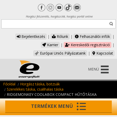
Horgász felszerelés, horgászcikk, horgász portál online
Bejelentkezés
|
Rólunk
|
Felhasználói infók
|
Karrier
|
Kereskedői regisztráció
|
Európai Uniós Pályázataink
|
Kapcsolat
MENÜ
Főoldal
Horgász táska, botzsák
Szerelékes táska, csalihalas táska
RIDGEMONKEY COOLABOX COMPACT HŰTŐTÁSKA
TERMÉKEK MENÜ