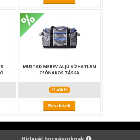
IS
MUSTAD MEREV ALJÚ VÍZHATLAN
LÓ
CSÓNAKOS TÁSKA
13 490 Ft
Részletek
Hírlevél horgászoknak