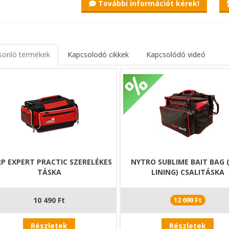
További információt kérek!
sonló termékek
Kapcsolodó cikkek
Kapcsolódó videó
P EXPERT PRACTIC SZERELÉKES
NYTRO SUBLIME BAIT BAG (
TÁSKA
LINING) CSALITÁSKA
10 490 Ft
12 690 Ft
Részletek
Részletek