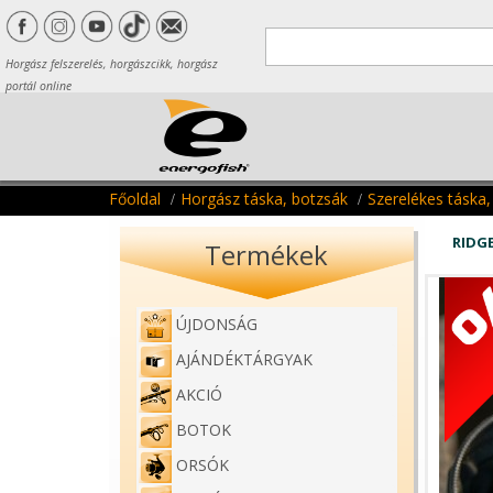
Horgász felszerelés, horgászcikk, horgász
portál online
Főoldal
Horgász táska, botzsák
Szerelékes táska,
RIDG
Termékek
ÚJDONSÁG
AJÁNDÉKTÁRGYAK
AKCIÓ
BOTOK
ORSÓK