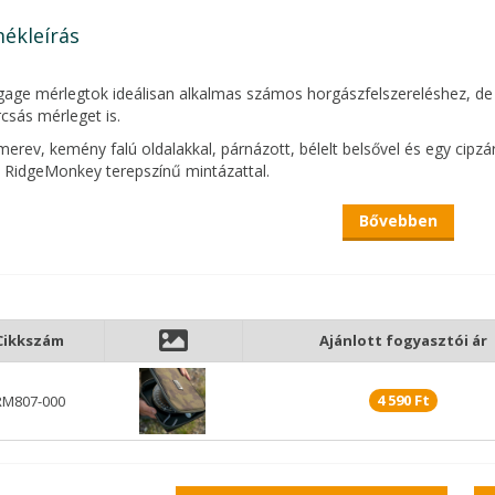
ékleírás
age mérlegtok ideálisan alkalmas számos horgászfelszereléshez, de
rcsás mérleget is.
merev, kemény falú oldalakkal, párnázott, bélelt belsővel és egy cipzá
 RidgeMonkey terepszínű mintázattal.
age termékcsalád moduláris, ami azt jelenti, hogy a kiegészítőtok k
Bővebben
kéhez.
kspecifikáció
ek:
m (h) x 200 mm (sz) x 60 mm (m)
Cikkszám
Ajánlott fogyasztói ár
300 g
sszetétel:
4 590 Ft
RM807-000
zter: 65%, Polietilén: 30%, PVC: 5%