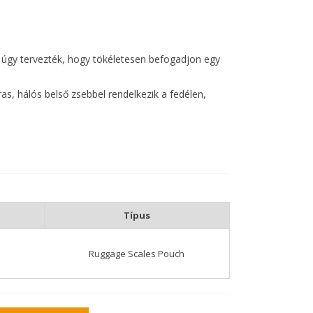
 úgy tervezték, hogy tökéletesen befogadjon egy
ras, hálós belső zsebbel rendelkezik a fedélen,
önnyen illeszkedik a Ruggage termékcsalád többi
Típus
Ruggage Scales Pouch