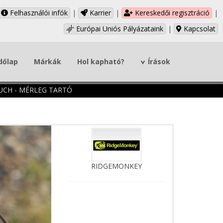
Felhasználói infók
|
Karrier
|
Kereskedői regisztráció
|
Európai Uniós Pályázataink
|
Kapcsolat
dőlap
Márkák
Hol kapható?
Írások
CH - MÉRLEG TARTÓ
RIDGEMONKEY