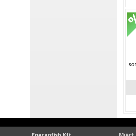
SO
Energofish Kft.
Miért 