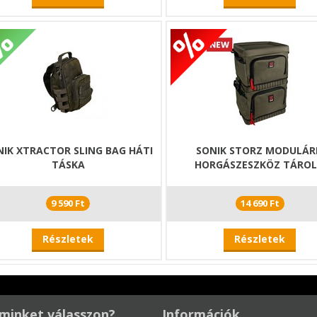
NIK XTRACTOR SLING BAG HÁTI
SONIK STORZ MODULÁR
TÁSKA
HORGÁSZESZKÖZ TÁRO
9 590 Ft
14 690 Ft
Részletek
Részletek
minket válasszon?
Információk