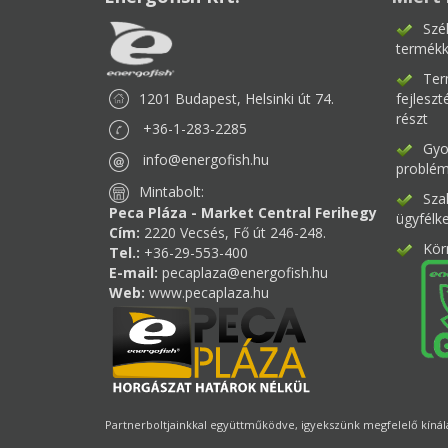
Szé
termékk
Ter
1201 Budapest, Helsinki út 74.
fejlesz
részt
+36-1-283-2285
Gyor
info@energofish.hu
problém
Mintabolt:
Sza
Peca Pláza - Market Central Ferihegy
ügyfélk
Cím:
2220 Vecsés, Fő út 246-248.
Kör
Tel.:
+36-29-553-400
E-mail:
pecaplaza@energofish.hu
Web:
www.pecaplaza.hu
Partnerboltjainkkal együttműködve, igyekszünk megfelelő kínálat