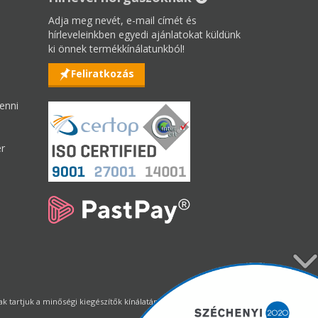
Adja meg nevét, e-mail címét és
hírleveleinkben egyedi ajánlatokat küldünk
ki önnek termékkínálatunkból!
Feliratkozás
enni
er
tartjuk a minőségi kiegészítők kínálatának állandó biztosítását.