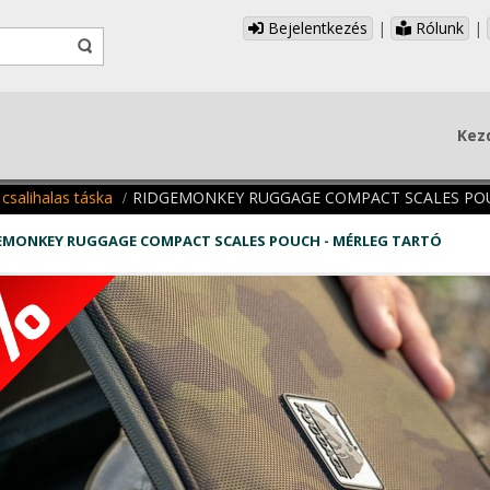
Bejelentkezés
|
Rólunk
|
Kez
 csalihalas táska
RIDGEMONKEY RUGGAGE COMPACT SCALES POU
EMONKEY RUGGAGE COMPACT SCALES POUCH - MÉRLEG TARTÓ