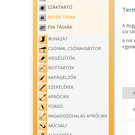
SZÁKTARTÓ
Term
EGYÉB TÁSKA
A Rugg
EVA TÁSKÁK
sor tá
RUHÁZAT
A tok 
egyedi
CSÓNAK, CSÓNAKMOTOR
A Rugg
KIEGÉSZÍTŐK
termé
BOTTARTÓK
Termé
KAPÁSJELZŐK
Méret
SZERELÉKEK
240 m
APRÓCIKK
Súly: 
FORGÓ
Anyagö
Poliés
RAGADOZÓHALAS APRÓCIKK
MŰCSALI