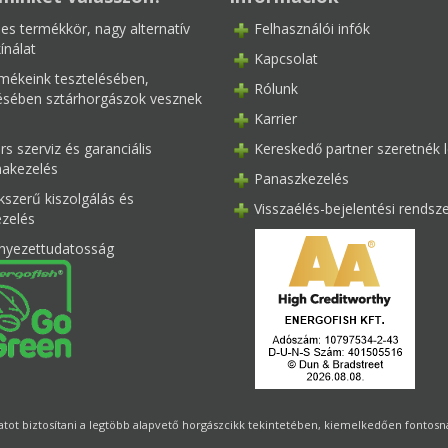
les termékkör, nagy alternatív
Felhasználói infók
ínálat
Kapcsolat
mékeink tesztelésében,
Rólunk
tésében sztárhorgászok vesznek
Karrier
s szerviz és garanciális
Kereskedő partner szeretnék l
akezelés
Panaszkezelés
kszerű kiszolgálás és
Visszaélés-bejelentési rendsz
ezelés
nyezettudatosság
ot biztosítani a legtöbb alapvető horgászcikk tekintetében, kiemelkedően fontosnak 