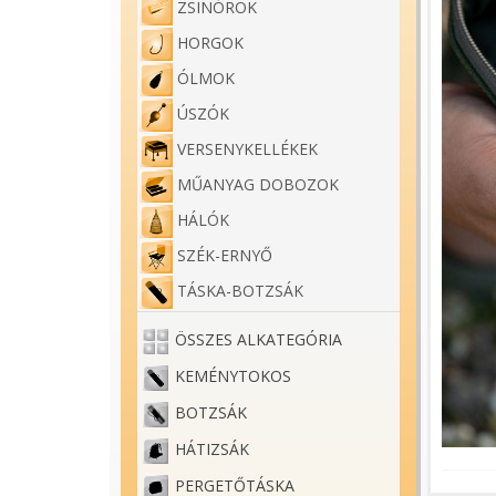
ZSINÓROK
HORGOK
ÓLMOK
ÚSZÓK
VERSENYKELLÉKEK
MŰANYAG DOBOZOK
HÁLÓK
SZÉK-ERNYŐ
TÁSKA-BOTZSÁK
ÖSSZES ALKATEGÓRIA
KEMÉNYTOKOS
BOTZSÁK
HÁTIZSÁK
PERGETŐTÁSKA