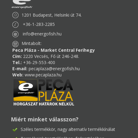
1201 Budapest, Helsinki út 74.
+36-1-283-2285
info@energofish.hu
Mintabolt:
Peca Pláza - Market Central Ferihegy
Cím:
2220 Vecsés, Fő út 246-248.
Tel.:
+36-29-553-400
E-mail:
pecaplaza@energofish.hu
Web:
www.pecaplaza.hu
Miért minket válasszon?
Széles termékkör, nagy alternatív termékkínálat