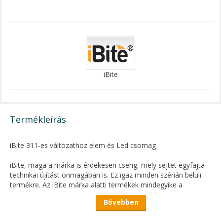
iBite
Termékleírás
iBite 311-es változathoz elem és Led csomag
iBite, maga a márka is érdekesen cseng, mely sejtet egyfajta
technikai újítást önmagában is. Ez igaz minden szérián belüli
termékre. Az iBite márka alatti termékek mindegyike a
legfrissebb újításkon és fejlesztéseken alapulnak,
Bővebben
megkönnyítve, érdekesebbé téve a horgászok mindennapjait
és a vízparton eltöltött idejét.