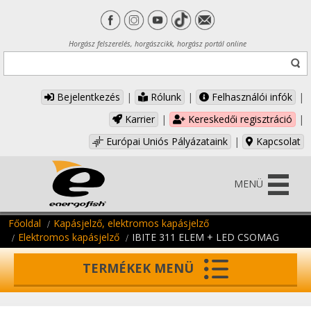
Horgász felszerelés, horgászcikk, horgász portál online
Bejelentkezés
|
Rólunk
|
Felhasználói infók
|
Karrier
|
Kereskedői regisztráció
|
Európai Uniós Pályázataink
|
Kapcsolat
MENÜ
Főoldal
Kapásjelző, elektromos kapásjelző
Elektromos kapásjelző
IBITE 311 ELEM + LED CSOMAG
TERMÉKEK MENÜ