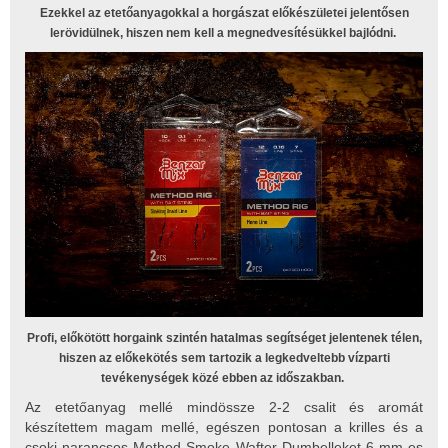
Ezekkel az etetőanyagokkal a horgászat előkészületei jelentősen
lerövidülnek, hiszen nem kell a megnedvesítésükkel bajlódni.
Profi, előkötött horgaink szintén hatalmas segítséget jelentenek télen,
hiszen az előkekötés sem tartozik a legkedveltebb vízparti
tevékenységek közé ebben az időszakban.
Az etetőanyag mellé mindössze 2-2 csalit és aromát
készítettem magam mellé, egészen pontosan a krilles és a
csoki-narancsos Method Smoke Wafter Dumbelleket 6 mm-es