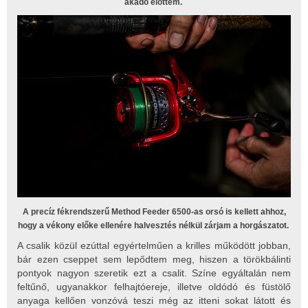
akadó előttem.
A precíz fékrendszerű Method Feeder 6500-as orsó is kellett ahhoz,
hogy a vékony előke ellenére halvesztés nélkül zárjam a horgászatot.
A csalik közül ezúttal egyértelműen a krilles működött jobban,
bár ezen cseppet sem lepődtem meg, hiszen a törökbálinti
pontyok nagyon szeretik ezt a csalit. Színe egyáltalán nem
feltűnő, ugyanakkor felhajtóereje, illetve oldódó és füstölő
anyaga kellően vonzóvá teszi még az itteni sokat látott és