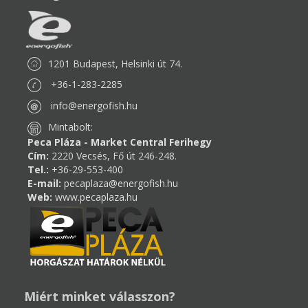
1201 Budapest, Helsinki út 74.
+36-1-283-2285
info@energofish.hu
Mintabolt:
Peca Pláza - Market Central Ferihegy
Cím:
2220 Vecsés, Fő út 246-248.
Tel.:
+36-29-553-400
E-mail:
pecaplaza@energofish.hu
Web:
www.pecaplaza.hu
Miért minket válasszon?