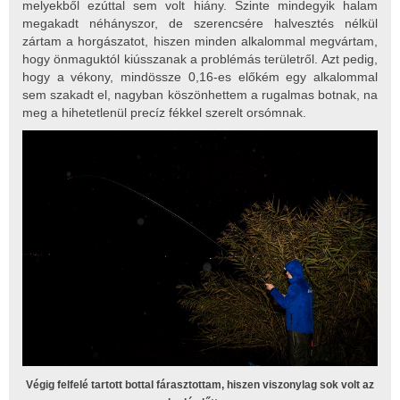
melyekből ezúttal sem volt hiány. Szinte mindegyik halam
megakadt néhányszor, de szerencsére halvesztés nélkül
zártam a horgászatot, hiszen minden alkalommal megvártam,
hogy önmaguktól kiússzanak a problémás területről. Azt pedig,
hogy a vékony, mindössze 0,16-es előkém egy alkalommal
sem szakadt el, nagyban köszönhettem a rugalmas botnak, na
meg a hihetetlenül precíz fékkel szerelt orsómnak.
Végig felfelé tartott bottal fárasztottam, hiszen viszonylag sok volt az