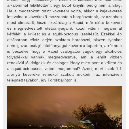
alkalommal felállítottam, egy botot kinyitni pedig nem a világ.
Ha a megszokott rutint követtem volna, akkor a kajakeverés
lett volna a következő mozzanata a horgászatnak, ez azonban
most elmaradt, hiszen kizárólag a Rapid, már előre bekevert
és megnedvesített etetőanyagaink közül vittem magammal
kétfélét, a krillest és a squid-octopus ízesítésűt. Ezekkel én
elsősorban télvíz idején szoktam horgászni, hiszen ilyenkor
nem igazán esik jól etetőanyagot keverni a tóparton, arról nem
is beszélve, hogy a Rapid csalogatóanyagok egy alkoholos
folyadékkal vannak megnedvesítve, ami a lehűlt vízben
rendkívül jól dolgozik és csalogat. Hogy miért pont a krillest és
a squid-octopusost vittem magammal? Azért, mert ezek 1:1
arányú keveréke remekül szokott működni az intenzíven
telepített tavakon, így Törökbálinton is.