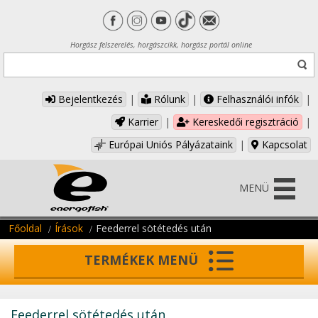
Horgász felszerelés, horgászcikk, horgász portál online
Bejelentkezés
|
Rólunk
|
Felhasználói infók
|
Karrier
|
Kereskedői regisztráció
|
Európai Uniós Pályázataink
|
Kapcsolat
MENÜ
Főoldal
Írások
Feederrel sötétedés után
TERMÉKEK MENÜ
Feederrel sötétedés után