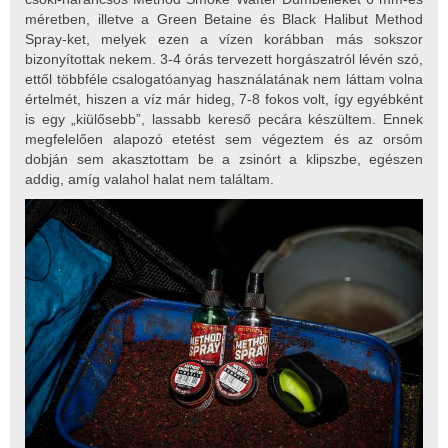
méretben, illetve a Green Betaine és Black Halibut Method
Spray-ket, melyek ezen a vízen korábban más sokszor
bizonyítottak nekem. 3-4 órás tervezett horgászatról lévén szó,
ettől többféle csalogatóanyag használatának nem láttam volna
értelmét, hiszen a víz már hideg, 7-8 fokos volt, így egyébként
is egy „kiülősebb”, lassabb kereső pecára készültem. Ennek
megfelelően alapozó etetést sem végeztem és az orsóm
dobján sem akasztottam be a zsinórt a klipszbe, egészen
addig, amíg valahol halat nem találtam.