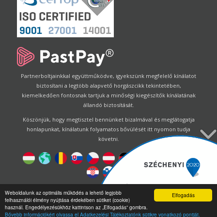
Partnerboltjainkkal együttműködve, igyekszünk megfelelő kínálatot
biztosítani a legtöbb alapvető horgászcikk tekintetében,
kiemelkedően fontosnak tartjuk a minőségi kiegészítők kínálatának
állandó biztosítását.
Köszönjük, hogy megtisztel bennünket bizalmával és meglátogatja
honlapunkat, kínálatunk folyamatos bővülését itt nyomon tudja
követni.
Designed by
Energofish Kft
Weboldalunk az optimális működés a lehető legjobb
Elfogadás
felhasználói élmény nyújtása érdekében sütiket (cookie)
Oldalmotor:
CWB
by
Gloobus Software Developement
|
használ. Engedélyezésükhöz kattintson az „Elfogadás” gombra.
Technikai segítség
|
Webdizájn
Bővebb információkért olvassa el Adatkezelési Tájékoztatónk sütikre vonatkozó pontját.