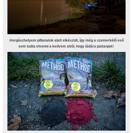
Horgászhelyem pillanatok alatt elkészült, így még a szemerkélő eső
sem tudta elvenni a kedvem attól, hogy ládára pattanjak!