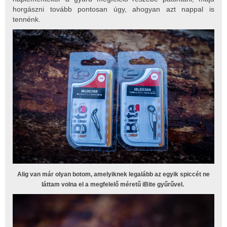
horgászni tovább pontosan úgy, ahogyan azt nappal is
tennénk.
Alig van már olyan botom, amelyiknek legalább az egyik spiccét ne
láttam volna el a megfelelő méretű iBite gyűrűvel.