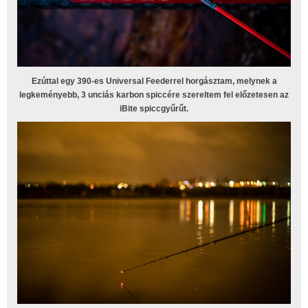
Ezúttal egy 390-es Universal Feederrel horgásztam, melynek a
legkeményebb, 3 unciás karbon spiccére szereltem fel előzetesen az
iBite spiccgyűrűt.