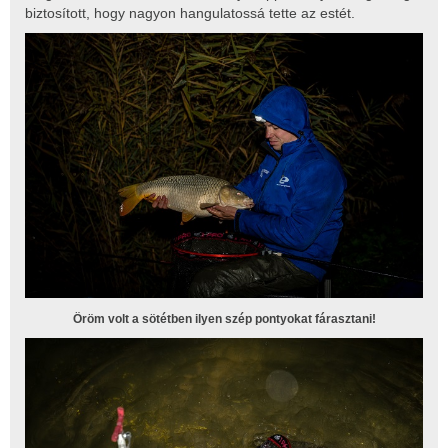
biztosított, hogy nagyon hangulatossá tette az estét.
Öröm volt a sötétben ilyen szép pontyokat fárasztani!