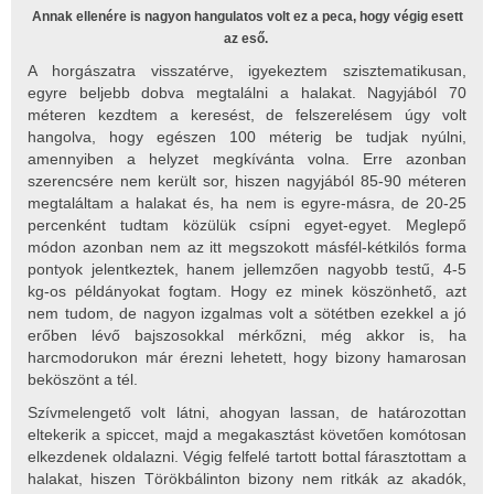
Annak ellenére is nagyon hangulatos volt ez a peca, hogy végig esett
az eső.
A horgászatra visszatérve, igyekeztem szisztematikusan,
egyre beljebb dobva megtalálni a halakat. Nagyjából 70
méteren kezdtem a keresést, de felszerelésem úgy volt
hangolva, hogy egészen 100 méterig be tudjak nyúlni,
amennyiben a helyzet megkívánta volna. Erre azonban
szerencsére nem került sor, hiszen nagyjából 85-90 méteren
megtaláltam a halakat és, ha nem is egyre-másra, de 20-25
percenként tudtam közülük csípni egyet-egyet. Meglepő
módon azonban nem az itt megszokott másfél-kétkilós forma
pontyok jelentkeztek, hanem jellemzően nagyobb testű, 4-5
kg-os példányokat fogtam. Hogy ez minek köszönhető, azt
nem tudom, de nagyon izgalmas volt a sötétben ezekkel a jó
erőben lévő bajszosokkal mérkőzni, még akkor is, ha
harcmodorukon már érezni lehetett, hogy bizony hamarosan
beköszönt a tél.
Szívmelengető volt látni, ahogyan lassan, de határozottan
eltekerik a spiccet, majd a megakasztást követően komótosan
elkezdenek oldalazni. Végig felfelé tartott bottal fárasztottam a
halakat, hiszen Törökbálinton bizony nem ritkák az akadók,