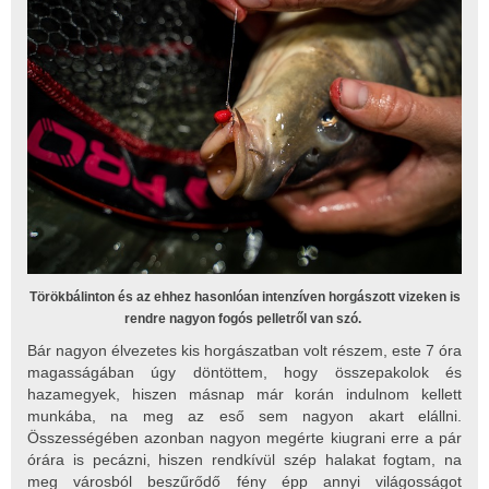
Törökbálinton és az ehhez hasonlóan intenzíven horgászott vizeken is
rendre nagyon fogós pelletről van szó.
Bár nagyon élvezetes kis horgászatban volt részem, este 7 óra
magasságában úgy döntöttem, hogy összepakolok és
hazamegyek, hiszen másnap már korán indulnom kellett
munkába, na meg az eső sem nagyon akart elállni.
Összességében azonban nagyon megérte kiugrani erre a pár
órára is pecázni, hiszen rendkívül szép halakat fogtam, na
meg városból beszűrődő fény épp annyi világosságot