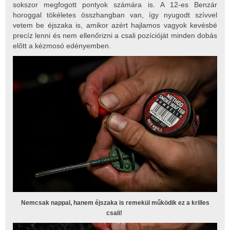
sokszor megfogott pontyok számára is. A 12-es Benzár
horoggal tökéletes összhangban van, így nyugodt szívvel
vetem be éjszaka is, amikor azért hajlamos vagyok kevésbé
precíz lenni és nem ellenőrizni a csali pozícióját minden dobás
előtt a kézmosó edényemben.
Nemcsak nappal, hanem éjszaka is remekül működik ez a krilles
csali!