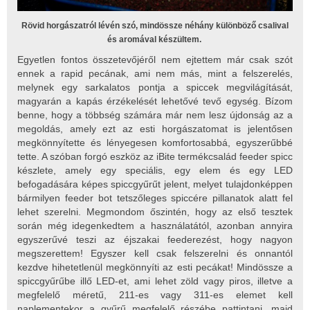
Rövid horgászatról lévén szó, mindössze néhány különböző csalival
és aromával készültem.
Egyetlen fontos összetevőjéről nem ejtettem már csak szót
ennek a rapid pecának, ami nem más, mint a felszerelés,
melynek egy sarkalatos pontja a spiccek megvilágítását,
magyarán a kapás érzékelését lehetővé tevő egység. Bízom
benne, hogy a többség számára már nem lesz újdonság az a
megoldás, amely ezt az esti horgászatomat is jelentősen
megkönnyítette és lényegesen komfortosabbá, egyszerűbbé
tette. A szóban forgó eszköz az iBite termékcsalád feeder spicc
készlete, amely egy speciális, egy elem és egy LED
befogadására képes spiccgyűrűt jelent, melyet tulajdonképpen
bármilyen feeder bot tetszőleges spiccére pillanatok alatt fel
lehet szerelni. Megmondom őszintén, hogy az első tesztek
során még idegenkedtem a használatától, azonban annyira
egyszerűvé teszi az éjszakai feederezést, hogy nagyon
megszerettem! Egyszer kell csak felszerelni és onnantól
kezdve hihetetlenül megkönnyíti az esti pecákat! Mindössze a
spiccgyűrűbe illő LED-et, ami lehet zöld vagy piros, illetve a
megfelelő méretű, 211-es vagy 311-es elemet kell
naplementekor a gyűrű megfelelő részébe pattintani, majd