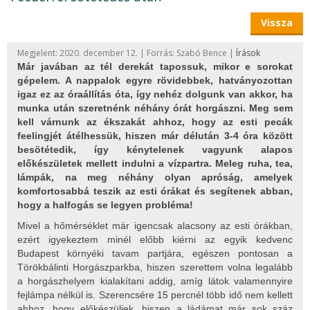
Vissza
Megjelent: 2020. december 12. | Forrás: Szabó Bence |
Írások
Már javában az tél derekát tapossuk, mikor e sorokat
gépelem. A nappalok egyre rövidebbek, hatványozottan
igaz ez az óraállítás óta, így nehéz dolgunk van akkor, ha
munka után szeretnénk néhány órát horgászni. Meg sem
kell várnunk az ékszakát ahhoz, hogy az esti pecák
feelingjét átélhessük, hiszen már délután 3-4 óra között
besötétedik, így kénytelenek vagyunk alapos
előkészületek mellett indulni a vízpartra. Meleg ruha, tea,
lámpák, na meg néhány olyan apróság, amelyek
komfortosabbá teszik az esti órákat és segítenek abban,
hogy a halfogás se legyen probléma!
Mivel a hőmérséklet már igencsak alacsony az esti órákban,
ezért igyekeztem minél előbb kiérni az egyik kedvenc
Budapest környéki tavam partjára, egészen pontosan a
Törökbálinti Horgászparkba, hiszen szerettem volna legalább
a horgászhelyem kialakítani addig, amíg látok valamennyire
fejlámpa nélkül is. Szerencsére 15 percnél több idő nem kellett
ahhoz, hogy előkészüljek, hiszen a ládámat már sok száz