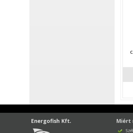
C
Energofish Kft.
Miért 
Szé