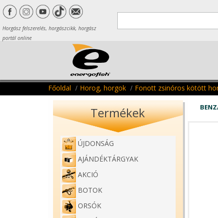
Horgász felszerelés, horgászcikk, horgász
portál online
Főoldal
Horog, horgok
Fonott zsinóros kötött ho
BENZ
Termékek
ÚJDONSÁG
AJÁNDÉKTÁRGYAK
AKCIÓ
BOTOK
ORSÓK