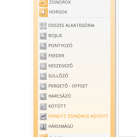
ZSINÓROK
HORGOK
ÖSSZES ALKATEGÓRIA
BOJLIS
PONTYOZÓ
FEEDER
KESZEGEZŐ
SÜLLŐZŐ
PERGETŐ - OFFSET
HARCSÁZÓ
KÖTÖTT
FONOTT ZSINÓROS KÖTÖTT
HÁROMÁGÚ