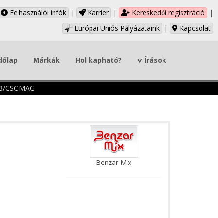
Felhasználói infók
|
Karrier
|
Kereskedői regisztráció
|
Európai Uniós Pályázataink
|
Kapcsolat
dőlap
Márkák
Hol kapható?
Írások
B/CSOMAG
Benzar Mix