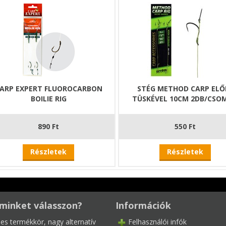
ARP EXPERT FLUOROCARBON
STÉG METHOD CARP ELŐ
BOILIE RIG
TÜSKÉVEL 10CM 2DB/CSO
890 Ft
550 Ft
Részletek
Részletek
minket válasszon?
Információk
les termékkör, nagy alternatív
Felhasználói infók