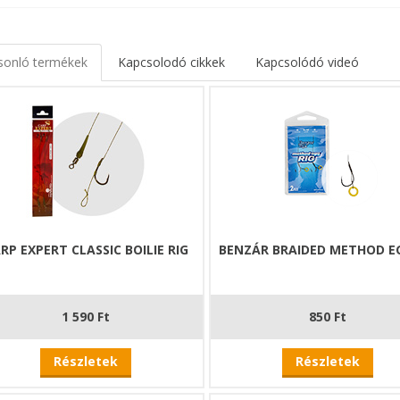
sonló termékek
Kapcsolodó cikkek
Kapcsolódó videó
RP EXPERT CLASSIC BOILIE RIG
BENZÁR BRAIDED METHOD EG
1 590 Ft
850 Ft
Részletek
Részletek