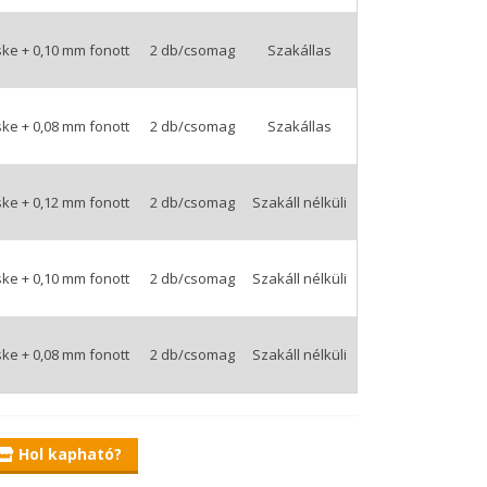
ske + 0,10 mm fonott
2 db/csomag
Szakállas
ske + 0,08 mm fonott
2 db/csomag
Szakállas
ermékek körében, melyek Benzár Zsolt
ske + 0,12 mm fonott
2 db/csomag
Szakáll nélküli
lisan eleget tevő előkötött horog is ezt a
ske + 0,10 mm fonott
2 db/csomag
Szakáll nélküli
pórolási funkcionalitása miatt is jó választást
kal szerelve.
ske + 0,08 mm fonott
2 db/csomag
Szakáll nélküli
álasztás, mely egy 8 szálas tökéletesen süllyedő
 standard 8,5 cm-es hosszban.
rgokat, de a hétköznapi pecák alkalmával sem
Hol kapható?