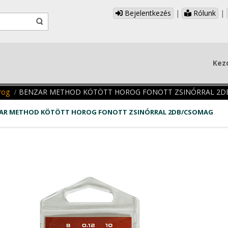
Bejelentkezés
|
Rólunk
|
Kez
rog
BENZAR METHOD KÖTÖTT HOROG FONOTT ZSINÓRRAL 2D
AR METHOD KÖTÖTT HOROG FONOTT ZSINÓRRAL 2DB/CSOMAG