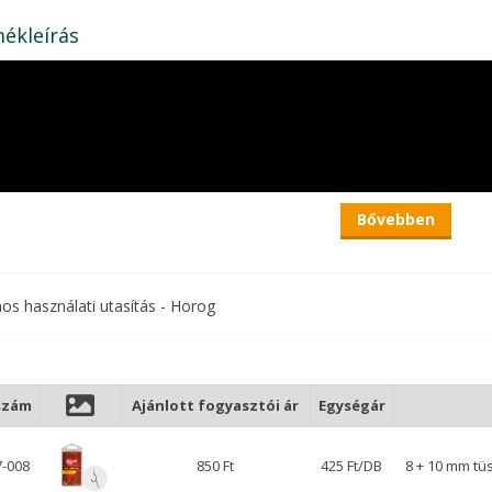
ékleírás
Bővebben
nos használati utasítás - Horog
szám
Ajánlott fogyasztói ár
Egységár
7-008
850 Ft
425 Ft/DB
8 + 10 mm tü