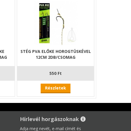
KE
STÉG PVA ELŐKE HOROGTÜSKÉVEL
MAG
12CM 2DB/CSOMAG
550 Ft
Részletek
Hírlevél horgászoknak
Adja meg nevét, e-mail címét és