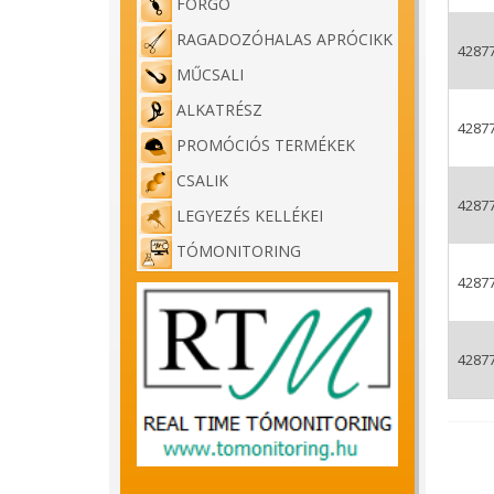
FORGÓ
RAGADOZÓHALAS APRÓCIKK
4287
MŰCSALI
Benzár
ALKATRÉSZ
4287
PROMÓCIÓS TERMÉKEK
A Benz
versen
CSALIK
4287
LEGYEZÉS KELLÉKEI
Jelen,
szorti
TÓMONITORING
4287
Promt 
nyújt 
Mérett
4287
Zsinór
zsinór
Versen
fognak