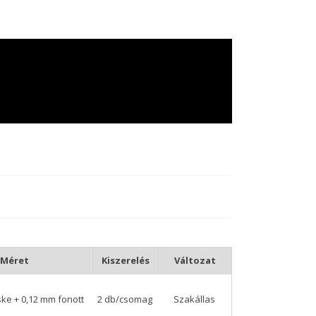
Méret
Kiszerelés
Változat
ske + 0,12 mm fonott
2 db/csomag
Szakállas