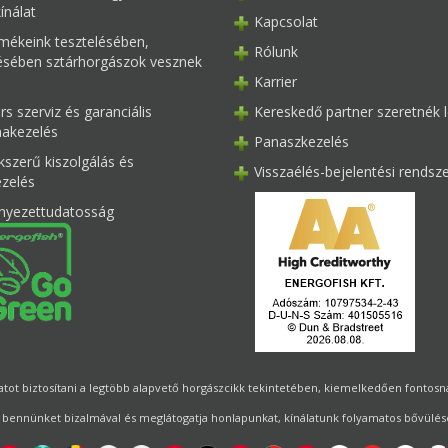
ínálat
Kapcsolat
mékeink tesztelésében,
Rólunk
tésében sztárhorgászok vesznek
Karrier
s szerviz és garanciális
Kereskedő partner szeretnék l
akezelés
Panaszkezelés
kszerű kiszolgálás és
Visszaélés-bejelentési rendsz
ezelés
nyezettudatosság
ot biztosítani a legtöbb alapvető horgászcikk tekintetében, kiemelkedően fontosnak 
 bennünket bizalmával és meglátogatja honlapunkat, kínálatunk folyamatos bővülésé