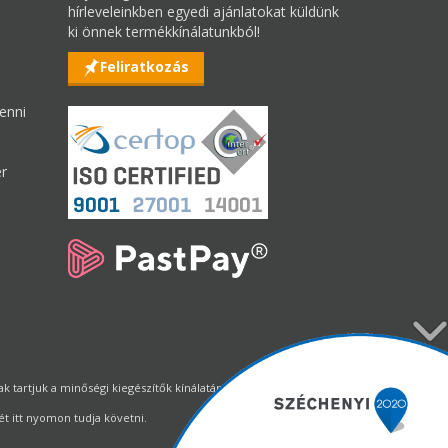
hírleveleinkben egyedi ajánlatokat küldünk
ki önnek termékkínálatunkból!
Feliratkozás
enni
er
tartjuk a minőségi kiegészítők kínálatának állandó biztosítását.
t itt nyomon tudja követni.