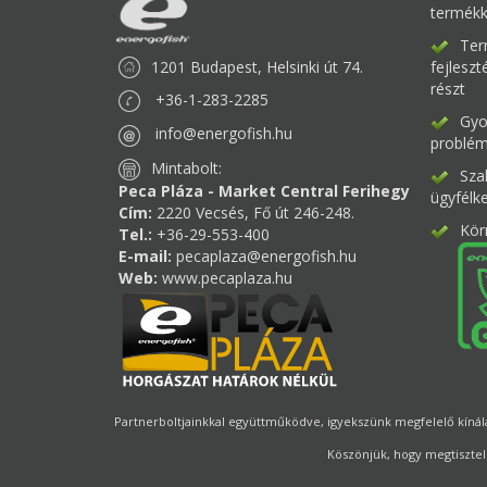
termékk
Ter
1201 Budapest, Helsinki út 74.
fejlesz
részt
+36-1-283-2285
Gyor
info@energofish.hu
problém
Mintabolt:
Sza
Peca Pláza - Market Central Ferihegy
ügyfélk
Cím:
2220 Vecsés, Fő út 246-248.
Kör
Tel.:
+36-29-553-400
E-mail:
pecaplaza@energofish.hu
Web:
www.pecaplaza.hu
Partnerboltjainkkal együttműködve, igyekszünk megfelelő kínálat
Köszönjük, hogy megtisztel