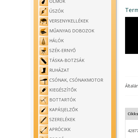
ÓLMOK
Term
ÚSZÓK
VERSENYKELLÉKEK
MŰANYAG DOBOZOK
HÁLÓK
SZÉK-ERNYŐ
TÁSKA-BOTZSÁK
RUHÁZAT
CSÓNAK, CSÓNAKMOTOR
Általá
KIEGÉSZÍTŐK
BOTTARTÓK
KAPÁSJELZŐK
Cikk
SZERELÉKEK
APRÓCIKK
4287