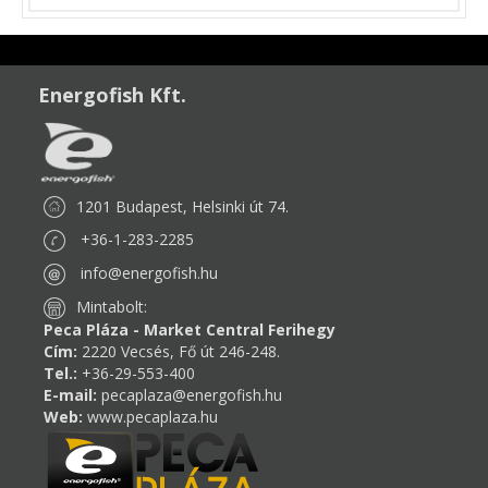
Energofish Kft.
1201 Budapest, Helsinki út 74.
+36-1-283-2285
info@energofish.hu
Mintabolt:
Peca Pláza - Market Central Ferihegy
Cím:
2220 Vecsés, Fő út 246-248.
Tel.:
+36-29-553-400
E-mail:
pecaplaza@energofish.hu
Web:
www.pecaplaza.hu