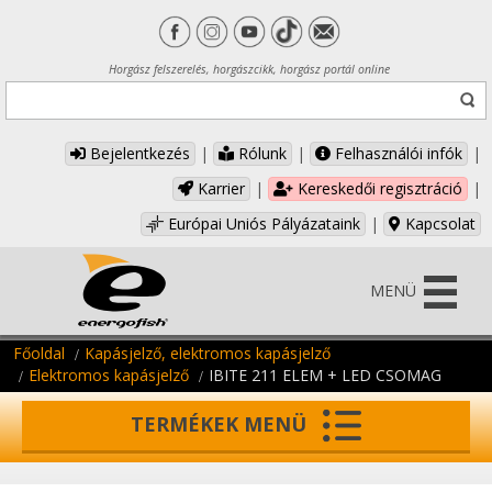
Horgász felszerelés, horgászcikk, horgász portál online
Bejelentkezés
|
Rólunk
|
Felhasználói infók
|
Karrier
|
Kereskedői regisztráció
|
Európai Uniós Pályázataink
|
Kapcsolat
MENÜ
Főoldal
Kapásjelző, elektromos kapásjelző
Elektromos kapásjelző
IBITE 211 ELEM + LED CSOMAG
TERMÉKEK MENÜ