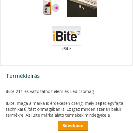
iBite
Termékleírás
iBite 211-es változathoz elem és Led csomag
iBite, maga a márka is érdekesen cseng, mely sejtet egyfajta
technikai újítást önmagában is. Ez igaz minden szérián belüli
termékre. Az iBite márka alatti termékek mindegyike a
legfrissebb újításkon és fejlesztéseken alapulnak,
Bővebben
megkönnyítve, érdekesebbé téve a horgászok mindennapjait
és a vízparton eltöltött idejét.