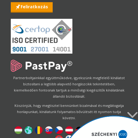
Feliratkozás
Partnerboltjainkkal együttműködve, igyekszünk megfelelő kínálatot
biztosítani a legtöbb alapvető horgászcikk tekintetében,
kiemelkedően fontosnak tartjuk a minőségi kiegészítők kínálatának
állandó biztosítását.
Köszönjük, hogy megtisztel bennünket bizalmával és meglátogatja
honlapunkat, kínálatunk folyamatos bővülését itt nyomon tudja
követni.