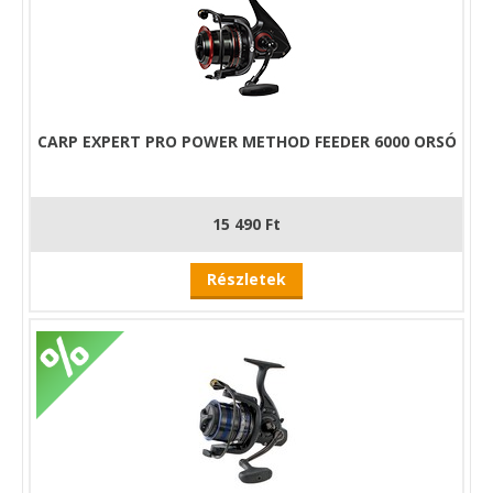
hirtelen kirohanásaiból adódó halvesztést. Az
orsó fékjét érdemes már a horgászat előtt oly
módon beállítani, hogy összhangban legyen a
szerelék többi elemével. Az orsó dobján
található fékerő állító csavar használatával a
fárasztás menete gyorsan és hatékonyan
CARP EXPERT PRO POWER METHOD FEEDER 6000 ORSÓ
kontrolálható.
15 490 Ft
Részletek