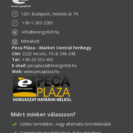
1201 Budapest, Helsinki út 74.
+36-1-283-2285
info@energofish.hu
Mintabolt:
Peca Pláza - Market Central Ferihegy
Cím:
2220 Vecsés, Fő út 246-248.
Tel.:
+36-29-553-400
E-mail:
pecaplaza@energofish.hu
Web:
www.pecaplaza.hu
Miért minket válasszon?
Széles termékkör, nagy alternatív termékkínálat
Termékeink tesztelésében, fejlesztésében