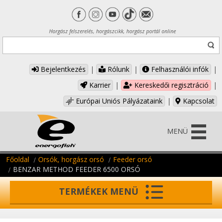
Horgász felszerelés, horgászcikk, horgász portál online
Bejelentkezés
|
Rólunk
|
Felhasználói infók
|
Karrier
|
Kereskedői regisztráció
|
Európai Uniós Pályázataink
|
Kapcsolat
MENÜ
Főoldal
Orsók, horgász orsó
Feeder orsó
BENZAR METHOD FEEDER 6500 ORSÓ
TERMÉKEK MENÜ