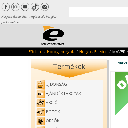
Horgász felszerelés, horgászcikk, horgász
portál online
Főoldal
Horog, horgok
Horgok Feeder
MAVER 
MAVE
Termékek
ÚJDONSÁG
AJÁNDÉKTÁRGYAK
AKCIÓ
BOTOK
ORSÓK