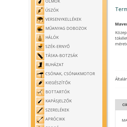
ÓLMOK
Term
ÚSZÓK
VERSENYKELLÉKEK
Maver
MŰANYAG DOBOZOK
Közepe
HÁLÓK
tökéle
mérete
SZÉK-ERNYŐ
TÁSKA-BOTZSÁK
RUHÁZAT
CSÓNAK, CSÓNAKMOTOR
Általá
KIEGÉSZÍTŐK
BOTTARTÓK
KAPÁSJELZŐK
Ci
SZERELÉKEK
APRÓCIKK
MA