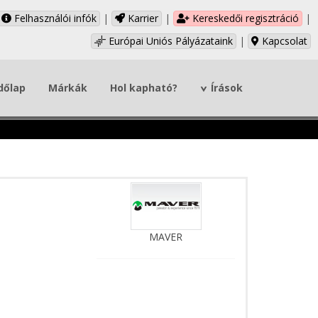
Felhasználói infók
|
Karrier
|
Kereskedői regisztráció
|
Európai Uniós Pályázataink
|
Kapcsolat
dőlap
Márkák
Hol kapható?
Írások
MAVER