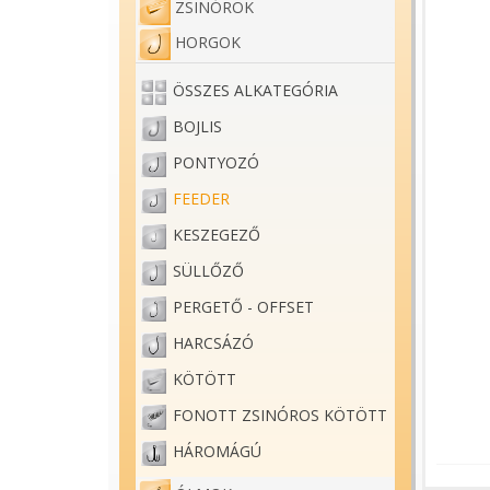
ZSINÓROK
HORGOK
ÖSSZES ALKATEGÓRIA
BOJLIS
PONTYOZÓ
FEEDER
KESZEGEZŐ
SÜLLŐZŐ
PERGETŐ - OFFSET
HARCSÁZÓ
KÖTÖTT
FONOTT ZSINÓROS KÖTÖTT
HÁROMÁGÚ