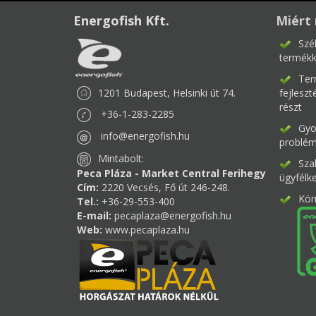
Energofish Kft.
Miért 
Szé
termékk
Ter
1201 Budapest, Helsinki út 74.
fejlesz
részt
+36-1-283-2285
Gyor
info@energofish.hu
problém
Mintabolt:
Sza
Peca Pláza - Market Central Ferihegy
ügyfélk
Cím:
2220 Vecsés, Fő út 246-248.
Kör
Tel.:
+36-29-553-400
E-mail:
pecaplaza@energofish.hu
Web:
www.pecaplaza.hu