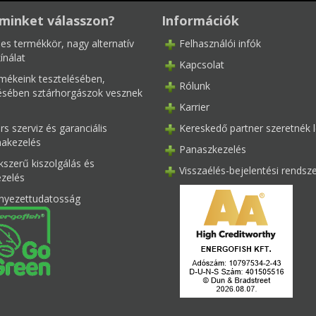
minket válasszon?
Információk
les termékkör, nagy alternatív
Felhasználói infók
ínálat
Kapcsolat
mékeink tesztelésében,
Rólunk
tésében sztárhorgászok vesznek
Karrier
s szerviz és garanciális
Kereskedő partner szeretnék l
akezelés
Panaszkezelés
kszerű kiszolgálás és
Visszaélés-bejelentési rendsz
ezelés
nyezettudatosság