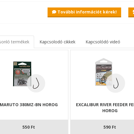
További információt kérek!
sonló termékek
Kapcsolodó cikkek
Kapcsolódó videó
MARUTO 380MZ-BN HOROG
EXCALIBUR RIVER FEEDER F
HOROG
550 Ft
590 Ft