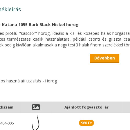
ékleírás
 Katana 1055 Barb Black Nickel horog
s profilú "sascsőr" horog, ideális a kis- és közepes halak horgás
tes természetes csalik használatára, például csonti és giliszta c
k pedig kiválóan alkalmasak a nagy testű halak finom szerelékkel t
Bővebben
A lapkás szár a kezdetektől fogva alkalmazott forma. Kismé
strapabíróbb megoldást nyújtó forma, mely a megfelelő horo
végeredményt ad.
nos használati utasítás - Horog
kkszám
Ajánlott fogyasztói ár
960 Ft
404-006