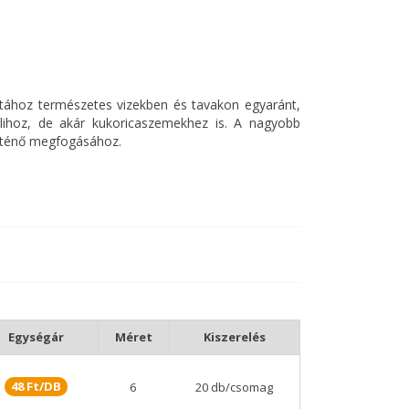
zatához természetes vizekben és tavakon egyaránt,
salihoz, de akár kukoricaszemekhez is. A nagyobb
örténő megfogásához.
retű horgoknál verhetetlen, messze a leg
gkötéssel kombinálva tökéletes, jól terhelhető
Egységár
Méret
Kiszerelés
48 Ft/DB
6
20 db/csomag