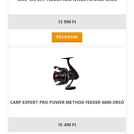
tartozik.
Az orsóra tökéletes működésű letapadás
mentes első fék került. Nagy előnye, hogy
használatával elkerülhetjük a fárasztott hal
13 990 Ft
hirtelen kirohanásaiból adódó halvesztést. Az
orsó fékjét érdemes már a horgászat előtt oly
Részletek
módon beállítani, hogy összhangban legyen a
szerelék többi elemével. Az orsó dobján
található fékerő állító csavar használatával a
fárasztás menete gyorsan és hatékonyan
kontrolálható.
CARP EXPERT PRO POWER METHOD FEEDER 6000 ORSÓ
15 490 Ft