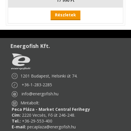
17 990 Ft
Részletek
Energofish Kft.
1201 Budapest, Helsinki út 74.
+36-1-283-2285
info@energofish.hu
Mintabolt:
Peca Pláza - Market Central Ferihegy
Cím:
2220 Vecsés, Fő út 246-248.
Tel.:
+36-29-553-400
E-mail:
pecaplaza@energofish.hu