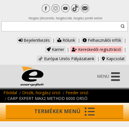
Horgász felszerelés, horgászcikk, horgász portál online
Bejelentkezés
|
Rólunk
|
Felhasználói infók
|
Karrier
|
Kereskedői regisztráció
|
Európai Uniós Pályázataink
|
Kapcsolat
MENÜ
Főoldal
Orsók, horgász orsó
Feeder orsó
CARP EXPERT MAX2 METHOD 6000 ORSÓ
TERMÉKEK MENÜ