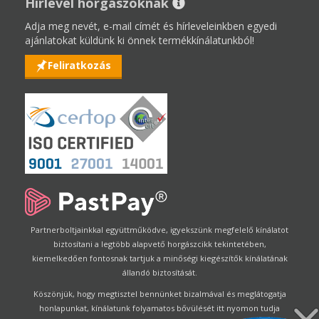
Hírlevél horgászoknak
Adja meg nevét, e-mail címét és hírleveleinkben egyedi
ajánlatokat küldünk ki önnek termékkínálatunkból!
Feliratkozás
Partnerboltjainkkal együttműködve, igyekszünk megfelelő kínálatot
biztosítani a legtöbb alapvető horgászcikk tekintetében,
kiemelkedően fontosnak tartjuk a minőségi kiegészítők kínálatának
állandó biztosítását.
Köszönjük, hogy megtisztel bennünket bizalmával és meglátogatja
honlapunkat, kínálatunk folyamatos bővülését itt nyomon tudja