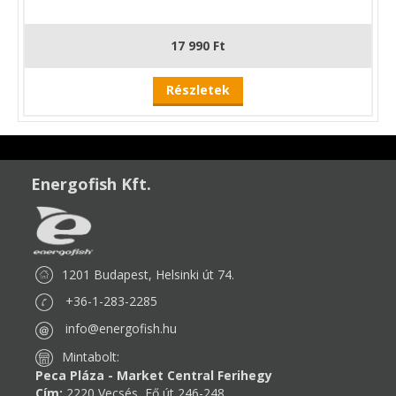
17 990 Ft
Részletek
Energofish Kft.
1201 Budapest, Helsinki út 74.
+36-1-283-2285
info@energofish.hu
Mintabolt:
Peca Pláza - Market Central Ferihegy
Cím:
2220 Vecsés, Fő út 246-248.