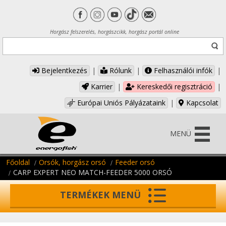
Horgász felszerelés, horgászcikk, horgász portál online
Bejelentkezés
|
Rólunk
|
Felhasználói infók
|
Karrier
|
Kereskedői regisztráció
|
Európai Uniós Pályázataink
|
Kapcsolat
MENÜ
Főoldal
Orsók, horgász orsó
Feeder orsó
CARP EXPERT NEO MATCH-FEEDER 5000 ORSÓ
TERMÉKEK MENÜ