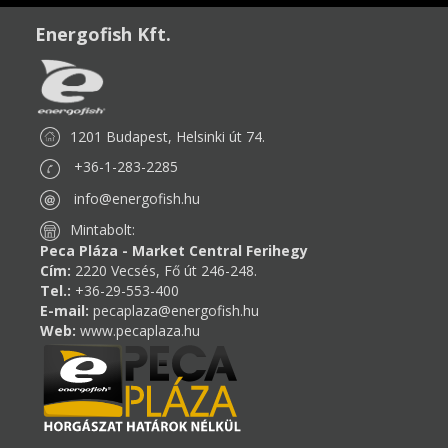
Energofish Kft.
1201 Budapest, Helsinki út 74.
+36-1-283-2285
info@energofish.hu
Mintabolt:
Peca Pláza - Market Central Ferihegy
Cím:
2220 Vecsés, Fő út 246-248.
Tel.:
+36-29-553-400
E-mail:
pecaplaza@energofish.hu
Web:
www.pecaplaza.hu