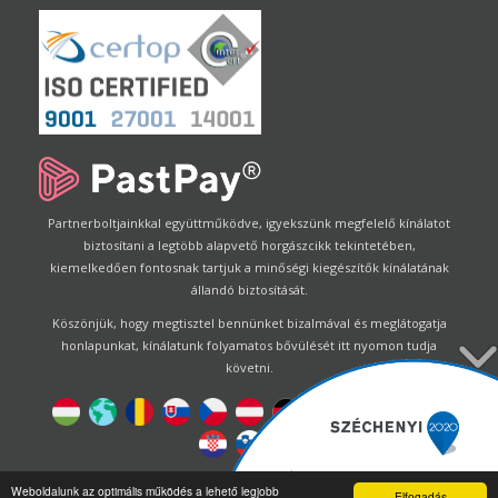
Partnerboltjainkkal együttműködve, igyekszünk megfelelő kínálatot
biztosítani a legtöbb alapvető horgászcikk tekintetében,
kiemelkedően fontosnak tartjuk a minőségi kiegészítők kínálatának
állandó biztosítását.
Köszönjük, hogy megtisztel bennünket bizalmával és meglátogatja
honlapunkat, kínálatunk folyamatos bővülését itt nyomon tudja
követni.
Designed by
Energofish Kft
Weboldalunk az optimális működés a lehető legjobb
Elfogadás