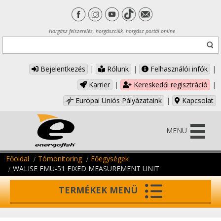
Horgász felszerelés, horgászcikk, horgász portál online
Bejelentkezés
|
Rólunk
|
Felhasználói infók
|
Karrier
|
Kereskedői regisztráció
|
Európai Uniós Pályázataink
|
Kapcsolat
MENÜ
Főoldal
Tómonitoring
Főegységek
WALISE FMU-51 FIXED MEASUREMENT UNIT
TERMÉKEK MENÜ