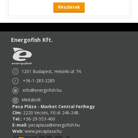
Részletek
Energofish Kft.
1201 Budapest, Helsinki út 74.
+36-1-283-2285
info@energofish.hu
Mintabolt:
Peca Pláza - Market Central Ferihegy
Cím:
2220 Vecsés, Fő út 246-248.
Tel.:
+36-29-553-400
E-mail:
pecaplaza@energofish.hu
Web:
www.pecaplaza.hu