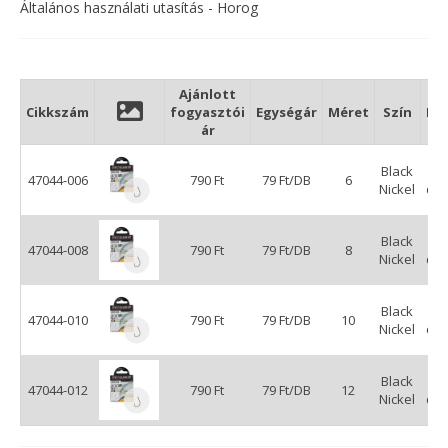
Általános használati utasítás - Horog
Ajánlott
Cikkszám
fogyasztói
Egységár
Méret
Szín
Kis
ár
Black
47044-006
790 Ft
79 Ft/DB
6
Nickel
db
Black
47044-008
790 Ft
79 Ft/DB
8
Nickel
db
Black
47044-010
790 Ft
79 Ft/DB
10
Nickel
db
Black
47044-012
790 Ft
79 Ft/DB
12
Nickel
db