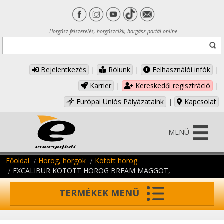
Horgász felszerelés, horgászcikk, horgász portál online
Bejelentkezés
|
Rólunk
|
Felhasználói infók
|
Karrier
|
Kereskedői regisztráció
|
Európai Uniós Pályázataink
|
Kapcsolat
MENÜ
Főoldal
Horog, horgok
Kötött horog
EXCALIBUR KÖTÖTT HOROG BREAM MAGGOT,
TERMÉKEK MENÜ