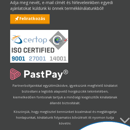
Adja meg nevét, e-mail címét és hírleveleinkben egyedi
ajánlatokat küldünk ki önnek termékkínálatunkból!
Feliratkozás
Partnerboltjainkkal együttműködve, igyekszünk megfelelő kínálatot
biztosítani a legtöbb alapvető horgászcikk tekintetében,
kiemelkedően fontosnak tartjuk a minőségi kiegészítők kínálatának
állandó biztosítását.
Köszönjük, hogy megtisztel bennünket bizalmával és meglátogatja
honlapunkat, kínálatunk folyamatos bővülését itt nyomon tudja
követni.