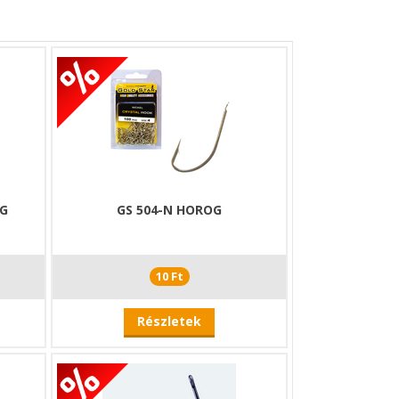
OG
GS 504-N HOROG
10 Ft
Részletek