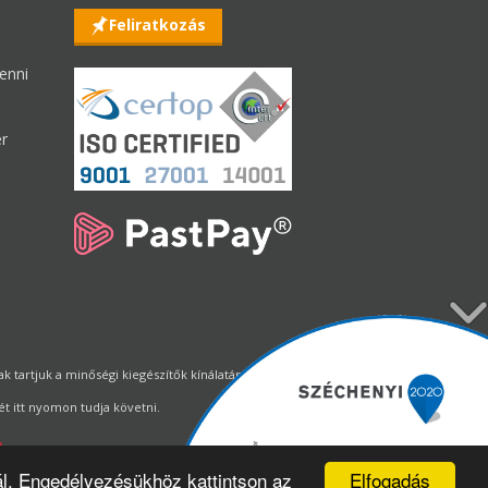
Feliratkozás
enni
er
tartjuk a minőségi kiegészítők kínálatának állandó biztosítását.
t itt nyomon tudja követni.
Elfogadás
ál. Engedélyezésükhöz kattintson az