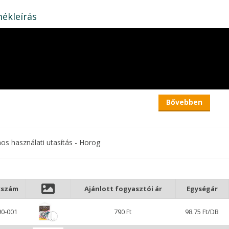
ékleírás
Bővebben
nos használati utasítás - Horog
kszám
Ajánlott fogyasztói ár
Egységár
90-001
790 Ft
98.75 Ft/DB