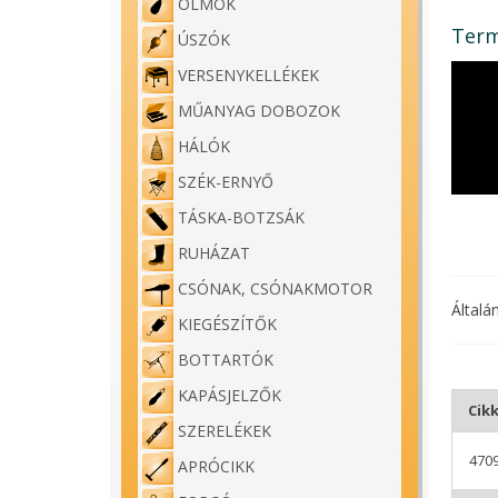
ÓLMOK
Term
ÚSZÓK
VERSENYKELLÉKEK
MŰANYAG DOBOZOK
HÁLÓK
SZÉK-ERNYŐ
TÁSKA-BOTZSÁK
RUHÁZAT
CSÓNAK, CSÓNAKMOTOR
Általá
KIEGÉSZÍTŐK
BOTTARTÓK
KAPÁSJELZŐK
Cik
SZERELÉKEK
470
APRÓCIKK