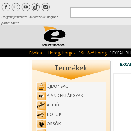
Horgász felszerelés, horgászcikk, horgász
portál online
Főoldal
Horog, horgok
Süllőző horog
EXCALIB
EXCA
Termékek
ÚJDONSÁG
AJÁNDÉKTÁRGYAK
AKCIÓ
BOTOK
ORSÓK