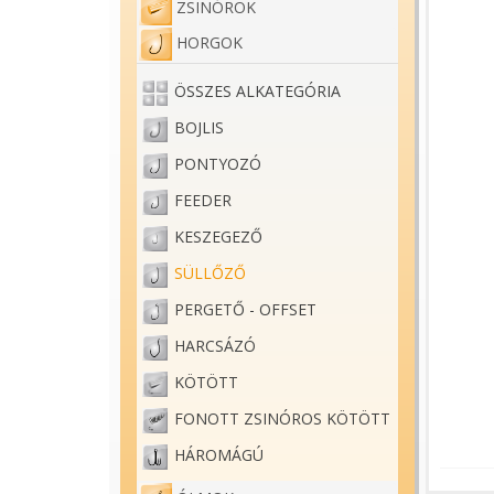
ZSINÓROK
HORGOK
ÖSSZES ALKATEGÓRIA
BOJLIS
PONTYOZÓ
FEEDER
KESZEGEZŐ
SÜLLŐZŐ
PERGETŐ - OFFSET
HARCSÁZÓ
KÖTÖTT
FONOTT ZSINÓROS KÖTÖTT
HÁROMÁGÚ