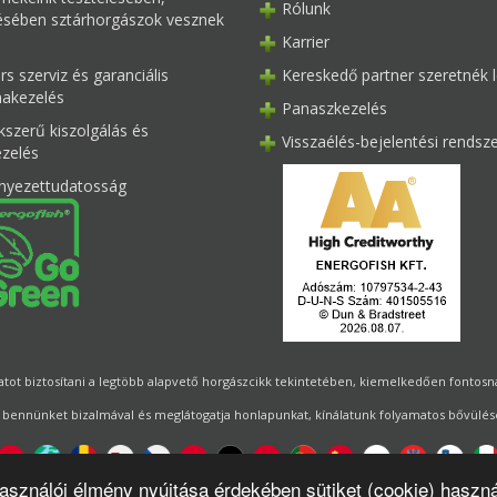
Rólunk
tésében sztárhorgászok vesznek
Karrier
s szerviz és garanciális
Kereskedő partner szeretnék l
akezelés
Panaszkezelés
kszerű kiszolgálás és
Visszaélés-bejelentési rendsz
ezelés
nyezettudatosság
ot biztosítani a legtöbb alapvető horgászcikk tekintetében, kiemelkedően fontosnak 
 bennünket bizalmával és meglátogatja honlapunkat, kínálatunk folyamatos bővülésé
használói élmény nyújtása érdekében sütiket (cookie) haszn
Designed by
Energofish Kft