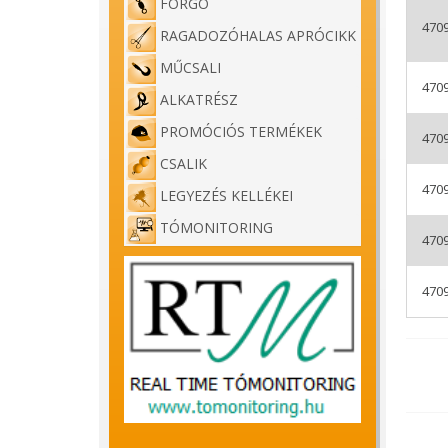
FORGÓ
470
RAGADOZÓHALAS APRÓCIKK
MŰCSALI
470
ALKATRÉSZ
Excal
PROMÓCIÓS TERMÉKEK
470
Ismét 
CSALIK
Kifeje
470
LEGYEZÉS KELLÉKEI
horgot
TÓMONITORING
470
Univer
halsze
470
Sötét 