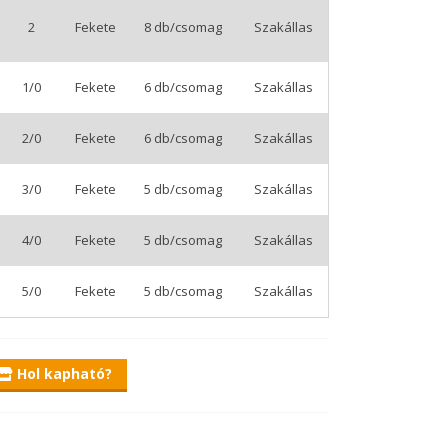
2
Fekete
8 db/csomag
Szakállas
1/0
Fekete
6 db/csomag
Szakállas
2/0
Fekete
6 db/csomag
Szakállas
 bővült, melynek neve a Excalibur Zander Worm.
 feltűzött plasztik csaliban úgy tudjuk elrejteni a
3/0
Fekete
5 db/csomag
Szakállas
k az akasztás hatékonyságát.
4/0
Fekete
5 db/csomag
Szakállas
s szerelékekhez is tökéletes, de élőhalas és
5/0
Fekete
5 db/csomag
Szakállas
pni a rajta felkínált műcsalinkkal.
Hol kapható?