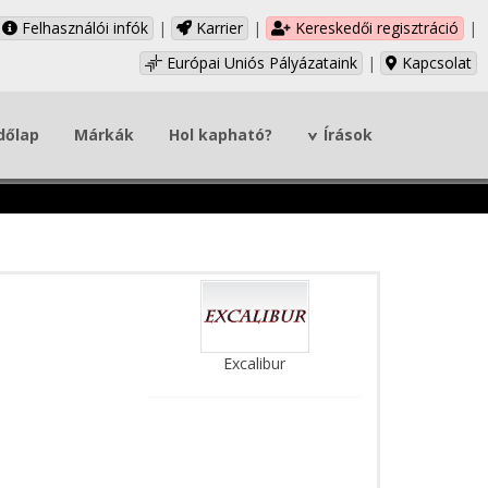
Felhasználói infók
|
Karrier
|
Kereskedői regisztráció
|
Európai Uniós Pályázataink
|
Kapcsolat
dőlap
Márkák
Hol kapható?
Írások
Excalibur