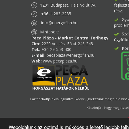
1201 Budapest, Helsinki út 74.
fejlesz
részt
+36-1-283-2285
Gyor
info@energofish.hu
problém
Mintabolt:
Sza
Peca Pláza - Market Central Ferihegy
ügyfélk
Cím:
2220 Vecsés, Fő út 246-248.
Kör
Tel.:
+36-29-553-400
E-mail:
pecaplaza@energofish.hu
Web:
www.pecaplaza.hu
Partnerboltjainkkal együttműködve, igyekszünk megfelelő kínálat
Köszönjük, hogy megtisztel
Weboldalunk az optimális működés a lehető legjobb fel