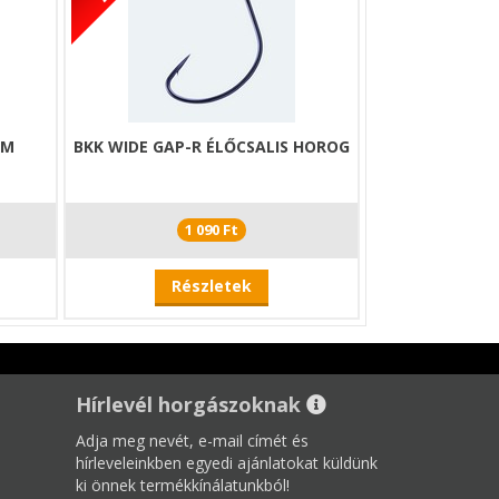
RM
BKK WIDE GAP-R ÉLŐCSALIS HOROG
1 090 Ft
Részletek
Hírlevél horgászoknak
Adja meg nevét, e-mail címét és
hírleveleinkben egyedi ajánlatokat küldünk
ki önnek termékkínálatunkból!