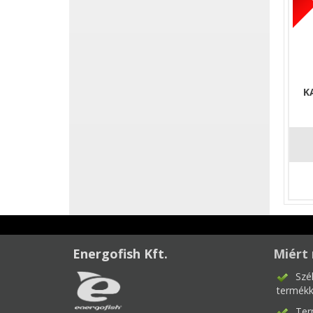
K
Energofish Kft.
Miért 
Szé
termékk
Ter