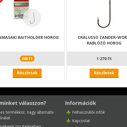
AMASAKI BAITHOLDER HOROG
CRALUSSO ZANDER-WO
RABLÓZÓ HOROG
360 Ft
1 270 Ft
Részletek
Részletek
minket válasszon?
Információk
les termékkör, nagy alternatív
Felhasználói infók
ínálat
Kapcsolat
mékeink tesztelésében,