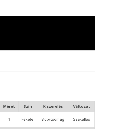
Méret
Szín
Kiszerelés
Változat
1
Fekete
8 db/csomag
Szakállas