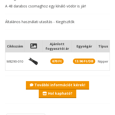
A 48 darabos csomaghoz egy kínáló vödör is jár!
Általános használati utasítás - Kiegészítők
Ajánlott
Cikkszám
Egységár
Típus
fogyasztói ár
670 Ft
13.96 Ft/DB
M8290-010
Nipper
További információt kérek!
Hol kapható?