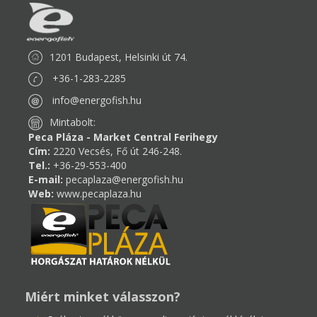
1201 Budapest, Helsinki út 74.
+36-1-283-2285
info@energofish.hu
Mintabolt:
Peca Pláza - Market Central Ferihegy
Cím:
2220 Vecsés, Fő út 246-248.
Tel.:
+36-29-553-400
E-mail:
pecaplaza@energofish.hu
Web:
www.pecaplaza.hu
Miért minket válasszon?