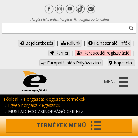
Horgász felszerelés, horgászcikk, horgász portál online
Bejelentkezés
|
Rólunk
|
Felhasználói infók
|
Karrier
|
Kereskedői regisztráció
|
Európai Uniós Pályázataink
|
Kapcsolat
MENÜ
Főoldal
Horgászat kiegészítő termékek
Egyéb horgász kiegészítők
MUSTAD ECO ZSINÓRVÁGÓ CSIPESZ
TERMÉKEK MENÜ