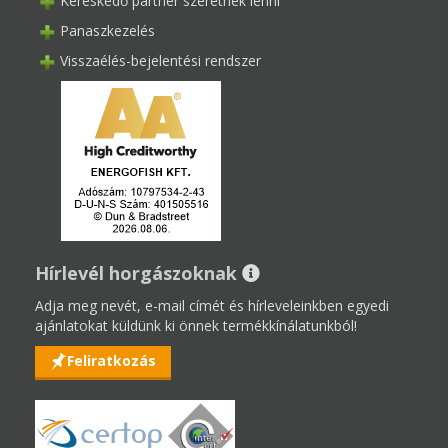
Kereskedő partner szeretnék lenni
Panaszkezelés
Visszaélés-bejelentési rendszer
Hírlevél horgászoknak
Adja meg nevét, e-mail címét és hírleveleinkben egyedi
ajánlatokat küldünk ki önnek termékkínálatunkból!
Feliratkozás