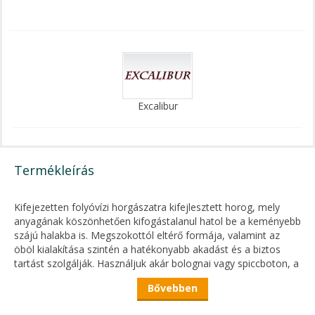
Excalibur
Termékleírás
Kifejezetten folyóvízi horgászatra kifejlesztett horog, mely
anyagának köszönhetően kifogástalanul hatol be a keményebb
szájú halakba is. Megszokottól eltérő formája, valamint az
öböl kialakítása szintén a hatékonyabb akadást és a biztos
tartást szolgálják. Használjuk akár bolognai vagy spiccboton, a
biztos akadás nem marad el! A felhasznált zsinór vastagsága
Bővebben
mindig összhangban van a horog méretével. Piros színe
csontis horgászat során lehet leginkább hasznunkra, mintegy