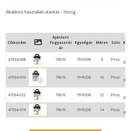
plusz csalogató erőt adva a halakkal szemben.
Általános használati utasítás - Horog
Ajánlott
Cikkszám
fogyasztói
Egységár
Méret
Szín
Kis
ár
47034-008
790 Ft
79 Ft/DB
8
Piros
db/
47034-010
790 Ft
79 Ft/DB
10
Piros
db/
47034-012
790 Ft
79 Ft/DB
12
Piros
db/
47034-014
790 Ft
79 Ft/DB
14
Piros
db/