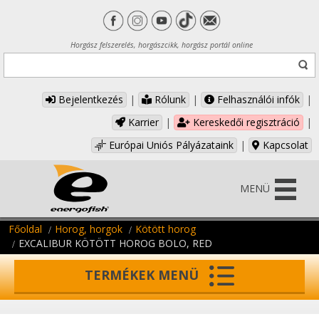
Horgász felszerelés, horgászcikk, horgász portál online
Bejelentkezés
|
Rólunk
|
Felhasználói infók
|
Karrier
|
Kereskedői regisztráció
|
Európai Uniós Pályázataink
|
Kapcsolat
MENÜ
Főoldal
Horog, horgok
Kötött horog
EXCALIBUR KÖTÖTT HOROG BOLO, RED
TERMÉKEK MENÜ