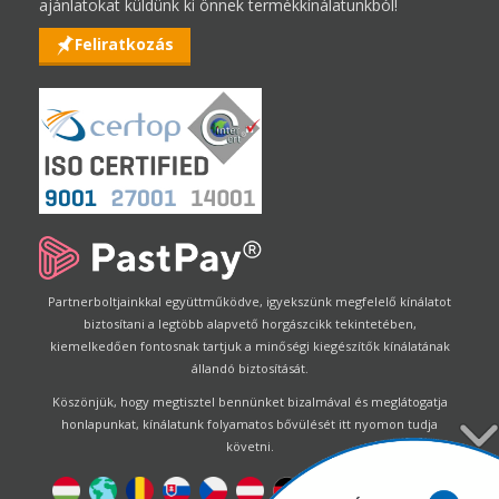
ajánlatokat küldünk ki önnek termékkínálatunkból!
Feliratkozás
Partnerboltjainkkal együttműködve, igyekszünk megfelelő kínálatot
biztosítani a legtöbb alapvető horgászcikk tekintetében,
kiemelkedően fontosnak tartjuk a minőségi kiegészítők kínálatának
állandó biztosítását.
Köszönjük, hogy megtisztel bennünket bizalmával és meglátogatja
honlapunkat, kínálatunk folyamatos bővülését itt nyomon tudja
követni.