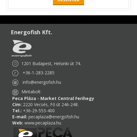
Energofish Kft.
1201 Budapest, Helsinki út 74.
+36-1-283-2285
info@energofish.hu
Mintabolt:
Peca Pláza - Market Central Ferihegy
Cím:
2220 Vecsés, Fő út 246-248.
Tel.:
+36-29-553-400
E-mail:
pecaplaza@energofish.hu
Web:
www.pecaplaza.hu