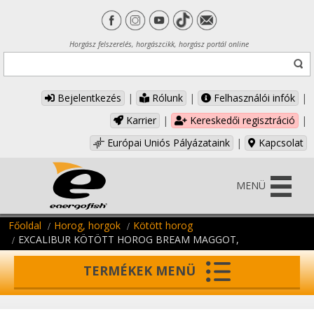
Horgász felszerelés, horgászcikk, horgász portál online
Bejelentkezés
|
Rólunk
|
Felhasználói infók
|
Karrier
|
Kereskedői regisztráció
|
Európai Uniós Pályázataink
|
Kapcsolat
MENÜ
Főoldal
Horog, horgok
Kötött horog
EXCALIBUR KÖTÖTT HOROG BREAM MAGGOT,
TERMÉKEK MENÜ