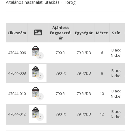
Általános használati utasítás - Horog
Ajánlott
Cikkszám
fogyasztói
Egységár
Méret
Szín
Kis
ár
Black
47044-006
790 Ft
79 Ft/DB
6
Nickel
db
Black
47044-008
790 Ft
79 Ft/DB
8
Nickel
db
Black
47044-010
790 Ft
79 Ft/DB
10
Nickel
db
Black
47044-012
790 Ft
79 Ft/DB
12
Nickel
db