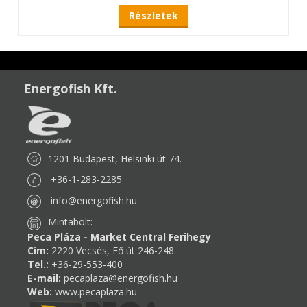
Részletek
Energofish Kft.
1201 Budapest, Helsinki út 74.
+36-1-283-2285
info@energofish.hu
Mintabolt:
Peca Pláza - Market Central Ferihegy
Cím:
2220 Vecsés, Fő út 246-248.
Tel.:
+36-29-553-400
E-mail:
pecaplaza@energofish.hu
Web:
www.pecaplaza.hu