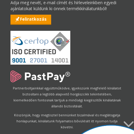
Adja meg nevét, e-mail címét és hírleveleinkben egyedi
ajánlatokat küldünk ki önnek termékkínálatunkból!
Feliratkozás
Partnerboltjainkkal együttműködve, igyekszünk megfelelő kínálatot
biztosítani a legtöbb alapvető horgászcikk tekintetében,
kiemelkedően fontosnak tartjuk a minőségi kiegészítők kínálatának
állandó biztosítását.
Köszönjük, hogy megtisztel bennünket bizalmával és meglátogatja
honlapunkat, kínálatunk folyamatos bővülését itt nyomon tudja
követni.