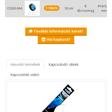
8
#16/0,13
1 190 Ft
Y2300-064
50 cm
db/csomag
mm
További információt kérek!
Hol kapható?
Hasonló termékek
Kapcsolodó cikkek
Kapcsolódó videó