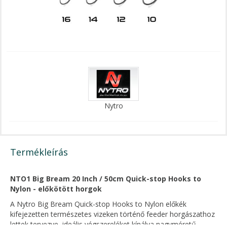
Nytro
Termékleírás
NTO1 Big Bream 20 Inch / 50cm Quick-stop Hooks to
Nylon - előkötött horgok
A Nytro Big Bream Quick-stop Hooks to Nylon előkék
kifejezetten természetes vizeken történő feeder horgászathoz
lettek tervezve, ideális végszereléket kínálva nagyméretű