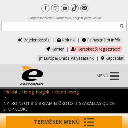
Horgász felszerelés, horgászcikk, horgász portál online
Bejelentkezés
|
Rólunk
|
Felhasználói infók
|
Karrier
|
Kereskedői regisztráció
|
Európai Uniós Pályázataink
|
Kapcsolat
MENÜ
Főoldal
Horog, horgok
Kötött horog
NYTRO NTO1 BIG BREAM ELŐKÖTÖTT SZAKÁLLAS QUICK-
STOP ELŐKE
TERMÉKEK MENÜ