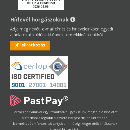
Hírlevél horgászoknak
Adja meg nevét, e-mail címét és hírleveleinkben egyedi
ajánlatokat küldünk ki önnek termékkínálatunkból!
Feliratkozás
Partnerboltjainkkal együttműködve, igyekszünk megfelelő kínálatot
biztosítani a legtöbb alapvető horgászcikk tekintetében,
kiemelkedően fontosnak tartjuk a minőségi kiegészítők kínálatának
állandó biztosítását.