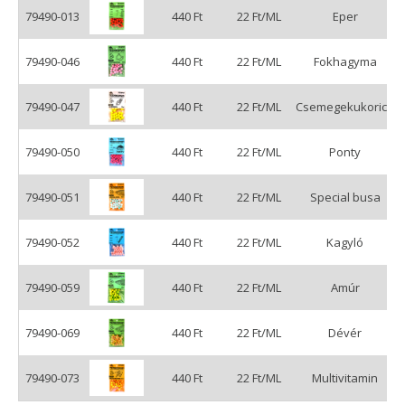
79490-013
440 Ft
22 Ft/ML
Eper
79490-046
440 Ft
22 Ft/ML
Fokhagyma
79490-047
440 Ft
22 Ft/ML
Csemegekukorica
79490-050
440 Ft
22 Ft/ML
Ponty
79490-051
440 Ft
22 Ft/ML
Special busa
79490-052
440 Ft
22 Ft/ML
Kagyló
79490-059
440 Ft
22 Ft/ML
Amúr
79490-069
440 Ft
22 Ft/ML
Dévér
79490-073
440 Ft
22 Ft/ML
Multivitamin