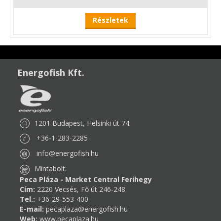
Részletek
Energofish Kft.
1201 Budapest, Helsinki út 74.
+36-1-283-2285
info@energofish.hu
Mintabolt:
Peca Pláza - Market Central Ferihegy
Cím:
2220 Vecsés, Fő út 246-248.
Tel.:
+36-29-553-400
E-mail:
pecaplaza@energofish.hu
Web:
www.pecaplaza.hu