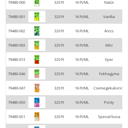
79480-000
320 Ft
16 Ft/ML
Natúr
79480-001
320 Ft
16 Ft/ML
Vanília
79480-002
320 Ft
16 Ft/ML
Ánizs
79480-003
320 Ft
16 Ft/ML
Méz
79480-013
320 Ft
16 Ft/ML
Eper
79480-046
320 Ft
16 Ft/ML
Fokhagyma
79480-047
320 Ft
16 Ft/ML
Csemegekukorica
79480-050
320 Ft
16 Ft/ML
Ponty
79480-051
320 Ft
16 Ft/ML
Special busa