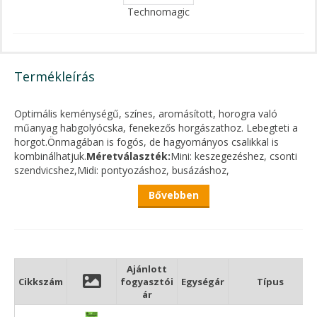
Technomagic
Termékleírás
Optimális keménységű, színes, aromásított, horogra való
műanyag habgolyócska, fenekezős horgászathoz. Lebegteti a
horgot.Önmagában is fogós, de hagyományos csalikkal is
kombinálhatjuk.
Méretválaszték:
Mini: keszegezéshez, csonti
szendvicshez,Midi: pontyozáshoz, busázáshoz,
fenekezéshez,Maxi: bojlizáshoz, busázáshoz, kishal
Bővebben
lebegtetéséhez,Extra: harcsázáshoz, vértablettával
fenekezéshez.
Ízválaszték:
natúr, vanília, ánizs, pontyMix,
dévér, méz, eper, amur, kagyló
Színes, mega változata
kiválóan
alkalmas pl. bojli lebegtetésére.
Ajánlott
Cikkszám
fogyasztói
Egységár
Típus
ár