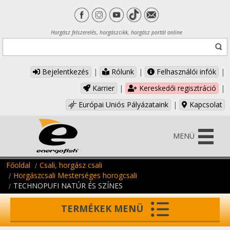
Horgász felszerelés, horgászcikk, horgász portál online
Bejelentkezés
|
Rólunk
|
Felhasználói infók
|
Karrier
|
Kereskedői regisztráció
|
Európai Uniós Pályázataink
|
Kapcsolat
MENÜ
Főoldal
Csali, horgász csali
Horgászcsali Mesterséges horogcsali
TECHNOPUFI NATÚR ÉS SZÍNES
TERMÉKEK MENÜ