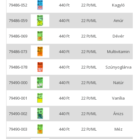
79486-052
440 Ft
22 Ft/ML
Kagyló
79486-059
440 Ft
22 Ft/ML
Amúr
79486-069
440 Ft
22 Ft/ML
Dévér
79486-073
440 Ft
22 Ft/ML
Multivitamin
79486-078
440 Ft
22 Ft/ML
Szúnyoglárva
79490-000
440 Ft
22 Ft/ML
Natúr
79490-001
440 Ft
22 Ft/ML
Vanília
79490-002
440 Ft
22 Ft/ML
Ánizs
79490-003
440 Ft
22 Ft/ML
Méz