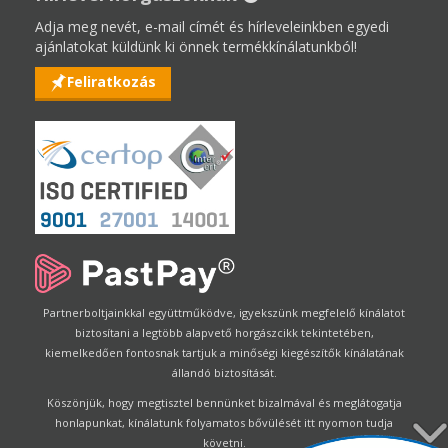
Adja meg nevét, e-mail címét és hírleveleinkben egyedi
ajánlatokat küldünk ki önnek termékkínálatunkból!
Feliratkozás
Partnerboltjainkkal együttműködve, igyekszünk megfelelő kínálatot
biztosítani a legtöbb alapvető horgászcikk tekintetében,
kiemelkedően fontosnak tartjuk a minőségi kiegészítők kínálatának
állandó biztosítását.
Köszönjük, hogy megtisztel bennünket bizalmával és meglátogatja
honlapunkat, kínálatunk folyamatos bővülését itt nyomon tudja
követni.