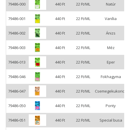
79486-000
440 Ft
22 Ft/ML
Natúr
79486-001
440 Ft
22 Ft/ML
Vanília
79486-002
440 Ft
22 Ft/ML
Ánizs
79486-003
440 Ft
22 Ft/ML
Méz
79486-013
440 Ft
22 Ft/ML
Eper
79486-046
440 Ft
22 Ft/ML
Fokhagyma
79486-047
440 Ft
22 Ft/ML
Csemegekukorica
79486-050
440 Ft
22 Ft/ML
Ponty
79486-051
440 Ft
22 Ft/ML
Special busa