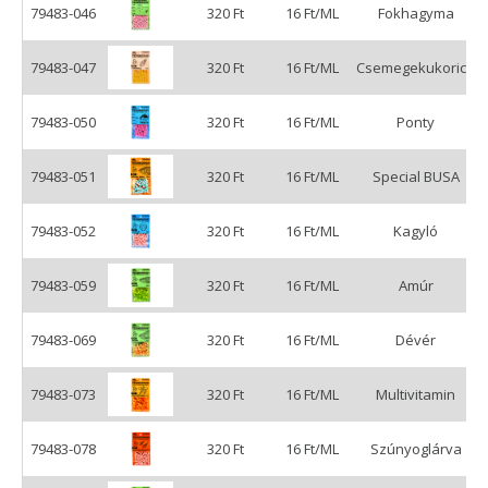
79483-046
320 Ft
16 Ft/ML
Fokhagyma
79483-047
320 Ft
16 Ft/ML
Csemegekukorica
79483-050
320 Ft
16 Ft/ML
Ponty
79483-051
320 Ft
16 Ft/ML
Special BUSA
79483-052
320 Ft
16 Ft/ML
Kagyló
79483-059
320 Ft
16 Ft/ML
Amúr
79483-069
320 Ft
16 Ft/ML
Dévér
79483-073
320 Ft
16 Ft/ML
Multivitamin
79483-078
320 Ft
16 Ft/ML
Szúnyoglárva