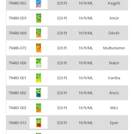
79480-052
320 Ft
16 Ft/ML
Kagyló
79480-059
320 Ft
16 Ft/ML
Amúr
79480-069
320 Ft
16 Ft/ML
Dévér
79480-073
320 Ft
16 Ft/ML
Multivitamin
79483-000
320 Ft
16 Ft/ML
Natúr
79483-001
320 Ft
16 Ft/ML
Vanília
79483-002
320 Ft
16 Ft/ML
Ánizs
79483-003
320 Ft
16 Ft/ML
Méz
79483-013
320 Ft
16 Ft/ML
Eper