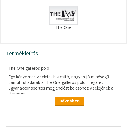
The One
Termékleírás
The One galléros póló
Egy kényelmes viseletet biztosító, nagyon jó minőségű
pamut ruhadarab a The One galléros póló. Elegáns,
ugyanakkor sportos megjenelést kölcsönöz viselőjének a
vízparton.
Bővebben
Az elérhető méretek: S, M, L, XL, XXL