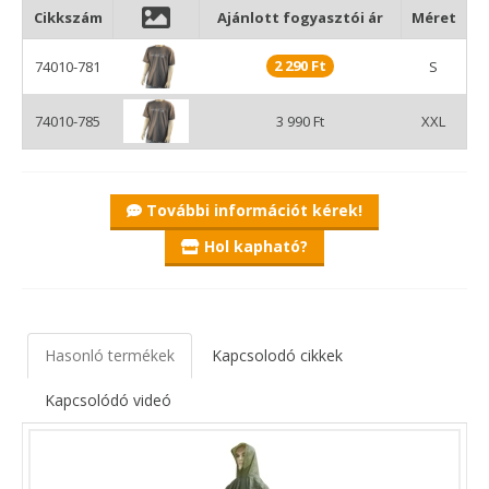
Cikkszám
Ajánlott fogyasztói ár
Méret
2 290 Ft
74010-781
S
74010-785
3 990 Ft
XXL
További információt kérek!
Hol kapható?
Hasonló termékek
Kapcsolodó cikkek
Kapcsolódó videó