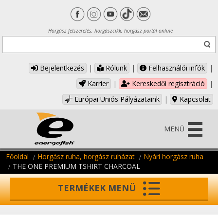
Horgász felszerelés, horgászcikk, horgász portál online
Bejelentkezés
|
Rólunk
|
Felhasználói infók
|
Karrier
|
Kereskedői regisztráció
|
Európai Uniós Pályázataink
|
Kapcsolat
MENÜ
Főoldal
Horgász ruha, horgász ruházat
Nyári horgász ruha
THE ONE PREMIUM TSHIRT CHARCOAL
TERMÉKEK MENÜ