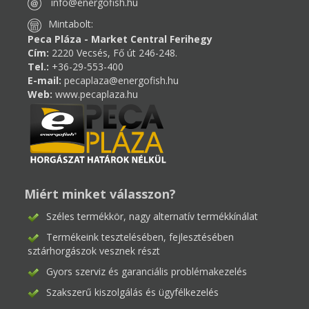
info@energofish.hu
Mintabolt:
Peca Pláza - Market Central Ferihegy
Cím:
2220 Vecsés, Fő út 246-248.
Tel.:
+36-29-553-400
E-mail:
pecaplaza@energofish.hu
Web:
www.pecaplaza.hu
Miért minket válasszon?
Széles termékkör, nagy alternatív termékkínálat
Termékeink tesztelésében, fejlesztésében
sztárhorgászok vesznek részt
Gyors szerviz és garanciális problémakezelés
Szakszerű kiszolgálás és ügyfélkezelés