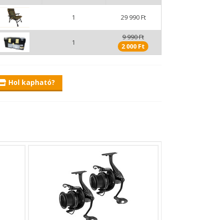
1
29 990 Ft
9 990 Ft
lkülözhetetlen, alapvető kellékeit, kiegészítőit
1
2 000 Ft
zabadító, ólom, ütköző, stb., mind elfér benne és a
ig ott a tágas doboz belső. Ide mindent
lülső kibillenthető tálca rész is található rajta,
Hol kapható?
lmazhatjuk, használhatjuk. Kiválóan alkalmas