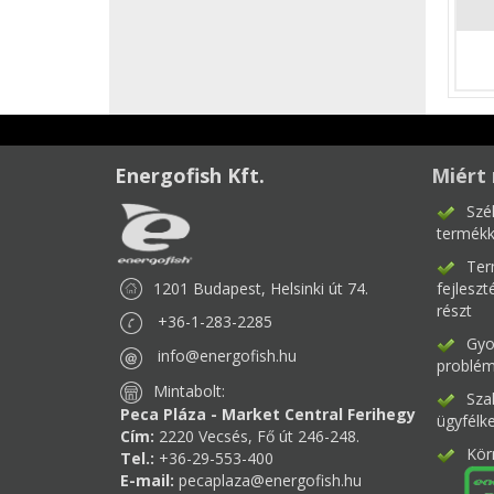
Energofish Kft.
Miért 
Szé
termékk
Ter
1201 Budapest, Helsinki út 74.
fejlesz
részt
+36-1-283-2285
Gyor
info@energofish.hu
problém
Mintabolt:
Sza
Peca Pláza - Market Central Ferihegy
ügyfélk
Cím:
2220 Vecsés, Fő út 246-248.
Kör
Tel.:
+36-29-553-400
E-mail:
pecaplaza@energofish.hu