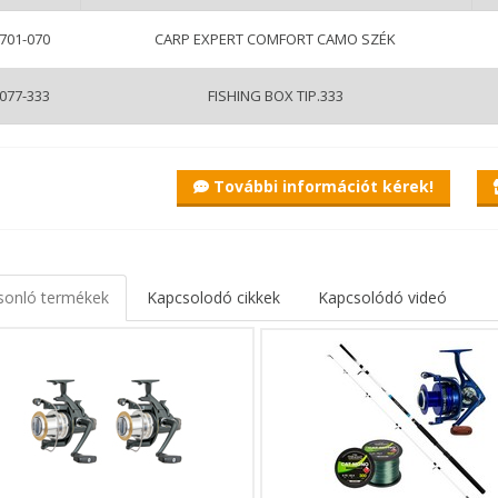
k elegük van a kicsi, kényelmetlen, kis teherbírású székekből!
701-070
CARP EXPERT COMFORT CAMO SZÉK
ng Box horgász doboz - Tip.333
és haladó horgászok univerzális szerelékes ládája. A napi horgászat né
077-333
FISHING BOX TIP.333
atjuk benne. A felnyitható tető rekeszei igazi apróság tárolók: horogs
an záródó, vízhatlan, átlátszó műanyag fedél révén jól áttekinthetők.
 belsejében először a kivehető tároló tálcával találkozunk, alatta ped
lhatunk, főleg a nagyobb, darabosabb kellékeket, és kiegészítőket. Egy e
További információt kérek!
mok, kosarak és egyéb felszerelés praktikus tárolását teszi lehetővé.
i: - Szélesség: 45 cm - Magasság: 24 cm - Mélység 23 cm
 univerzális szerelékes ládát a mindennapi élet számos területén alka
ámok, csavarok, és egyéb eszközök tárolására és szállítására.
sonló termékek
Kapcsolodó cikkek
Kapcsolódó videó