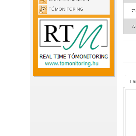
akikne
TÓMONITORING
73
Fishi
Kezdő 
75
tárolh
kiváló
A láda
bepako
ami ól
Mérete
Ezt az
szersz
Ha