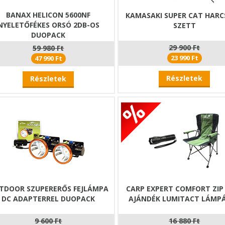
BANAX HELICON 5600NF
KAMASAKI SUPER CAT HAR
NYELETŐFÉKES ORSÓ 2DB-OS
SZETT
DUOPACK
29 900 Ft
59 980 Ft
23 990 Ft
47 990 Ft
Részletek
Részletek
TDOOR SZUPERERŐS FEJLÁMPA
CARP EXPERT COMFORT ZIP
DC ADAPTERREL DUOPACK
AJÁNDÉK LUMITACT LÁMP
9 600 Ft
16 880 Ft