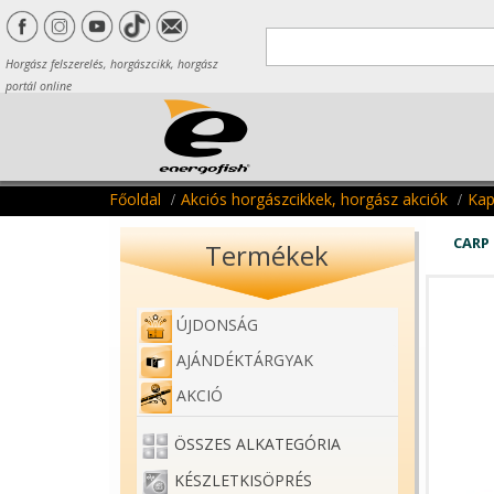
Horgász felszerelés, horgászcikk, horgász
portál online
Főoldal
Akciós horgászcikkek, horgász akciók
Kap
CARP
Termékek
ÚJDONSÁG
AJÁNDÉKTÁRGYAK
AKCIÓ
ÖSSZES ALKATEGÓRIA
KÉSZLETKISÖPRÉS