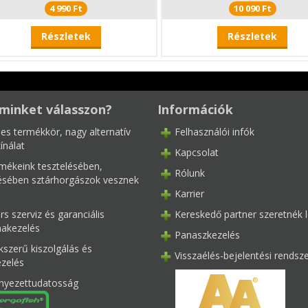
4 990 Ft
10 090 Ft
Részletek
Részletek
minket válasszon?
Információk
les termékkör, nagy alternatív
Felhasználói infók
ínálat
Kapcsolat
mékeink tesztelésében,
Rólunk
tésében sztárhorgászok vesznek
Karrier
s szerviz és garanciális
Kereskedő partner szeretnék l
akezelés
Panaszkezelés
kszerű kiszolgálás és
Visszaélés-bejelentési rendsz
ezelés
nyezettudatosság