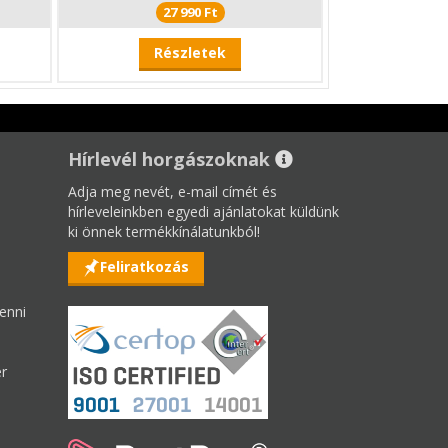
27 990 Ft
Részletek
Hírlevél horgászoknak
Adja meg nevét, e-mail címét és
hírleveleinkben egyedi ajánlatokat küldünk
ki önnek termékkínálatunkból!
Feliratkozás
enni
er