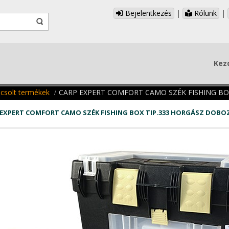
Bejelentkezés
|
Rólunk
|
Kez
csolt termékek
CARP EXPERT COMFORT CAMO SZÉK FISHING BO
 EXPERT COMFORT CAMO SZÉK FISHING BOX TIP.333 HORGÁSZ DOBO