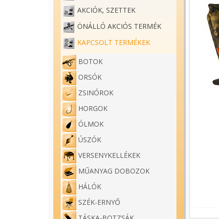
AKCIÓK, SZETTEK
ÖNÁLLÓ AKCIÓS TERMÉK
KAPCSOLT TERMÉKEK
BOTOK
ORSÓK
ZSINÓROK
HORGOK
ÓLMOK
ÚSZÓK
VERSENYKELLÉKEK
MŰANYAG DOBOZOK
HÁLÓK
SZÉK-ERNYŐ
TÁSKA-BOTZSÁK