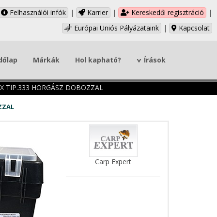
Felhasználói infók
|
Karrier
|
Kereskedői regisztráció
|
Európai Uniós Pályázataink
|
Kapcsolat
dőlap
Márkák
Hol kapható?
Írások
X TIP.333 HORGÁSZ DOBOZZAL
ZZAL
Carp Expert