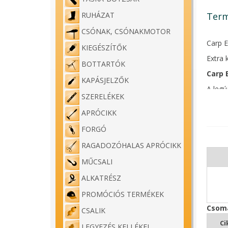
Term
RUHÁZAT
CSÓNAK, CSÓNAKMOTOR
Carp E
KIEGÉSZÍTŐK
Extra 
BOTTARTÓK
Carp 
KAPÁSJELZŐK
A legú
SZERELÉKEK
személ
Camo ki
APRÓCIKK
Az egy
FORGÓ
sérülé
darab.
RAGADOZÓHALAS APRÓCIKK
A szék
MŰCSALI
- Ülés
ALKATRÉSZ
- Hátt
- Ülőf
PROMÓCIÓS TERMÉKEK
- Maxi
Csoma
CSALIK
- Súly:
Ci
Összes
LEGYEZÉS KELLÉKEI