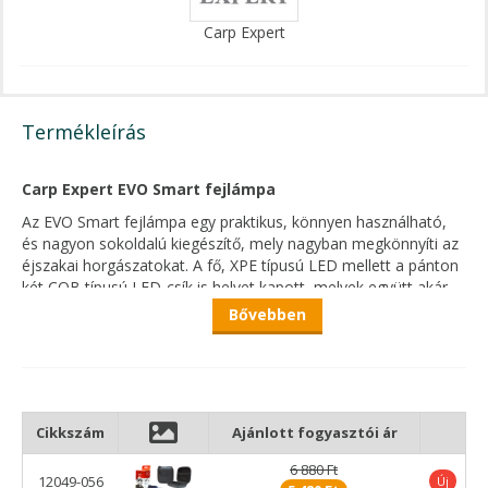
Carp Expert
Termékleírás
Carp Expert EVO Smart fejlámpa
Az EVO Smart fejlámpa egy praktikus, könnyen használható,
és nagyon sokoldalú kiegészítő, mely nagyban megkönnyíti az
éjszakai horgászatokat. A fő, XPE típusú LED mellett a pánton
két COB típusú LED-csík is helyet kapott, melyek együtt akár
270 fokban képesek bevilágítani környezetünket, maximálisan
Bővebben
550 lumen fényerővel - ennek köszönhetően tulajdonképpen
panorámavilágítást kapunk. Ezek a ledek többféle
kombinációban használhatóak, melyek között a
bekapcsológomb egymás utáni megnyomásával válthatunk.
A lámpa bekapcsolása nem csak fizikai gomb megnyomásával
Cikkszám
Ajánlott fogyasztói ár
történhet. A manuláis bekapcsológomb mellett egy másikat is
6 880 Ft
találunk, mely megnyomásával a LED-ek mellett aktiválódik a
12049-056
Új