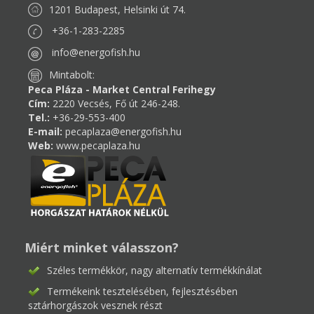
1201 Budapest, Helsinki út 74.
+36-1-283-2285
info@energofish.hu
Mintabolt:
Peca Pláza - Market Central Ferihegy
Cím:
2220 Vecsés, Fő út 246-248.
Tel.:
+36-29-553-400
E-mail:
pecaplaza@energofish.hu
Web:
www.pecaplaza.hu
Miért minket válasszon?
Széles termékkör, nagy alternatív termékkínálat
Termékeink tesztelésében, fejlesztésében
sztárhorgászok vesznek részt