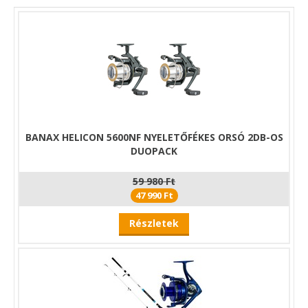
A hozzá tartozó
kemény tok
kiemelt védelmet nyújt a
fejlámpának: megóvja a sérülésektől, ütődésektől és a szállítás
közbeni külső behatásoktól. Így a lámpa mindig biztonságosan
tárolható és könnyen hordozható a felszerelésben.
BANAX HELICON 5600NF NYELETŐFÉKES ORSÓ 2DB-OS
DUOPACK
59 980 Ft
47 990 Ft
Részletek