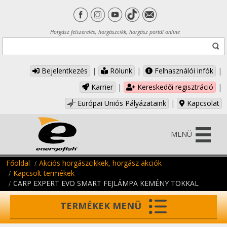
Horgász felszerelés, horgászcikk, horgász portál online
Bejelentkezés
|
Rólunk
|
Felhasználói infók
|
Karrier
|
Kereskedői regisztráció
|
Európai Uniós Pályázataink
|
Kapcsolat
MENÜ
Főoldal
Akciós horgászcikkek, horgász akciók
Kapcsolt termékek
CARP EXPERT EVO SMART FEJLÁMPA KEMÉNY TOKKAL
TERMÉKEK MENÜ