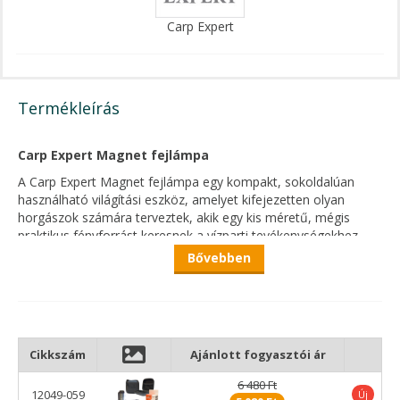
Carp Expert
Termékleírás
Carp Expert Magnet fejlámpa
A Carp Expert Magnet fejlámpa egy kompakt, sokoldalúan
használható világítási eszköz, amelyet kifejezetten olyan
horgászok számára terveztek, akik egy kis méretű, mégis
praktikus fényforrást keresnek a vízparti tevékenységekhez.
Minimalista kialakítása és könnyű súlya miatt könnyen
Bővebben
hordozható, ugyanakkor többféle világítási lehetőséget kínál a
különböző helyzetekhez.
A lámpa XPE LED fényforrással működik, amely akár 150
lumen maximális fényerőt biztosít. A modell 8 különböző
fénymóddal rendelkezik, így a felhasználó könnyedén válthat a
Cikkszám
Ajánlott fogyasztói ár
különböző világítási beállítások között. A bekapcsológomb
6 480 Ft
rövid megnyomásával a fehér fénymódok között lehet
12049-059
Új