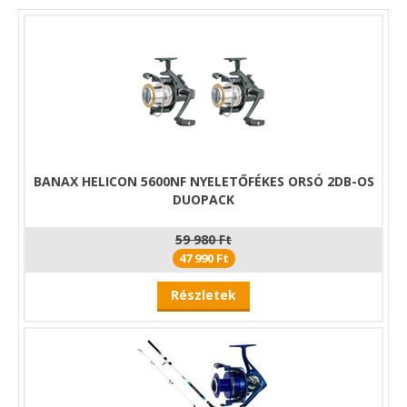
kompakt méret gondoskodik arról, hogy a lámpa szinte
észrevétlenül hordható legyen, miközben mindig kéznél van,
amikor szükség van rá.
A Carp Expert Magnet fejlámpa ideális választás azoknak a
horgászoknak, akik egy kis méretű, praktikus és többféle
fénybeállítással rendelkező lámpát keresnek a vízparti
szereléshez, éjszakai mozgáshoz vagy általános szabadtéri
használathoz.
Főbb jellemzők:
BANAX HELICON 5600NF NYELETŐFÉKES ORSÓ 2DB-OS
XPE LED
DUOPACK
Maximális fényerő: 150 lumen
8 különböző fénymód, 4 különböző szín
59 980 Ft
Anyaga: alumínium ötvözet
47 990 Ft
Akkumulátor: 500 mAh névleges kapacitás
Töltés: USB-C porton keresztül (a töltőkábel tartozék)
Részletek
Extra: mágneses tollcsipesz
Méret 22 x 22 x 80 mm
Tömeg: 49 g
A hozzá tartozó
kemény tok
kiemelt védelmet nyújt a
fejlámpának: megóvja a sérülésektől, ütődésektől és a szállítás