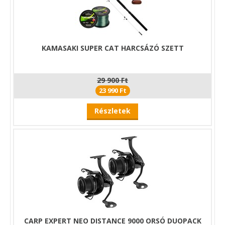
közbeni külső behatásoktól. Így a lámpa mindig biztonságosan
tárolható és könnyen hordozható a felszerelésben.
KAMASAKI SUPER CAT HARCSÁZÓ SZETT
29 900 Ft
23 990 Ft
Részletek
CARP EXPERT NEO DISTANCE 9000 ORSÓ DUOPACK