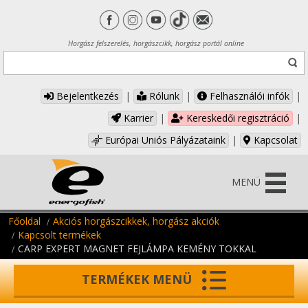
Horgász felszerelés, horgászcikk, horgász portál online
Bejelentkezés
|
Rólunk
|
Felhasználói infók
|
Karrier
|
Kereskedői regisztráció
|
Európai Uniós Pályázataink
|
Kapcsolat
MENÜ
Főoldal
Akciós horgászcikkek, horgász akciók
Kapcsolt termékek
CARP EXPERT MAGNET FEJLÁMPA KEMÉNY TOKKAL
TERMÉKEK MENÜ