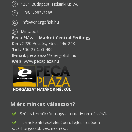
1201 Budapest, Helsinki út 74.
+36-1-283-2285
info@energofish.hu
Mintabolt:
Peca Pláza - Market Central Ferihegy
Cím:
2220 Vecsés, Fő út 246-248.
Tel.:
+36-29-553-400
E-mail:
pecaplaza@energofish.hu
Web:
www.pecaplaza.hu
Miért minket válasszon?
Széles termékkör, nagy alternatív termékkínálat
Termékeink tesztelésében, fejlesztésében
sztárhorgászok vesznek részt