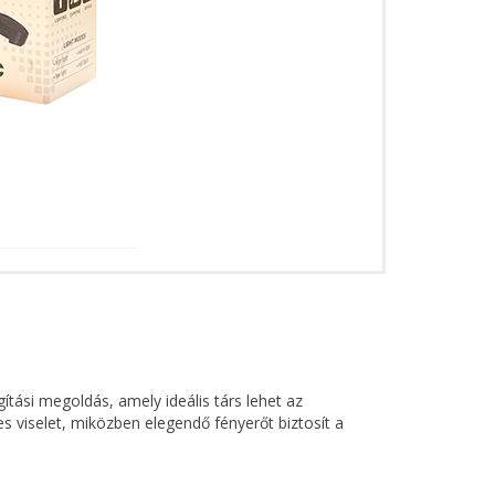
tási megoldás, amely ideális társ lehet az
 viselet, miközben elegendő fényerőt biztosít a
ilágítást kínál. A COB LED szélesebb, egyenletes