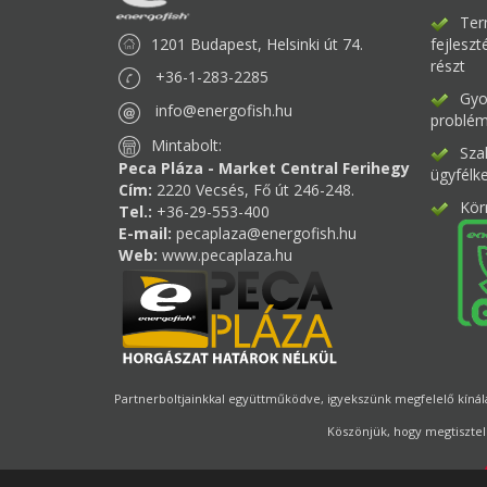
Ter
1201 Budapest, Helsinki út 74.
fejlesz
részt
+36-1-283-2285
Gyor
info@energofish.hu
problém
Mintabolt:
Sza
Peca Pláza - Market Central Ferihegy
ügyfélk
Cím:
2220 Vecsés, Fő út 246-248.
Kör
Tel.:
+36-29-553-400
E-mail:
pecaplaza@energofish.hu
Web:
www.pecaplaza.hu
Partnerboltjainkkal együttműködve, igyekszünk megfelelő kínálat
Köszönjük, hogy megtisztel