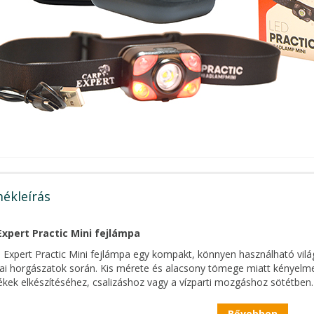
ékleírás
Expert Practic Mini fejlámpa
 Expert Practic Mini fejlámpa egy kompakt, könnyen használható világí
ai horgászatok során. Kis mérete és alacsony tömege miatt kényelmes
ékek elkészítéséhez, csalizáshoz vagy a vízparti mozgáshoz sötétben.
a COB és XPG LED technológiát kombinál, így két különböző jellegű v
Bővebben