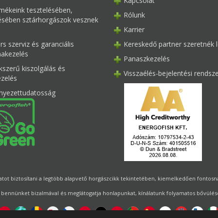
Kapcsolat
mékeink tesztelésében,
Rólunk
tésében sztárhorgászok vesznek
Karrier
s szerviz és garanciális
Kereskedő partner szeretnék l
akezelés
Panaszkezelés
kszerű kiszolgálás és
Visszaélés-bejelentési rendsz
ezelés
nyezettudatosság
ot biztosítani a legtöbb alapvető horgászcikk tekintetében, kiemelkedően fontosnak 
 bennünket bizalmával és meglátogatja honlapunkat, kínálatunk folyamatos bővülésé