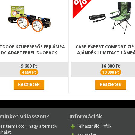
TDOOR SZUPERERŐS FEJLÁMPA
CARP EXPERT COMFORT ZIP
DC ADAPTERREL DUOPACK
AJÁNDÉK LUMITACT LÁMP
9 600 Ft
16 880 Ft
4 990 Ft
10 090 Ft
Részletek
Részletek
minket válasszon?
Információk
les termékkör, nagy alternatív
Felhasználói infók
ínálat