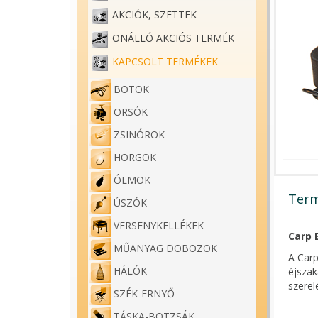
AKCIÓK, SZETTEK
ÖNÁLLÓ AKCIÓS TERMÉK
KAPCSOLT TERMÉKEK
BOTOK
ORSÓK
ZSINÓROK
HORGOK
ÓLMOK
Term
ÚSZÓK
VERSENYKELLÉKEK
Carp 
MŰANYAG DOBOZOK
A Carp
HÁLÓK
éjszak
szerel
SZÉK-ERNYŐ
A lámp
TÁSKA-BOTZSÁK