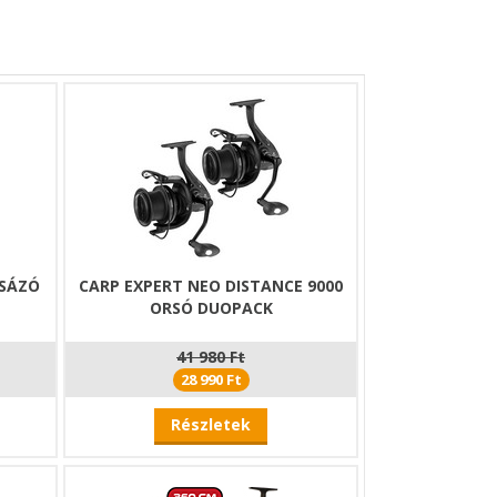
 a sérülésektől, ütődésektől és a szállítás
 könnyen hordozható a felszerelésben.
CSÁZÓ
CARP EXPERT NEO DISTANCE 9000
ORSÓ DUOPACK
41 980 Ft
28 990 Ft
Részletek