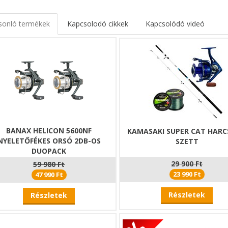
ltés: USB-C porton keresztül (a töltőkábel tartozék)
rete: 50 x 35 x 40 mm
meg: 51 g
sonló termékek
Kapcsolodó cikkek
Kapcsolódó videó
zá tartozó
kemény tok
kiemelt védelmet nyújt a fejlámpának: megóvja
i külső behatásoktól. Így a lámpa mindig biztonságosan tárolható és
BANAX HELICON 5600NF
KAMASAKI SUPER CAT HAR
NYELETŐFÉKES ORSÓ 2DB-OS
SZETT
DUOPACK
29 900 Ft
59 980 Ft
23 990 Ft
47 990 Ft
Részletek
Részletek