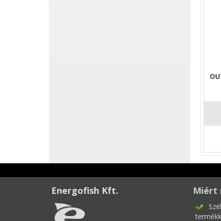
OU
Energofish Kft.
Miért 
Szé
termékk