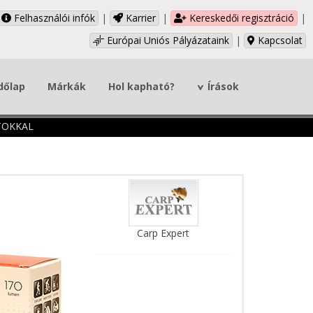
Felhasználói infók
|
Karrier
|
Kereskedői regisztráció
|
Európai Uniós Pályázataink
|
Kapcsolat
dőlap
Márkák
Hol kapható?
Írások
TOKKAL
Carp Expert