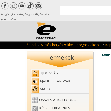
Horgász felszerelés, horgászcikk, horgász
portál online
Főoldal
Akciós horgászcikkek, horgász akciók
Kap
CARP 
Termékek
ÚJDONSÁG
AJÁNDÉKTÁRGYAK
AKCIÓ
ÖSSZES ALKATEGÓRIA
KÉSZLETKISÖPRÉS