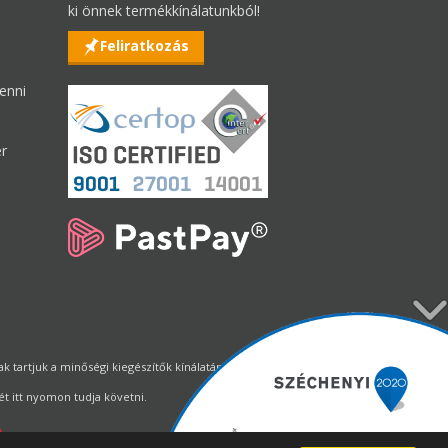
ki önnek termékkínálatunkból!
Feliratkozás
enni
er
tartjuk a minőségi kiegészítők kínálatának állandó biztosítását.
t itt nyomon tudja követni.