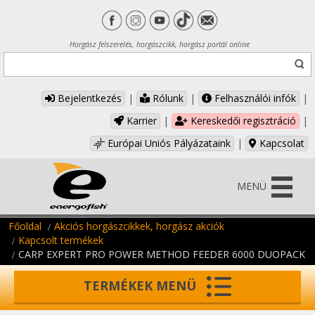
Horgász felszerelés, horgászcikk, horgász portál online
Bejelentkezés
|
Rólunk
|
Felhasználói infók
|
Karrier
|
Kereskedői regisztráció
|
Európai Uniós Pályázataink
|
Kapcsolat
MENÜ
Főoldal
Akciós horgászcikkek, horgász akciók
Kapcsolt termékek
CARP EXPERT PRO POWER METHOD FEEDER 6000 DUOPACK
TERMÉKEK MENÜ