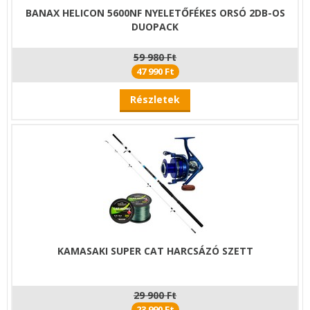
BANAX HELICON 5600NF NYELETŐFÉKES ORSÓ 2DB-OS
DUOPACK
59 980 Ft
47 990 Ft
Részletek
KAMASAKI SUPER CAT HARCSÁZÓ SZETT
29 900 Ft
23 990 Ft