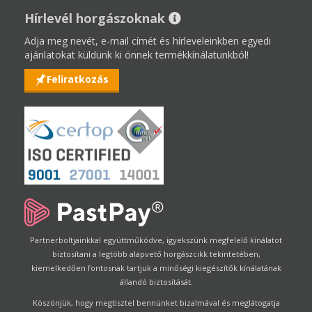
Hírlevél horgászoknak
Adja meg nevét, e-mail címét és hírleveleinkben egyedi
ajánlatokat küldünk ki önnek termékkínálatunkból!
Feliratkozás
Partnerboltjainkkal együttműködve, igyekszünk megfelelő kínálatot
biztosítani a legtöbb alapvető horgászcikk tekintetében,
kiemelkedően fontosnak tartjuk a minőségi kiegészítők kínálatának
állandó biztosítását.
Köszönjük, hogy megtisztel bennünket bizalmával és meglátogatja