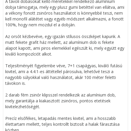
A távoli dobásokat kellő méretekkel rendelkező alumínium
dobja támogatja, mely egy plusz gumi betéttel van ellátva, ami
a vékony fonott zsinóros használatot is könnyebbé teszi, nem
kell monofil alátétet vagy egyéb módszert alkalmazni, a fonott
100%, hogy nem mozdul el a dobján.
Az orsót kézbevéve, egy igazán stílusos összképet kapunk. A
matt fekete grafit ház mellett, az alumínium dob is fekete
alapot kapott, ami piros elemekkel egészült ki, mely együtt egy
kiváló kompozíciót alkot.
Teljesítményét figyelembe véve, 7+1 csapágyas, kiváló futású
kivitel, ami a 4.4:1-es áttétellel párosulva, lehetővé teszi a
nagyobb súlyokkal való használatot, akár 100 méter feletti
távokon is.
2 darab fém zsinór klipsszel rendelkezik az alumínium dob,
mely garantálja a kiakasztott zsinóros, pontos etetések
kivitelezhetőségét.
Precíz elsőfékes, letapadás mentes kivitel, ami a hosszabb
élettartam mellett, teljes kontrollt biztosít a halak fárasztása
közben.