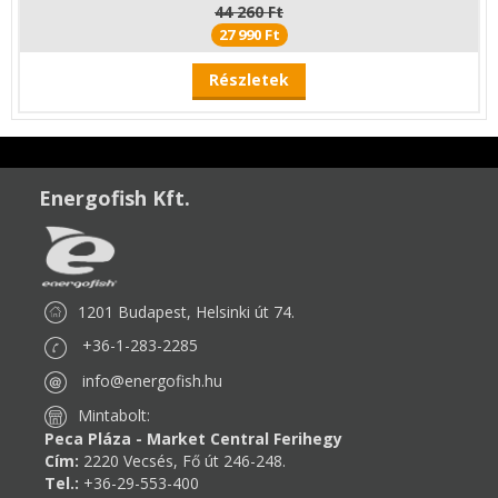
44 260 Ft
27 990 Ft
Részletek
Energofish Kft.
1201 Budapest, Helsinki út 74.
+36-1-283-2285
info@energofish.hu
Mintabolt:
Peca Pláza - Market Central Ferihegy
Cím:
2220 Vecsés, Fő út 246-248.
Tel.:
+36-29-553-400