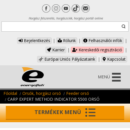
Horgász felszerelés, horgászcikk, horgász portál online
Bejelentkezés
|
Rólunk
|
Felhasználói infók
|
Karrier
|
Kereskedői regisztráció
|
Európai Uniós Pályázataink
|
Kapcsolat
MENÜ
Főoldal
Orsók, horgász orsó
Feeder orsó
CARP EXPERT METHOD INDICATOR 5500 ORSÓ
TERMÉKEK MENÜ