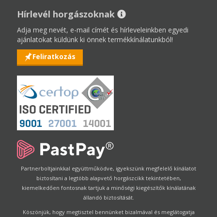
Hírlevél horgászoknak
Adja meg nevét, e-mail címét és hírleveleinkben egyedi
ajánlatokat küldünk ki önnek termékkínálatunkból!
Feliratkozás
Partnerboltjainkkal együttműködve, igyekszünk megfelelő kínálatot
biztosítani a legtöbb alapvető horgászcikk tekintetében,
kiemelkedően fontosnak tartjuk a minőségi kiegészítők kínálatának
állandó biztosítását.
Köszönjük, hogy megtisztel bennünket bizalmával és meglátogatja