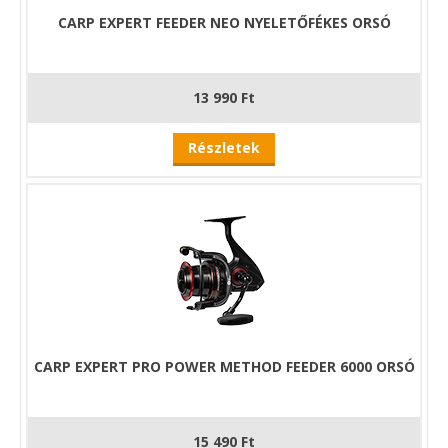
mert az a zsinór szakadásához és
CARP EXPERT FEEDER NEO NYELETŐFÉKES ORSÓ
halvesztéshez vezethet. Erre az orsóra kiváló
minőségű, letapadás mentes első fék került,
melyet már a horgászat megkezdése előtt
érdemes beállítani a használt zsinór, előke és a
13 990 Ft
bot keménységének függvényében.
Részletek
CARP EXPERT PRO POWER METHOD FEEDER 6000 ORSÓ
15 490 Ft