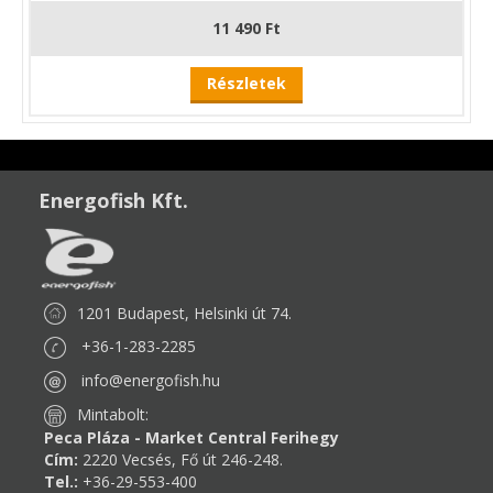
11 490 Ft
Részletek
Energofish Kft.
1201 Budapest, Helsinki út 74.
+36-1-283-2285
info@energofish.hu
Mintabolt:
Peca Pláza - Market Central Ferihegy
Cím:
2220 Vecsés, Fő út 246-248.
Tel.:
+36-29-553-400