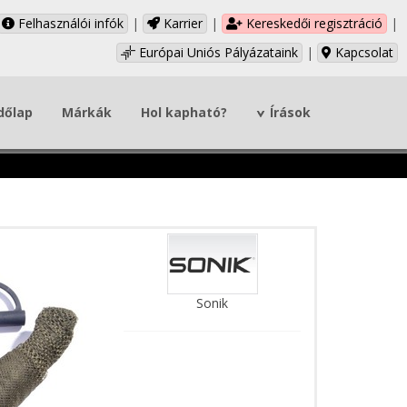
Felhasználói infók
|
Karrier
|
Kereskedői regisztráció
|
Európai Uniós Pályázataink
|
Kapcsolat
dőlap
Márkák
Hol kapható?
Írások
Sonik