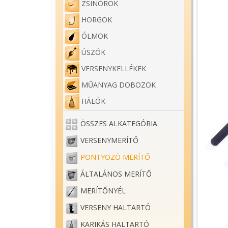
ZSINÓROK
HORGOK
ÓLMOK
ÚSZÓK
VERSENYKELLÉKEK
MŰANYAG DOBOZOK
HÁLÓK
ÖSSZES ALKATEGÓRIA
VERSENYMERÍTŐ
PONTYOZÓ MERÍTŐ
ÁLTALÁNOS MERÍTŐ
MERÍTŐNYÉL
VERSENY HALTARTÓ
KARIKÁS HALTARTÓ