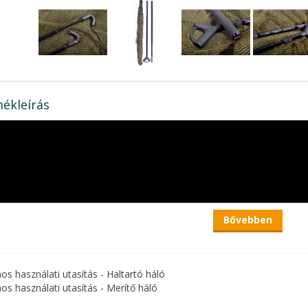
ékleírás
Bővebben
nos használati utasítás - Haltartó háló
nos használati utasítás - Merítő háló