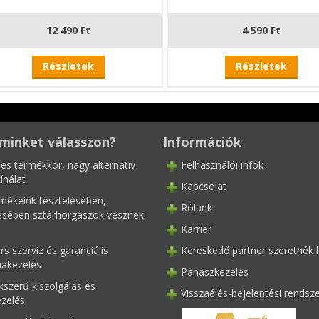
12 490 Ft
4 590 Ft
Részletek
Részletek
minket válasszon?
Információk
les termékkör, nagy alternatív
Felhasználói infók
ínálat
Kapcsolat
mékeink tesztelésében,
Rólunk
tésében sztárhorgászok vesznek
Karrier
s szerviz és garanciális
Kereskedő partner szeretnék l
akezelés
Panaszkezelés
kszerű kiszolgálás és
Visszaélés-bejelentési rendsz
ezelés