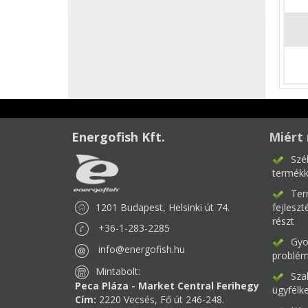
Energofish Kft.
Miért 
Szé
termékk
Ter
1201 Budapest, Helsinki út 74.
fejlesz
részt
+36-1-283-2285
Gyor
info@energofish.hu
problém
Mintabolt:
Sza
Peca Pláza - Market Central Ferihegy
ügyfélk
Cím:
2220 Vecsés, Fő út 246-248.