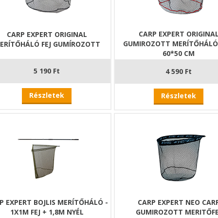
adon futó oldalsó hálórészek
m mélységű szuperlágy hálószövet
rősített varrások
CARP EXPERT ORIGINA
CARP EXPERT ORIGINAL
ált és lézerrel maratott vég
GUMIROZOTT MERÍTŐHÁLÓ F
ERÍTŐHÁLÓ FEJ GUMÍROZOTT
60*50 CM
5 190 Ft
4 590 Ft
Részletek
Részletek
P EXPERT BOJLIS MERÍTŐHÁLÓ -
CARP EXPERT NEO CAR
1X1M FEJ + 1,8M NYÉL
GUMIROZOTT MERITŐFE