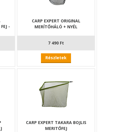
L
CARP EXPERT ORIGINAL
EJ -
MERÍTŐHÁLÓ + NYÉL
7 490 Ft
Részletek
P
CARP EXPERT TAKARA BOJLIS
J
MERITŐFEJ