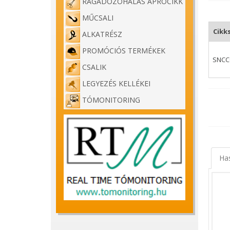
RAGADOZÓHALAS APRÓCIKK
MŰCSALI
Cikk
ALKATRÉSZ
PROMÓCIÓS TERMÉKEK
SNCC
CSALIK
LEGYEZÉS KELLÉKEI
TÓMONITORING
Sonik 
A Soni
váltak
Ha
szállít
Specif
- T30-
- 3 ré
- Mere
- Kem