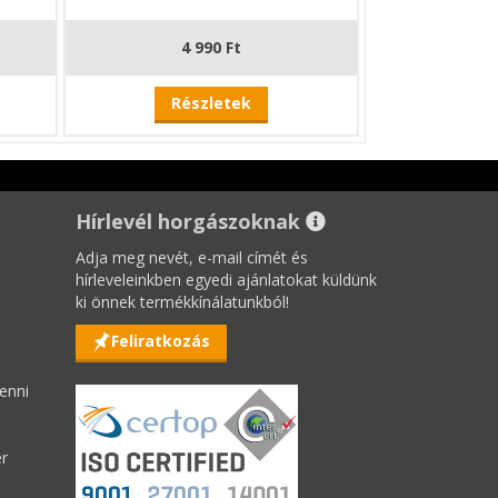
4 990 Ft
Részletek
Hírlevél horgászoknak
Adja meg nevét, e-mail címét és
hírleveleinkben egyedi ajánlatokat küldünk
ki önnek termékkínálatunkból!
Feliratkozás
enni
er