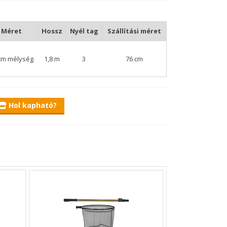
Méret
Hossz
Nyél tag
Szállítási méret
cm mélység
1,8 m
3
76 cm
Hol kapható?
kialakítású XTractor Recon botokhoz is elérhetővé
 funkcionalitását garantálják, a maximális