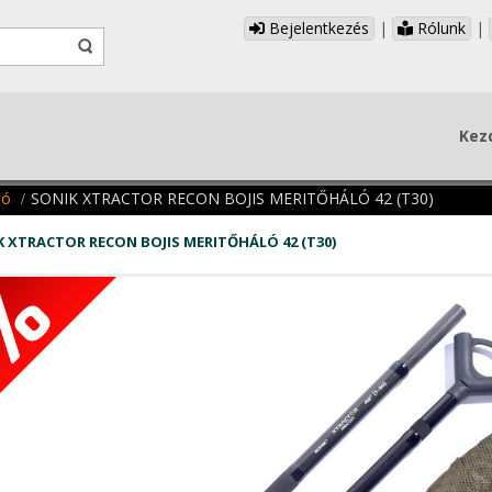
Bejelentkezés
|
Rólunk
|
Kez
ló
SONIK XTRACTOR RECON BOJIS MERITŐHÁLÓ 42 (T30)
 XTRACTOR RECON BOJIS MERITŐHÁLÓ 42 (T30)