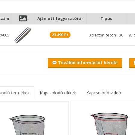
szám
Ajánlott fogyasztói ár
Típus
23 490 Ft
0-005
Xtractor Recon T30
95 
További információt kérek!
XTractor Recon bojlis merítőháló 42"
k egyik legnépszerűbb botsorozatához, a közkedvelt fél-teleszkópos 
 a prémium minőségű merítőhálók, amelyek az XTractor széria kedvező
sonló termékek
Kapcsolodó cikkek
Kapcsolódó videó
ási komfort mellett.
ikációk:
as modell: 30 inch, 76 cm szállítási hossz
szes, 1,8 méteres nyél
v karbon-kompozit nyél és háló keret
ény üvegszálas tartóelemek