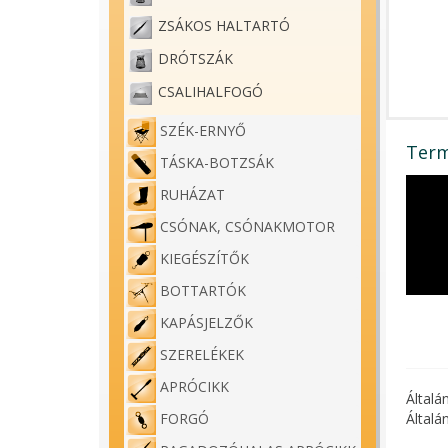
ZSÁKOS HALTARTÓ
DRÓTSZÁK
CSALIHALFOGÓ
SZÉK-ERNYŐ
Term
TÁSKA-BOTZSÁK
RUHÁZAT
CSÓNAK, CSÓNAKMOTOR
KIEGÉSZÍTŐK
BOTTARTÓK
KAPÁSJELZŐK
SZERELÉKEK
APRÓCIKK
Általá
Általá
FORGÓ