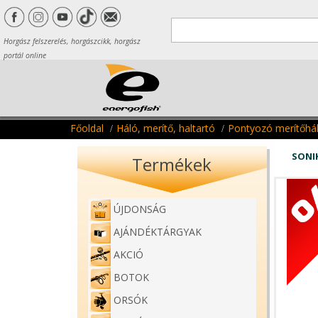
Horgász felszerelés, horgászcikk, horgász
portál online
Főoldal
Háló, merítő, haltartó
Pontyozó merítőhá
SONIK
Termékek
ÚJDONSÁG
AJÁNDÉKTÁRGYAK
AKCIÓ
BOTOK
ORSÓK