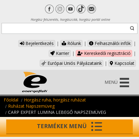
Horgász felszerelés, horgászcikk, horgász portál online
Bejelentkezés
|
Rólunk
|
Felhasználói infók
|
Karrier
|
Kereskedői regisztráció
|
Európai Uniós Pályázataink
|
Kapcsolat
MENÜ
Főoldal
Horgász ruha, horgász ruházat
Ruházat Napszemüveg
CARP EXPERT LUMINA LEBEGŐ NAPSZEMÜVEG
TERMÉKEK MENÜ