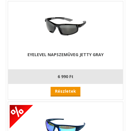
A Carp Expert Lumina ideális választás mindazok számára, akik
nemcsak védeni szeretnék szemüket, hanem aktívan javítanák
is a horgászat hatékonyságát – kompromisszumok nélkül.
Főbb jellemzők:
lebegő kialakítás
polarizált lencsék
könnyű, mégis strapabíró keret
sportos, modern dizájn
EYELEVEL NAPSZEMÜVEG JETTY GRAY
6 990 Ft
Részletek