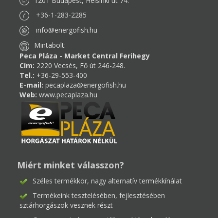
1201 Budapest, Helsinki út 74.
+36-1-283-2285
info@energofish.hu
Mintabolt:
Peca Pláza - Market Central Ferihegy
Cím:
2220 Vecsés, Fő út 246-248.
Tel.:
+36-29-553-400
E-mail:
pecaplaza@energofish.hu
Web:
www.pecaplaza.hu
Miért minket válasszon?
Széles termékkör, nagy alternatív termékkínálat
Termékeink tesztelésében, fejlesztésében
sztárhorgászok vesznek részt