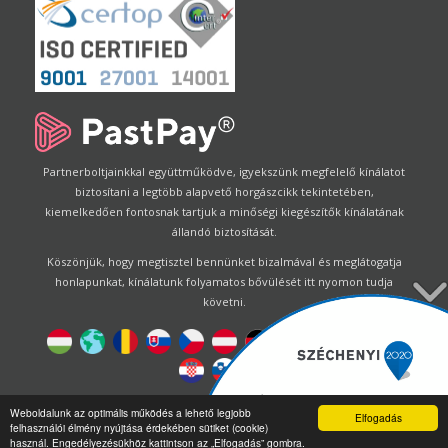
Partnerboltjainkkal együttműködve, igyekszünk megfelelő kínálatot
biztosítani a legtöbb alapvető horgászcikk tekintetében,
kiemelkedően fontosnak tartjuk a minőségi kiegészítők kínálatának
állandó biztosítását.
Köszönjük, hogy megtisztel bennünket bizalmával és meglátogatja
honlapunkat, kínálatunk folyamatos bővülését itt nyomon tudja
követni.
Designed by
Energofish Kft
Weboldalunk az optimális működés a lehető legjobb
Elfogadás
felhasználói élmény nyújtása érdekében sütiket (cookie)
Oldalmotor:
CWB
by
Gloobus Software Developement
|
használ. Engedélyezésükhöz kattintson az „Elfogadás” gombra.