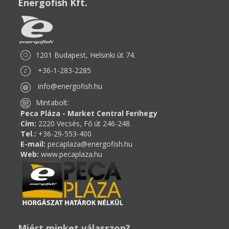
Energofish Kft.
1201 Budapest, Helsinki út 74.
+36-1-283-2285
info@energofish.hu
Mintabolt:
Peca Pláza - Market Central Ferihegy
Cím:
2220 Vecsés, Fő út 246-248.
Tel.:
+36-29-553-400
E-mail:
pecaplaza@energofish.hu
Web:
www.pecaplaza.hu
Miért minket válasszon?