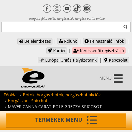
Horgász felszerelés, horgászcikk, horgász portál online
Bejelentkezés
|
Rólunk
|
Felhasználói infók
|
Karrier
|
Kereskedői regisztráció
|
Európai Uniós Pályázataink
|
Kapcsolat
MENÜ
Főoldal
Botok, horgászbotok, horgászbot akciók
Horgászbot Spiccbot
MAVER CANNA CARAT POLE GREZZA SPICCBOT
TERMÉKEK MENÜ