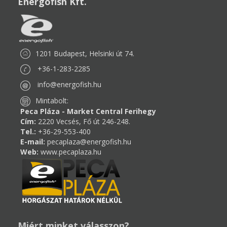
Energofish Kft.
1201 Budapest, Helsinki út 74.
+36-1-283-2285
info@energofish.hu
Mintabolt:
Peca Pláza - Market Central Ferihegy
Cím:
2220 Vecsés, Fő út 246-248.
Tel.:
+36-29-553-400
E-mail:
pecaplaza@energofish.hu
Web:
www.pecaplaza.hu
Miért minket válasszon?