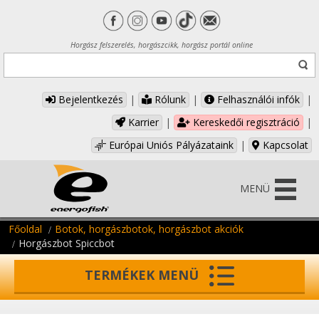
Horgász felszerelés, horgászcikk, horgász portál online
Bejelentkezés
|
Rólunk
|
Felhasználói infók
|
Karrier
|
Kereskedői regisztráció
|
Európai Uniós Pályázataink
|
Kapcsolat
MENÜ
Főoldal
Botok, horgászbotok, horgászbot akciók
Horgászbot Spiccbot
TERMÉKEK MENÜ