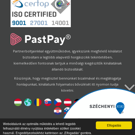
Partnerboltjainkkal együttműködve, igyekszünk megfelelő kínálatot
biztosítani a legtöbb alapvető horgászcikk tekintetében,
kiemelkedően fontosnak tartjuk a minőségi kiegészítők kínálatának
állandó biztosítását.
Köszönjük, hogy megtisztel bennünket bizalmával és meglátogatja
honlapunkat, kínálatunk folyamatos bővülését itt nyomon tudja
követni.
Designed by
Energofish Kft
Weboldalunk az optimális működés a lehető legjobb
Elfogadás
felhasználói élmény nyújtása érdekében sütiket (cookie)
Oldalmotor:
CWB
by
Gloobus Software Developement
|
használ. Engedélyezésükhöz kattintson az „Elfogadás” gombra.