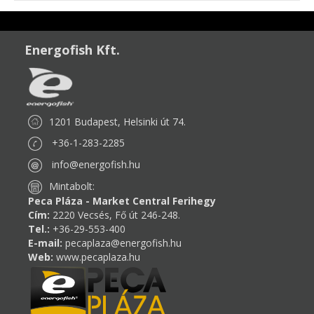
Energofish Kft.
1201 Budapest, Helsinki út 74.
+36-1-283-2285
info@energofish.hu
Mintabolt:
Peca Pláza - Market Central Ferihegy
Cím:
2220 Vecsés, Fő út 246-248.
Tel.:
+36-29-553-400
E-mail:
pecaplaza@energofish.hu
Web:
www.pecaplaza.hu