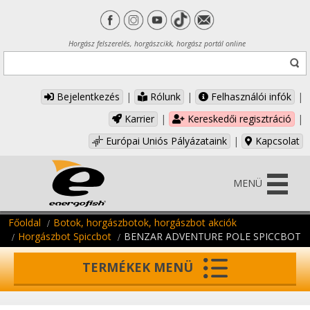
Horgász felszerelés, horgászcikk, horgász portál online
Bejelentkezés
|
Rólunk
|
Felhasználói infók
|
Karrier
|
Kereskedői regisztráció
|
Európai Uniós Pályázataink
|
Kapcsolat
MENÜ
Főoldal
Botok, horgászbotok, horgászbot akciók
Horgászbot Spiccbot
BENZAR ADVENTURE POLE SPICCBOT
TERMÉKEK MENÜ