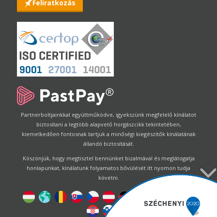
Feliratkozás
Partnerboltjainkkal együttműködve, igyekszünk megfelelő kínálatot
biztosítani a legtöbb alapvető horgászcikk tekintetében,
kiemelkedően fontosnak tartjuk a minőségi kiegészítők kínálatának
állandó biztosítását.
Köszönjük, hogy megtisztel bennünket bizalmával és meglátogatja
honlapunkat, kínálatunk folyamatos bővülését itt nyomon tudja
követni.