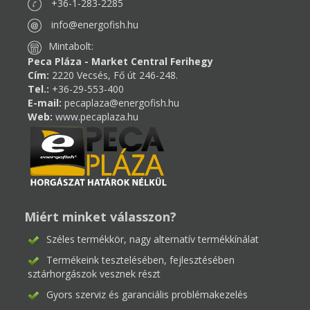
+36-1-283-2285
info@energofish.hu
Mintabolt:
Peca Pláza - Market Central Ferihegy
Cím:
2220 Vecsés, Fő út 246-248.
Tel.:
+36-29-553-400
E-mail:
pecaplaza@energofish.hu
Web:
www.pecaplaza.hu
Miért minket válasszon?
Széles termékkör, nagy alternatív termékkínálat
Termékeink tesztelésében, fejlesztésében
sztárhorgászok vesznek részt
Gyors szerviz és garanciális problémakezelés