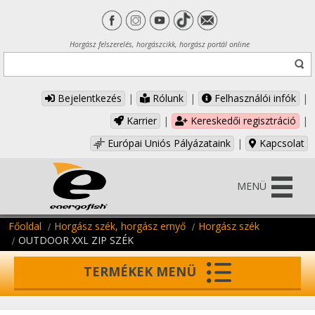
Horgász felszerelés, horgászcikk, horgász portál online
Bejelentkezés
|
Rólunk
|
Felhasználói infók
|
Karrier
|
Kereskedői regisztráció
|
Európai Uniós Pályázataink
|
Kapcsolat
MENÜ
Főoldal
Horgász szék, horgász ernyő
Horgász szék
OUTDOOR XXL ZIP SZÉK
TERMÉKEK MENÜ