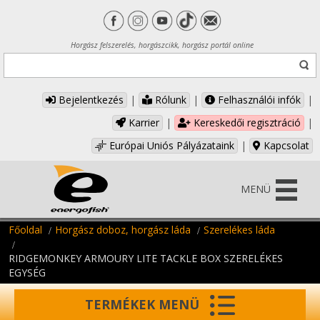
Horgász felszerelés, horgászcikk, horgász portál online
Bejelentkezés
|
Rólunk
|
Felhasználói infók
|
Karrier
|
Kereskedői regisztráció
|
Európai Uniós Pályázataink
|
Kapcsolat
MENÜ
Főoldal
Horgász doboz, horgász láda
Szerelékes láda
RIDGEMONKEY ARMOURY LITE TACKLE BOX SZERELÉKES
EGYSÉG
TERMÉKEK MENÜ