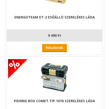
- 57 tárolórekesz
- Vonalzó jelölések a fedél tetején
- Védett, bejegyzett formatervezési minta
ENERGOTEAM ET-2 ESŐÁLLÓ SZERELÉKES LÁDA
9 490 Ft
Részletek
FISHING BOX COMET TIP.1076 SZERELÉKES LÁDA