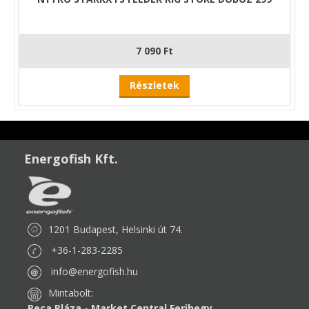
7 090 Ft
Részletek
Energofish Kft.
1201 Budapest, Helsinki út 74.
+36-1-283-2285
info@energofish.hu
Mintabolt:
Peca Pláza - Market Central Ferihegy