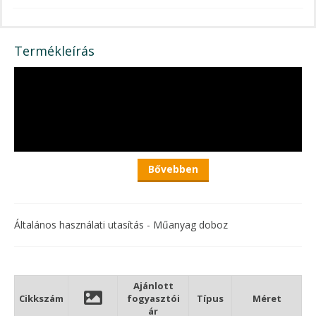
Termékleírás
Bővebben
Általános használati utasítás - Műanyag doboz
RidgeMonkey Armoury Lite Tackle Box szerelékes egység
Tartsa az összes felszerelését egy helyen anélkül, hogy túl sok
Ajánlott
helyet foglalna, köszönhetően az Armory Lite Tackle Boxnak.
Cikkszám
fogyasztói
Típus
Méret
ár