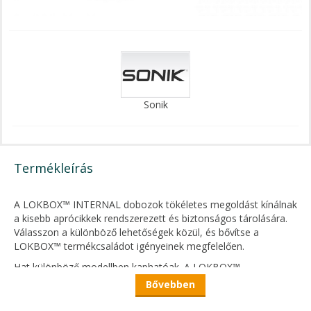
Sonik
Termékleírás
A LOKBOX™ INTERNAL dobozok tökéletes megoldást kínálnak
a kisebb aprócikkek rendszerezett és biztonságos tárolására.
Válasszon a különböző lehetőségek közül, és bővítse a
LOKBOX™ termékcsaládot igényeinek megfelelően.
Hat különböző modellben kaphatóak. A LOKBOX™
termékcsaláddal kompatibilis, több részből álló belső dobozok
Bővebben
Gunsmoke fedelek lehetővé teszik a tartalom megtekintését.