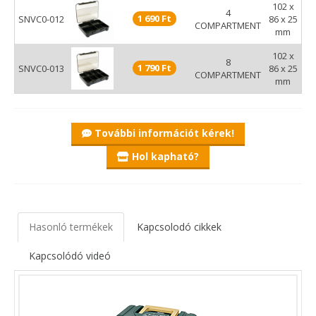
102 x
4
1 690 Ft
SNVC0-012
86 x 25
COMPARTMENT
mm
102 x
8
1 790 Ft
SNVC0-013
86 x 25
COMPARTMENT
mm
További információt kérek!
Hol kapható?
Hasonló termékek
Kapcsolodó cikkek
Kapcsolódó videó