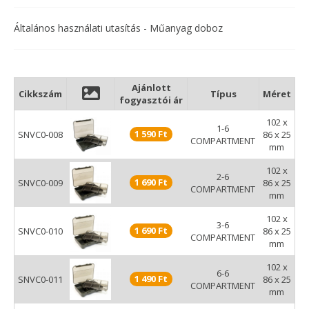
Biztonságos Click-Lok zárófüllel
Hat modell kapható (1-6, 2-6, 3-6, 6-6, 4, 8 rekesz) Négy
Általános használati utasítás - Műanyag doboz
modellhez tartozik egy 6 részes belső rekesz az extra
tárhelyért.
Ajánlott
Cikkszám
Típus
Méret
fogyasztói ár
102 x
1-6
1 590 Ft
SNVC0-008
86 x 25
COMPARTMENT
mm
102 x
2-6
1 690 Ft
SNVC0-009
86 x 25
COMPARTMENT
mm
102 x
3-6
1 690 Ft
SNVC0-010
86 x 25
COMPARTMENT
mm
102 x
6-6
1 490 Ft
SNVC0-011
86 x 25
COMPARTMENT
mm