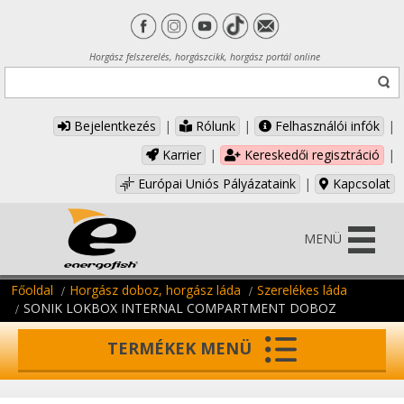
Horgász felszerelés, horgászcikk, horgász portál online
Bejelentkezés
|
Rólunk
|
Felhasználói infók
|
Karrier
|
Kereskedői regisztráció
|
Európai Uniós Pályázataink
|
Kapcsolat
MENÜ
Főoldal
Horgász doboz, horgász láda
Szerelékes láda
SONIK LOKBOX INTERNAL COMPARTMENT DOBOZ
TERMÉKEK MENÜ