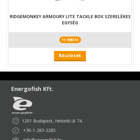
RIDGEMONKEY ARMOURY LITE TACKLE BOX SZERELÉKES
EGYSÉG
11 590 Ft
Részletek
Energofish Kft.
1201 Budapest, Helsinki út 74.
+36-1-283-2285
info@energofish.hu