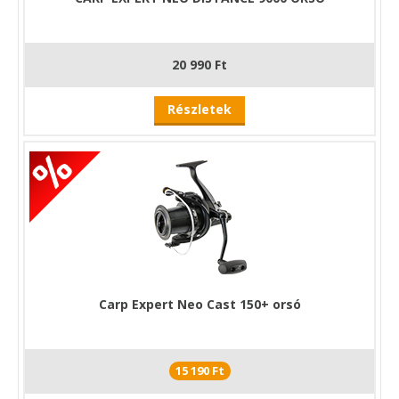
tartozik.
Az orsóba szerelt óriáslamellás, elsőfékes
rendszer a dob elejében található csavarral
széles skálán az éppen szükséges igények
20 990 Ft
szerint szabályozható. A letapadás mentes,
nagyméretű lamellák alkalmazása lehet a siker
Részletek
záloga a nagytestű halak fárasztásakor.
Carp Expert Neo Cast 150+ orsó
15 190 Ft