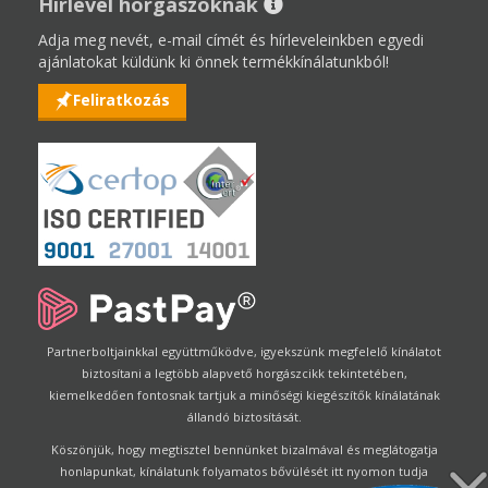
Hírlevél horgászoknak
Adja meg nevét, e-mail címét és hírleveleinkben egyedi
ajánlatokat küldünk ki önnek termékkínálatunkból!
Feliratkozás
Partnerboltjainkkal együttműködve, igyekszünk megfelelő kínálatot
biztosítani a legtöbb alapvető horgászcikk tekintetében,
kiemelkedően fontosnak tartjuk a minőségi kiegészítők kínálatának
állandó biztosítását.
Köszönjük, hogy megtisztel bennünket bizalmával és meglátogatja
honlapunkat, kínálatunk folyamatos bővülését itt nyomon tudja