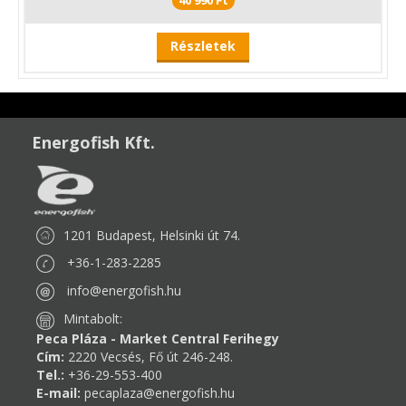
Részletek
Energofish Kft.
1201 Budapest, Helsinki út 74.
+36-1-283-2285
info@energofish.hu
Mintabolt:
Peca Pláza - Market Central Ferihegy
Cím:
2220 Vecsés, Fő út 246-248.
Tel.:
+36-29-553-400
E-mail:
pecaplaza@energofish.hu