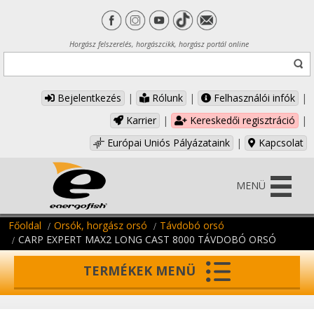
Horgász felszerelés, horgászcikk, horgász portál online
Bejelentkezés
|
Rólunk
|
Felhasználói infók
|
Karrier
|
Kereskedői regisztráció
|
Európai Uniós Pályázataink
|
Kapcsolat
MENÜ
Főoldal
Orsók, horgász orsó
Távdobó orsó
CARP EXPERT MAX2 LONG CAST 8000 TÁVDOBÓ ORSÓ
TERMÉKEK MENÜ