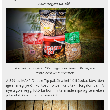
lakói nagyon szeretik.
A sokat bizonyított CXP magvak és Benzar Pellet, ma
’’tartalékosként’’ érkeztek.
A 390-es MAX2 Double Tip pálcák a kellő újításokat követően
igen megnyerő köntöst öltve kerültek forgalomba. A
nyéltagon végig futó karbon minta minden iparág termékén
jól mutat és ez itt sincs másként.