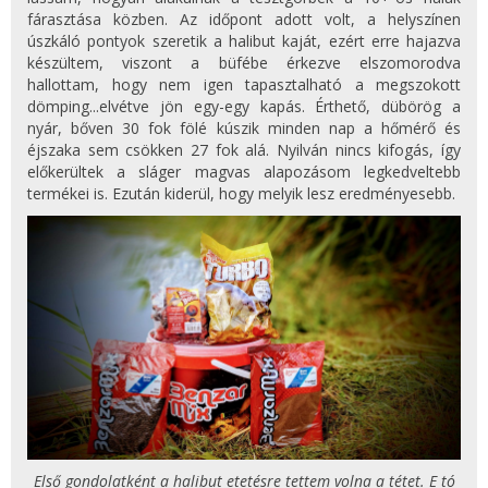
fárasztása közben. Az időpont adott volt, a helyszínen
úszkáló pontyok szeretik a halibut kaját, ezért erre hajazva
készültem, viszont a büfébe érkezve elszomorodva
hallottam, hogy nem igen tapasztalható a megszokott
dömping...elvétve jön egy-egy kapás. Érthető, dübörög a
nyár, bőven 30 fok fölé kúszik minden nap a hőmérő és
éjszaka sem csökken 27 fok alá. Nyilván nincs kifogás, így
előkerültek a sláger magvas alapozásom legkedveltebb
termékei is. Ezután kiderül, hogy melyik lesz eredményesebb.
Első gondolatként a halibut etetésre tettem volna a tétet. E tó