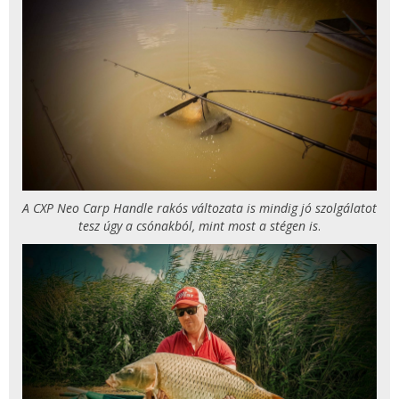
A CXP Neo Carp Handle rakós változata is mindig jó szolgálatot
tesz úgy a csónakból, mint most a stégen is
.