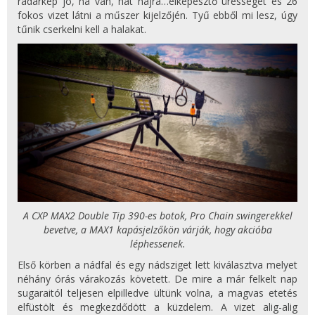
radarkép jó, ha van, hát hajrá…elképesztő ürességet és 26
fokos vizet látni a műszer kijelzőjén. Tyű ebből mi lesz, úgy
tűnik cserkelni kell a halakat.
A CXP MAX2 Double Tip 390-es botok, Pro Chain swingerekkel
bevetve, a MAX1 kapásjelzőkön várják, hogy akcióba
léphessenek.
Első körben a nádfal és egy nádsziget lett kiválasztva melyet
néhány órás várakozás követett. De mire a már felkelt nap
sugaraitól teljesen elpilledve ültünk volna, a magvas etetés
elfüstölt és megkezdődött a küzdelem. A vizet alig-alig