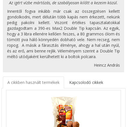
Az igért vízbe mártózás, de szabályosan kilőtt a kezeim közül.
Innentől fogva inkább már csak az összegzésen kellett
gondolkodni, mert délután több kapás nem érkezett, nekünk
pedig pakolni kellett. Viszont értékes tapasztalatokkal
gazdagodtam a 390-es Max2 Double Tip kapcsán. Az egyik,
hogy a 3 libra ellenére kellően feszes, a 80 grammos ólom és
tömött pva háló könnyedén dobható vele. Nem recseg, nem
ropog. A másik a fárasztás élménye, ahogy a hal után nyúl,
és az erő, ami benne rejlik. Véleményem szerint a Double Tip
méltó utódjaként kerülhetett ki a boltok polcaira.
Heincz András
A cikkben használt termékek
Kapcsolodó cikkek