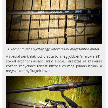
A karbonmintás nyéltag egy kategóriával magasabbra mutat.
A speciálisan kialakított orsótartó még jobban ’’marokra áll’’ -
sokkal ergonomikusabb, mint elődje. Fárasztás és kitekerés
közben kényelmes tartást biztosít és még jobban kitűnik a
megszokott nyéltagok között.