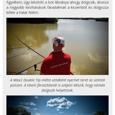
figyeltem, úgy lekötött a bot látványa ahogy dolgozik, átveszi
a nagyobb kirohanások fáradalmait a kezemből és dolgozza
kifele a halat felém.
A Max2 Double Tip méltó utódként nyerhet teret az üzletek
polcain. A távoli fárasztásnál is szépen látszik, hogy némán
dolgozik helyettünk.