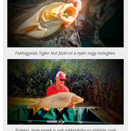
Fokhagymás TigAir Nut füzérrel a nyári nagy melegben.
Érdekes, hogy ennek is volt pikkelyhiba az oldalán, csak