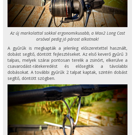
Az új markolattal sokkal ergonomikusabb, a Max2 Long Cast
orsóval pedig jó párost alkotnak!
A gyűrűk is megkapták a jelenleg előszeretettel használt,
dobást segítő, döntött fejlesztéseket. Az első keverő gyűrű 3
talpas, melyek szárai pontosan terelik a zsinórt, elkerülve a
csavarodást-rátekeredést és elősegítik a távolabbi
dobásokat. A további gyűrűk 2 talpat kaptak, szintén dobást
segítő, döntött szögben.