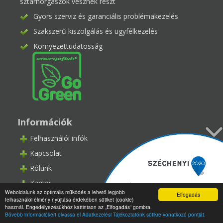
sztárhorgászok vesznek részt
Gyors szerviz és garanciális problémakezelés
Szakszerű kiszolgálás és ügyfélkezelés
Környezettudatosság
Információk
Felhasználói infók
Kapcsolat
Rólunk
Karrier
Weboldalunk az optimális működés a lehető legjobb
Elfogadás
Kereskedő partner szeretnék lenni
felhasználói élmény nyújtása érdekében sütiket (cookie)
használ. Engedélyezésükhöz kattintson az „Elfogadás” gombra.
Panaszkezelés
Bővebb információkért olvassa el Adatkezelési Tájékoztatónk sütikre vonatkozó pontját.