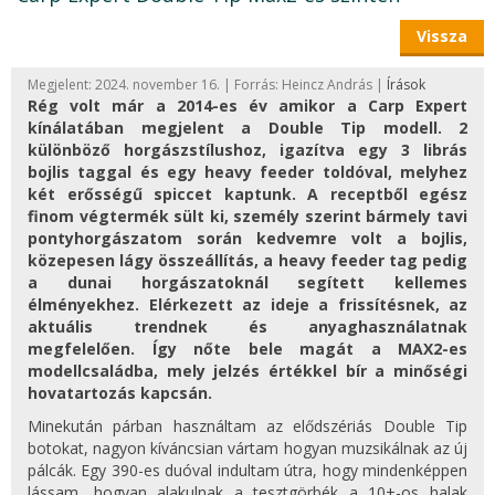
Vissza
Megjelent: 2024. november 16. | Forrás: Heincz András |
Írások
Rég volt már a 2014-es év amikor a Carp Expert
kínálatában megjelent a Double Tip modell. 2
különböző horgászstílushoz, igazítva egy 3 librás
bojlis taggal és egy heavy feeder toldóval, melyhez
két erősségű spiccet kaptunk. A receptből egész
finom végtermék sült ki, személy szerint bármely tavi
pontyhorgászatom során kedvemre volt a bojlis,
közepesen lágy összeállítás, a heavy feeder tag pedig
a dunai horgászatoknál segített kellemes
élményekhez. Elérkezett az ideje a frissítésnek, az
aktuális trendnek és anyaghasználatnak
megfelelően. Így nőte bele magát a MAX2-es
modellcsaládba, mely jelzés értékkel bír a minőségi
hovatartozás kapcsán.
Minekután párban használtam az elődszériás Double Tip
botokat, nagyon kíváncsian vártam hogyan muzsikálnak az új
pálcák. Egy 390-es duóval indultam útra, hogy mindenképpen
lássam, hogyan alakulnak a tesztgörbék a 10+-os halak