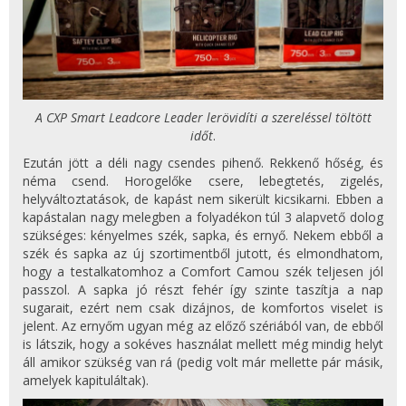
A CXP Smart Leadcore Leader lerövidíti a szereléssel töltött
időt
.
Ezután jött a déli nagy csendes pihenő. Rekkenő hőség, és
néma csend. Horogelőke csere, lebegtetés, zigelés,
helyváltoztatások, de kapást nem sikerült kicsikarni. Ebben a
kapástalan nagy melegben a folyadékon túl 3 alapvető dolog
szükséges: kényelmes szék, sapka, és ernyő. Nekem ebből a
szék és sapka az új szortimentből jutott, és elmondhatom,
hogy a testalkatomhoz a Comfort Camou szék teljesen jól
passzol. A sapka jó részt fehér így szinte taszítja a nap
sugarait, ezért nem csak dizájnos, de komfortos viselet is
jelent. Az ernyőm ugyan még az előző szériából van, de ebből
is látszik, hogy a sokéves használat mellett még mindig helyt
áll amikor szükség van rá (pedig volt már mellette pár másik,
amelyek kapituláltak).