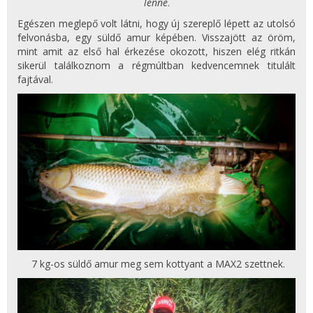
lenne
.
Egészen meglepő volt látni, hogy új szereplő lépett az utolsó
felvonásba, egy süldő amur képében. Visszajött az öröm,
mint amit az első hal érkezése okozott, hiszen elég ritkán
sikerül találkoznom a régmúltban kedvencemnek titulált
fajtával.
7 kg-os süldő amur meg sem kottyant a MAX2 szettnek.