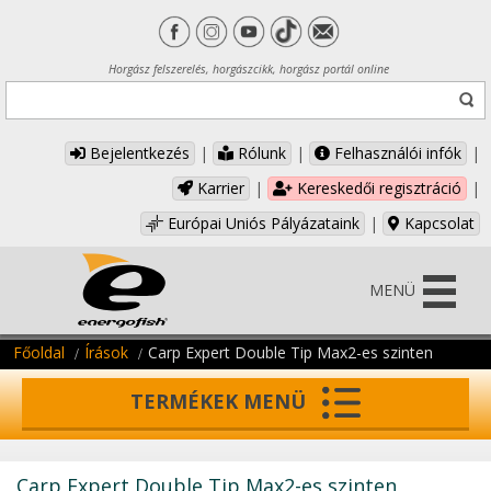
Horgász felszerelés, horgászcikk, horgász portál online
Bejelentkezés
|
Rólunk
|
Felhasználói infók
|
Karrier
|
Kereskedői regisztráció
|
Európai Uniós Pályázataink
|
Kapcsolat
MENÜ
Főoldal
Írások
Carp Expert Double Tip Max2-es szinten
TERMÉKEK MENÜ
Carp Expert Double Tip Max2-es szinten