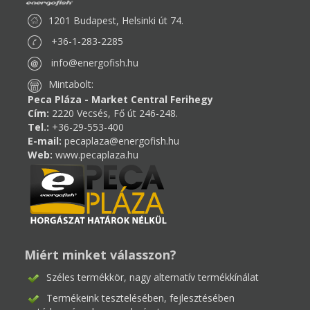
1201 Budapest, Helsinki út 74.
+36-1-283-2285
info@energofish.hu
Mintabolt:
Peca Pláza - Market Central Ferihegy
Cím:
2220 Vecsés, Fő út 246-248.
Tel.:
+36-29-553-400
E-mail:
pecaplaza@energofish.hu
Web:
www.pecaplaza.hu
Miért minket válasszon?
Széles termékkör, nagy alternatív termékkínálat
Termékeink tesztelésében, fejlesztésében