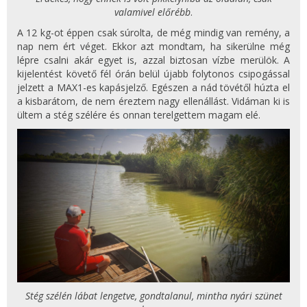
valamivel előrébb
.
A 12 kg-ot éppen csak súrolta, de még mindig van remény, a
nap nem ért véget. Ekkor azt mondtam, ha sikerülne még
lépre csalni akár egyet is, azzal biztosan vízbe merülök. A
kijelentést követő fél órán belül újabb folytonos csipogással
jelzett a MAX1-es kapásjelző. Egészen a nád tövétől húzta el
a kisbarátom, de nem éreztem nagy ellenállást. Vidáman ki is
ültem a stég szélére és onnan terelgettem magam elé.
Stég szélén lábat lengetve, gondtalanul, mintha nyári szünet