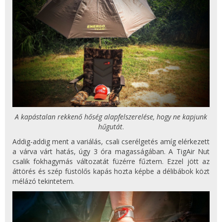
A kapástalan rekkenő hőség alapfelszerelése, hogy ne kapjunk
hűgutát
.
Addig-addig ment a variálás, csali cserélgetés amíg elérkezett
a várva várt hatás, úgy 3 óra magasságában. A TigAir Nut
csalik fokhagymás változatát füzérre fűztem. Ezzel jött az
áttörés és szép füstölős kapás hozta képbe a délibábok közt
mélázó tekintetem.