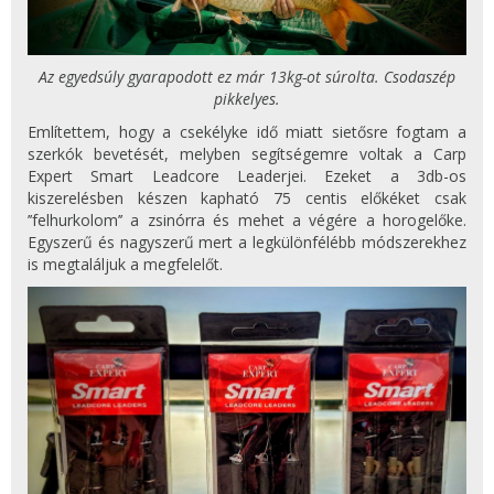
Az egyedsúly gyarapodott ez már 13kg-ot súrolta. Csodaszép
pikkelyes.
Említettem, hogy a csekélyke idő miatt sietősre fogtam a
szerkók bevetését, melyben segítségemre voltak a Carp
Expert Smart Leadcore Leaderjei. Ezeket a 3db-os
kiszerelésben készen kapható 75 centis előkéket csak
’’felhurkolom’’ a zsinórra és mehet a végére a horogelőke.
Egyszerű és nagyszerű mert a legkülönfélébb módszerekhez
is megtaláljuk a megfelelőt.