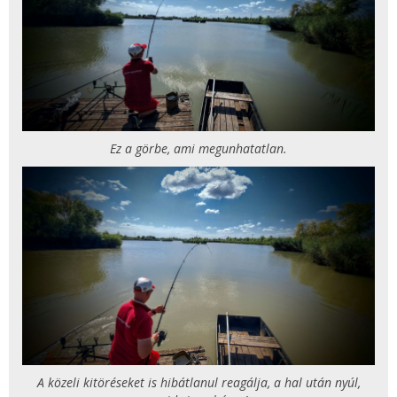
Ez a görbe, ami megunhatatlan.
A közeli kitöréseket is hibátlanul reagálja, a hal után nyúl,