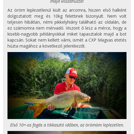
majd visszahúzza!
Az öröm leplezetlenül kiült az arcomra, hiszen első halként
dolgoztatott meg és 10kg felettinek bizonyult. Nem volt
teljesen hibátlan, némi pikkelyhiány található az oldalán, de
ez számomra nem mérvadó. Viszont ő lesz a mérce, hogy a
kisebb-nagyobb példányokkal miket tapasztalok majd a bot
kapcsán. Sokat nem kellett várni, ismét a CXP Magvas etetés
húzta magához a következő jelentkezőt.
Első 10+-os fogás a tikkasztó időben, az örömöm leplezetlen.