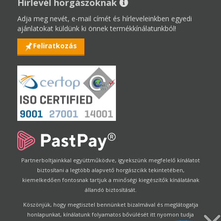
Hírlevél horgászoknak
Adja meg nevét, e-mail címét és hírleveleinkben egyedi
ajánlatokat küldünk ki önnek termékkínálatunkból!
Feliratkozás
Partnerboltjainkkal együttműködve, igyekszünk megfelelő kínálatot
biztosítani a legtöbb alapvető horgászcikk tekintetében,
kiemelkedően fontosnak tartjuk a minőségi kiegészítők kínálatának
állandó biztosítását.
Köszönjük, hogy megtisztel bennünket bizalmával és meglátogatja
honlapunkat, kínálatunk folyamatos bővülését itt nyomon tudja