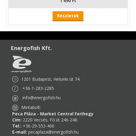
1 690 Ft
Részletek
Energofish Kft.
1201 Budapest, Helsinki út 74.
+36-1-283-2285
info@energofish.hu
Mintabolt:
Peca Pláza - Market Central Ferihegy
Cím:
2220 Vecsés, Fő út 246-248.
Tel.:
+36-29-553-400
E-mail:
pecaplaza@energofish.hu