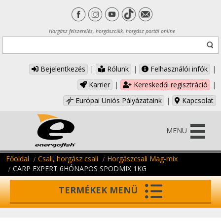
Horgász felszerelés, horgászcikk, horgász portál online
Bejelentkezés
|
Rólunk
|
Felhasználói infók
|
Karrier
|
Kereskedői regisztráció
|
Európai Uniós Pályázataink
|
Kapcsolat
MENÜ
Főoldal
Csali, horgász csali
Horgászcsali Mag-mix
CARP EXPERT 6HÓNAPOS SPODMIX 1KG
TERMÉKEK MENÜ