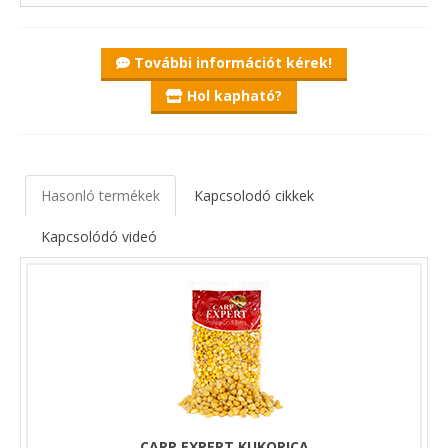
Ízesítetlen változatokban kerülnek forgalomba, így vagy ebben
az állapotban kínáljuk fel a halaknak, vagy saját magunk
További információt kérek!
szabályozhatjuk, melyik aromából és mennyi kerül bele a
keverékbe.
Hol kapható?
Aromásítása főként tavasszal és ősszel ajánlott, nyári
időszakban a természetes, natúr ízük, illatuk utánozhatatlan.
Bojlis horgászatokra, túrákra is kifejezetten ajánljuk őket,
mivel a nagytestű pontyok, amurok éppen úgy előnyben
részesítik az apró magvakat, mint a bojlit, vagy pelletet. A
Hasonló termékek
Kapcsolodó cikkek
kukorica jelentőségét pedig nem kell bemutatni.
Kapcsolódó videó
Bejuttatása spombbal, vagy rakétával könnyedén és nagy
mennyiségben megoldható. Kedvező áruk miatt, nagy
mennyiségben használva, szoktató etetésre is alkalmas.
CARP EXPERT KUKORICA