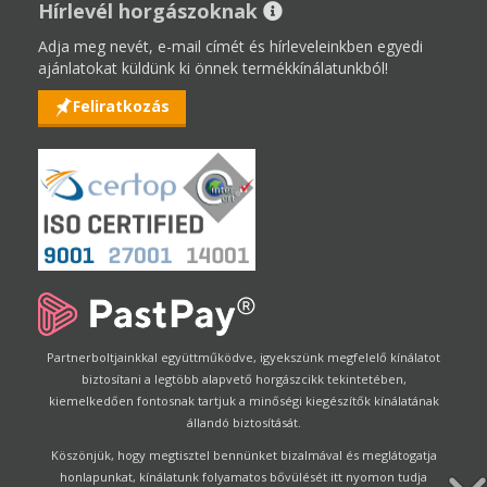
Hírlevél horgászoknak
Adja meg nevét, e-mail címét és hírleveleinkben egyedi
ajánlatokat küldünk ki önnek termékkínálatunkból!
Feliratkozás
Partnerboltjainkkal együttműködve, igyekszünk megfelelő kínálatot
biztosítani a legtöbb alapvető horgászcikk tekintetében,
kiemelkedően fontosnak tartjuk a minőségi kiegészítők kínálatának
állandó biztosítását.
Köszönjük, hogy megtisztel bennünket bizalmával és meglátogatja
honlapunkat, kínálatunk folyamatos bővülését itt nyomon tudja