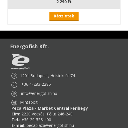
2 290 Ft
Részletek
Energofish Kft.
1201 Budapest, Helsinki út 74.
+36-1-283-2285
info@energofish.hu
Mintabolt:
Peca Pláza - Market Central Ferihegy
Cím:
2220 Vecsés, Fő út 246-248.
Tel.:
+36-29-553-400
E-mail:
pecaplaza@energofish.hu