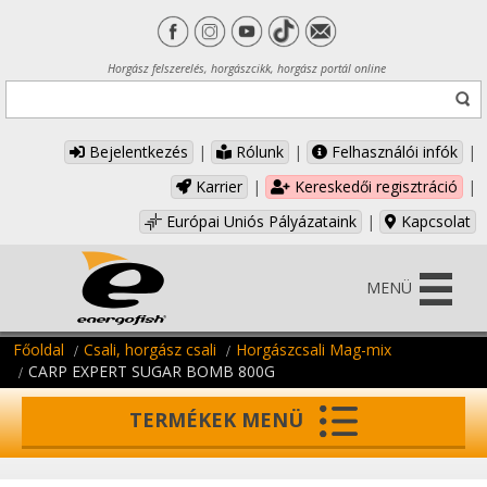
Horgász felszerelés, horgászcikk, horgász portál online
Bejelentkezés
|
Rólunk
|
Felhasználói infók
|
Karrier
|
Kereskedői regisztráció
|
Európai Uniós Pályázataink
|
Kapcsolat
MENÜ
Főoldal
Csali, horgász csali
Horgászcsali Mag-mix
CARP EXPERT SUGAR BOMB 800G
TERMÉKEK MENÜ