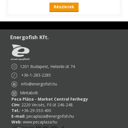
Részletek
Energofish Kft.
1201 Budapest, Helsinki út 74.
+36-1-283-2285
info@energofish.hu
Mintabolt:
Peca Pláza - Market Central Ferihegy
Cím:
2220 Vecsés, Fő út 246-248.
Tel.:
+36-29-553-400
E-mail:
pecaplaza@energofish.hu
Web:
www.pecaplaza.hu