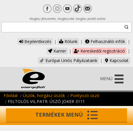
Horgász felszerelés, horgászcikk, horgász portál online
Bejelentkezés
|
Rólunk
|
Felhasználói infók
|
Karrier
|
Kereskedői regisztráció
|
Európai Uniós Pályázataink
|
Kapcsolat
MENÜ
Főoldal
Úszók, horgász úszók
Pontyozó úszó
FELTOLÓS VIL.PATR. ÚSZÓ JOKER 3111
TERMÉKEK MENÜ