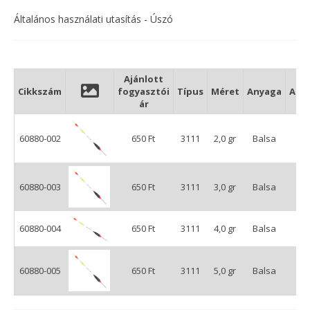
Általános használati utasítás - Úszó
Ajánlott
Cikkszám
fogyasztói
Típus
Méret
Anyaga
Ant
ár
60880-002
650 Ft
3111
2,0 gr
Balsa
Üv
60880-003
650 Ft
3111
3,0 gr
Balsa
Üv
60880-004
650 Ft
3111
4,0 gr
Balsa
Üv
60880-005
650 Ft
3111
5,0 gr
Balsa
Üv