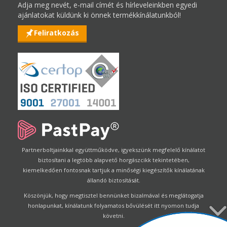
Adja meg nevét, e-mail címét és hírleveleinkben egyedi
ajánlatokat küldünk ki önnek termékkínálatunkból!
Feliratkozás
Partnerboltjainkkal együttműködve, igyekszünk megfelelő kínálatot
biztosítani a legtöbb alapvető horgászcikk tekintetében,
kiemelkedően fontosnak tartjuk a minőségi kiegészítők kínálatának
állandó biztosítását.
Köszönjük, hogy megtisztel bennünket bizalmával és meglátogatja
honlapunkat, kínálatunk folyamatos bővülését itt nyomon tudja
követni.