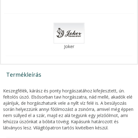
Joker
Termékleírás
Keszegfélék, kárász és ponty horgászatához kifejlesztett, ún.
feltolós úszó. Elsősorban tavi horgászatra, nád mellé, akadók elé
ajánljuk, de horgászhatunk vele a nyílt víz felé is. A besúlyozás
során helyezzünk annyi főólmozást a zsinórra, amivel még éppen
nem süllyed el a szár, majd ez alá tegyünk egy jelzőólmot, ami
lehúzza úszónkat a bóbita tövéig. Kapásunk határozott és
látványos lesz. Világítópatron tartós kivitelben készül.