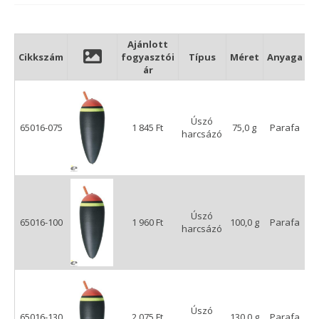
Ajánlott
Cikkszám
fogyasztói
Típus
Méret
Anyaga
A
ár
Úszó
65016-075
1 845 Ft
75,0 g
Parafa
m
harcsázó
Úszó
65016-100
1 960 Ft
100,0 g
Parafa
m
harcsázó
Úszó
65016-130
2 075 Ft
130,0 g
Parafa
m