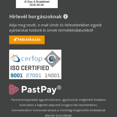
Hírlevél horgászoknak
Adja meg nevét, e-mail címét és hírleveleinkben egyedi
ajánlatokat küldünk ki önnek termékkínálatunkból!
Feliratkozás
Partnerboltjainkkal együttműködve, igyekszünk megfelelő kínálatot
biztosítani a legtöbb alapvető horgászcikk tekintetében,
kiemelkedően fontosnak tartjuk a minőségi kiegészítők kínálatának
állandó biztosítását.