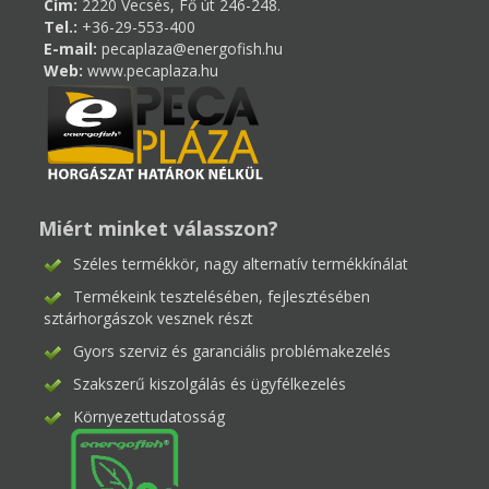
Cím:
2220 Vecsés, Fő út 246-248.
Tel.:
+36-29-553-400
E-mail:
pecaplaza@energofish.hu
Web:
www.pecaplaza.hu
Miért minket válasszon?
Széles termékkör, nagy alternatív termékkínálat
Termékeink tesztelésében, fejlesztésében
sztárhorgászok vesznek részt
Gyors szerviz és garanciális problémakezelés
Szakszerű kiszolgálás és ügyfélkezelés
Környezettudatosság