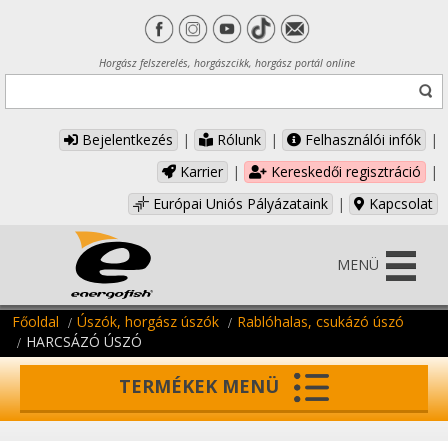
Horgász felszerelés, horgászcikk, horgász portál online
Bejelentkezés
|
Rólunk
|
Felhasználói infók
|
Karrier
|
Kereskedői regisztráció
|
Európai Uniós Pályázataink
|
Kapcsolat
MENÜ
Főoldal
Úszók, horgász úszók
Rablóhalas, csukázó úszó
HARCSÁZÓ ÚSZÓ
TERMÉKEK MENÜ