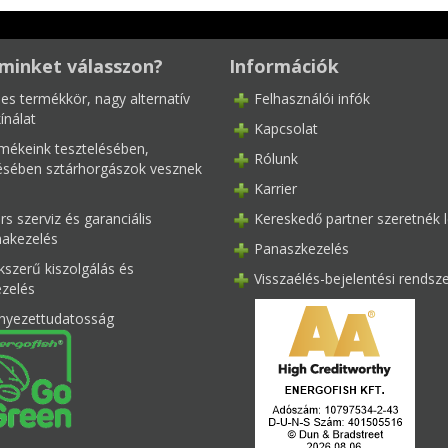
minket válasszon?
Információk
les termékkör, nagy alternatív
Felhasználói infók
ínálat
Kapcsolat
mékeink tesztelésében,
Rólunk
tésében sztárhorgászok vesznek
Karrier
s szerviz és garanciális
Kereskedő partner szeretnék l
akezelés
Panaszkezelés
kszerű kiszolgálás és
Visszaélés-bejelentési rendsz
ezelés
nyezettudatosság