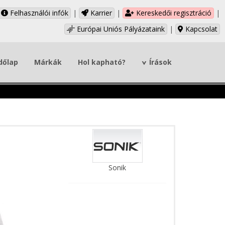
Felhasználói infók
|
Karrier
|
Kereskedői regisztráció
|
Európai Uniós Pályázataink
|
Kapcsolat
dőlap
Márkák
Hol kapható?
Írások
Sonik