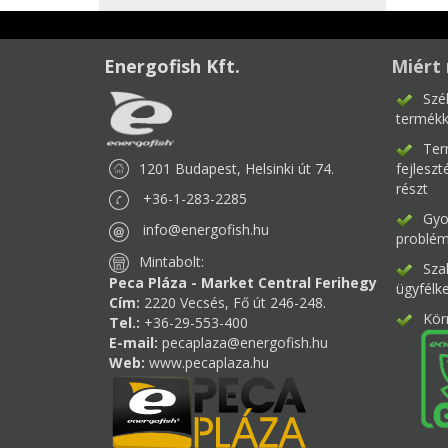
Energofish Kft.
Miért 
Szé
termékk
Ter
1201 Budapest, Helsinki út 74.
fejlesz
részt
+36-1-283-2285
Gyor
info@energofish.hu
problém
Mintabolt:
Sza
Peca Pláza - Market Central Ferihegy
ügyfélk
Cím:
2220 Vecsés, Fő út 246-248.
Kör
Tel.:
+36-29-553-400
E-mail:
pecaplaza@energofish.hu
Web:
www.pecaplaza.hu