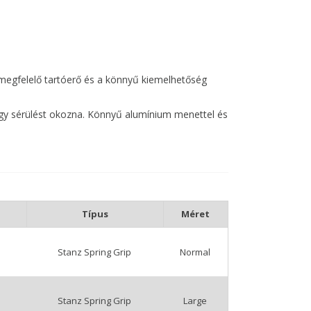
 a megfelelő tartóerő és a könnyű kiemelhetőség
 hogy sérülést okozna. Könnyű alumínium menettel és
. Standard és nagy méretben is elérhető, így
Típus
Méret
Stanz Spring Grip
Normal
Stanz Spring Grip
Large