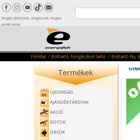
Horgász felszerelés, horgászcikk, horgász
portál online
Főoldal
Bottartó, horgászbot tartó
Bottartó fej, b
SONI
Termékek
ÚJDONSÁG
AJÁNDÉKTÁRGYAK
AKCIÓ
BOTOK
ORSÓK