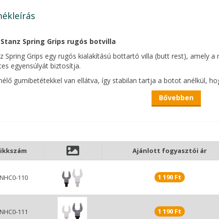
ékleírás
 Stanz Spring Grips rugós botvilla
z Spring Grips egy rugós kialakítású bottartó villa (butt rest), amely
tes egyensúlyát biztosítja.
élő gumibetétekkel van ellátva, így stabilan tartja a botot anélkül,
onáló gallérral szerelt, ami gyors és egyszerű beállítást tesz lehetővé
Bővebben
öző bottípusokhoz is ideális választás.
gbízható és sokoldalú kiegészítő bármely bottartó rendszerhez.
gós bottartó villa, amely optimális tartóerőt biztosít
tkímélő gumibetétek
nnyű alumínium menet és pozicionáló gallér
ikkszám
Ajánlott fogyasztói ár
andard és nagy méretben elérhető
1 190 Ft
NHC0-110
1 190 Ft
NHC0-111