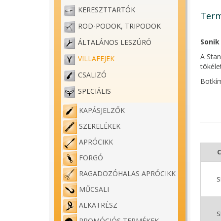
KERESZTTARTÓK
Term
ROD-PODOK, TRIPODOK
Sonik
ÁLTALÁNOS LESZÚRÓ
A Stan
VILLAFEJEK
tökéle
CSALIZÓ
Botkím
pozici
SPECIÁLIS
különb
KAPÁSJELZŐK
Me
SZERELÉKEK
Ru
Bo
APRÓCIKK
Kö
C
St
FORGÓ
RAGADOZÓHALAS APRÓCIKK
S
MŰCSALI
ALKATRÉSZ
S
PROMÓCIÓS TERMÉKEK