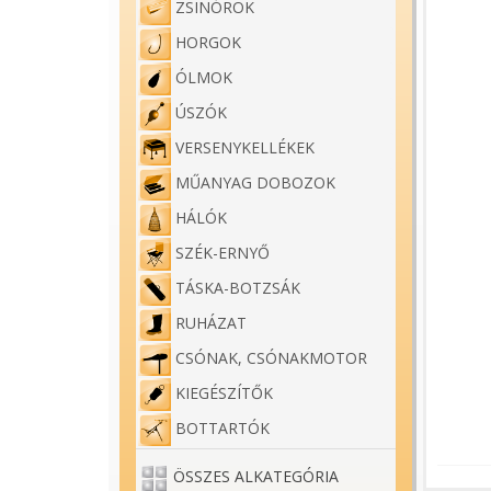
ZSINÓROK
HORGOK
ÓLMOK
ÚSZÓK
VERSENYKELLÉKEK
MŰANYAG DOBOZOK
HÁLÓK
SZÉK-ERNYŐ
TÁSKA-BOTZSÁK
RUHÁZAT
CSÓNAK, CSÓNAKMOTOR
KIEGÉSZÍTŐK
BOTTARTÓK
ÖSSZES ALKATEGÓRIA